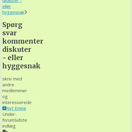
her:
diskuter -
eller
hyggesnak
Spørg
svar
kommenter
diskuter
- eller
hyggesnak
skriv med
andre
medlemmer
og
interesserede
Nyt Emne
Under-
forum
Sidste
indlæg