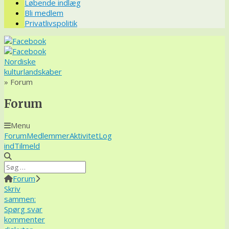
Løbende indlæg
Bli medlem
Privatlivspolitik
Nordiske
kulturlandskaber
» Forum
Forum
Menu
Forum
Forum
Medlemmer
Aktivitet
Log
navigering
ind
Tilmeld
Forum
Forum
brødkrummer
Skriv
-
sammen:
Du
Spørg svar
er
kommenter