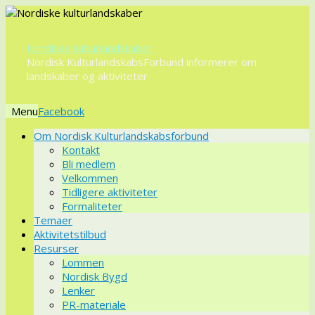
Nordiske kulturlandskaber
Nordisk KulturlandskabsForbund informerer om
landskaber og aktiviteter
Menu
Videre
Om Nordisk Kulturlandskabsforbund
til
Kontakt
indhold
Bli medlem
Velkommen
Tidligere aktiviteter
Formaliteter
Temaer
Aktivitetstilbud
Resurser
Lommen
Nordisk Bygd
Lenker
PR-materiale