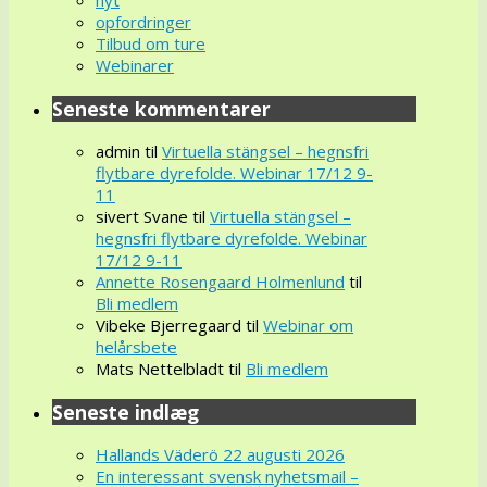
opfordringer
Tilbud om ture
Webinarer
Seneste kommentarer
admin
til
Virtuella stängsel – hegnsfri
flytbare dyrefolde. Webinar 17/12 9-
11
sivert Svane
til
Virtuella stängsel –
hegnsfri flytbare dyrefolde. Webinar
17/12 9-11
Annette Rosengaard Holmenlund
til
Bli medlem
Vibeke Bjerregaard
til
Webinar om
helårsbete
Mats Nettelbladt
til
Bli medlem
Seneste indlæg
Hallands Väderö 22 augusti 2026
En interessant svensk nyhetsmail –