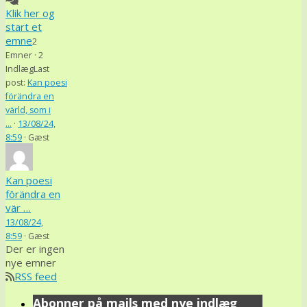
Klik her og
start et
emne
2
Emner · 2
Indlæg
Last
post:
Kan poesi
förändra en
värld, som i
…
·
13/08/24,
8:59
· Gæst
Kan poesi
förändra en
vär …
13/08/24,
8:59
·
Gæst
Der er ingen
nye emner
RSS feed
Abonner på mails med nye indlæg