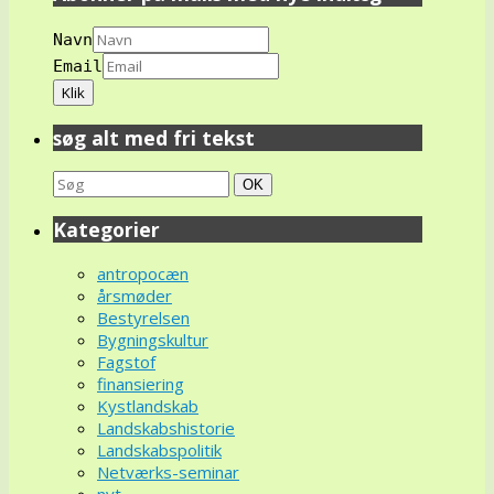
Navn
Email
søg alt med fri tekst
Search
Søg
OK
for:
Kategorier
antropocæn
årsmøder
Bestyrelsen
Bygningskultur
Fagstof
finansiering
Kystlandskab
Landskabshistorie
Landskabspolitik
Netværks-seminar
nyt