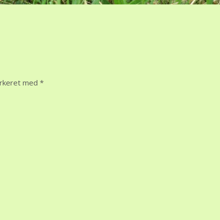
arkeret med
*