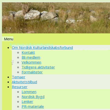
Menu
Nordiske kulturlandskaber
Videre
Om Nordisk Kulturlandskabsforbund
Nordisk KulturlandskabsForbund informerer om landskaber o
til
Kontakt
indhold
Bli medlem
Velkommen
Tidligere aktiviteter
Formaliteter
Temaer
Aktivitetstilbud
Resurser
Lommen
Nordisk Bygd
Lenker
PR-materiale