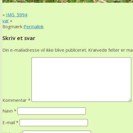
«
IMG_5994
var
»
Bogmærk
Permalink
.
Skriv et svar
Din e-mailadresse vil ikke blive publiceret.
Krævede felter er m
Kommentar
*
Navn
*
E-mail
*