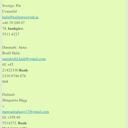
Sverige: Pär
Connelid
kula@kulturgeografi.se
.
+46 70 200 07
bankgiro
78.
:
5511-4227
Danmark: Anna
Bodil Hald,
annabodil.hald@gmail.com
,
tlf. +45
Bank
21422330.
:
2310 0746 876
068
Finland:
Margareta Hägg
<
margaretahagg17@gmail.com
tlf. +358 40
Bank
5514272.
: