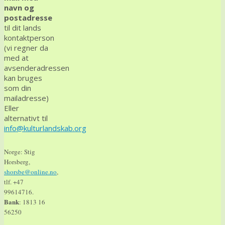
navn og
postadresse
til dit lands
kontaktperson
(vi regner da
med at
avsenderadressen
kan bruges
som din
mailadresse)
Eller
alternativt til
info@kulturlandskab.org
Norge: Stig
Horsberg,
shorsbe@online.no
,
tlf. +47
99614716.
Bank
: 1813 16
56250