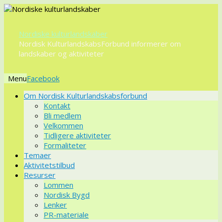
Nordiske kulturlandskaber
Nordisk KulturlandskabsForbund informerer om
landskaber og aktiviteter
Menu
Videre
Om Nordisk Kulturlandskabsforbund
til
Kontakt
indhold
Bli medlem
Velkommen
Tidligere aktiviteter
Formaliteter
Temaer
Aktivitetstilbud
Resurser
Lommen
Nordisk Bygd
Lenker
PR-materiale