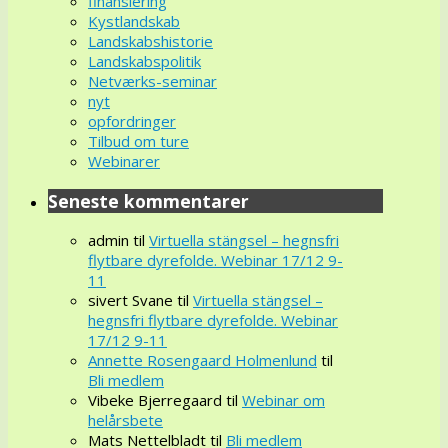
finansiering
Kystlandskab
Landskabshistorie
Landskabspolitik
Netværks-seminar
nyt
opfordringer
Tilbud om ture
Webinarer
Seneste kommentarer
admin
til
Virtuella stängsel – hegnsfri
flytbare dyrefolde. Webinar 17/12 9-
11
sivert Svane
til
Virtuella stängsel –
hegnsfri flytbare dyrefolde. Webinar
17/12 9-11
Annette Rosengaard Holmenlund
til
Bli medlem
Vibeke Bjerregaard
til
Webinar om
helårsbete
Mats Nettelbladt
til
Bli medlem