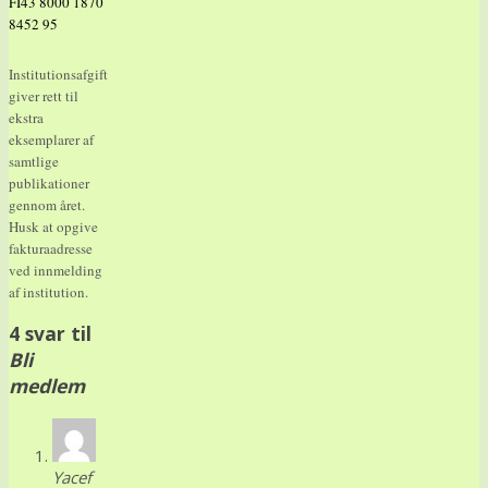
FI43 8000 1870
8452 95
Institutionsafgift
giver rett til
ekstra
eksemplarer af
samtlige
publikationer
gennom året.
Husk at opgive
fakturaadresse
ved innmelding
af institution.
4 svar til
Bli
medlem
Yacef