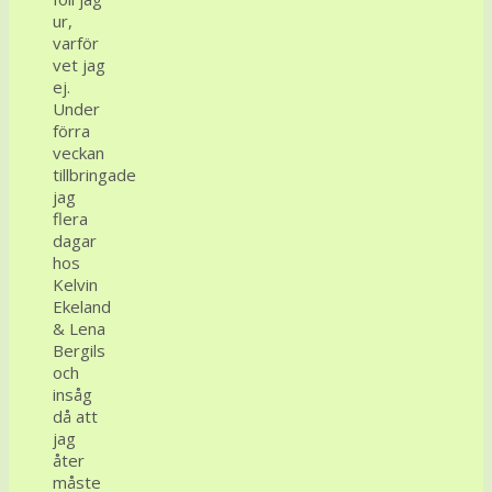
ur,
varför
vet jag
ej.
Under
förra
veckan
tillbringade
jag
flera
dagar
hos
Kelvin
Ekeland
& Lena
Bergils
och
insåg
då att
jag
åter
måste