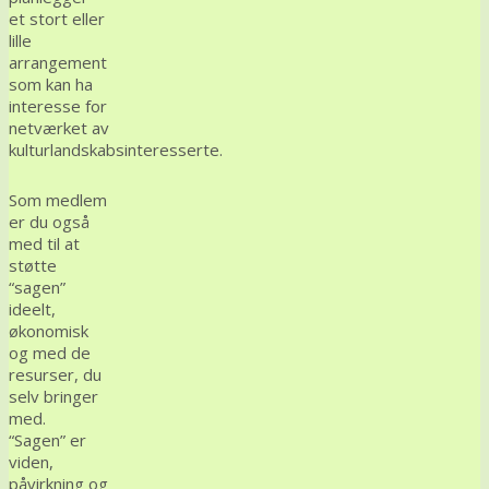
et stort eller
lille
arrangement
som kan ha
interesse for
netværket av
kulturlandskabsinteresserte.
Som medlem
er du også
med til at
støtte
“sagen”
ideelt,
økonomisk
og med de
resurser, du
selv bringer
med.
“Sagen” er
viden,
påvirkning og