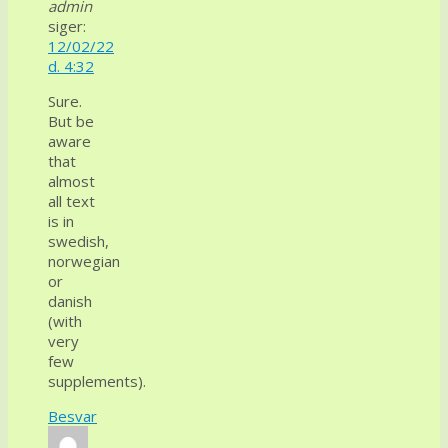
admin
siger:
12/02/22
d. 4:32
Sure.
But be
aware
that
almost
all text
is in
swedish,
norwegian
or
danish
(with
very
few
supplements).
Besvar