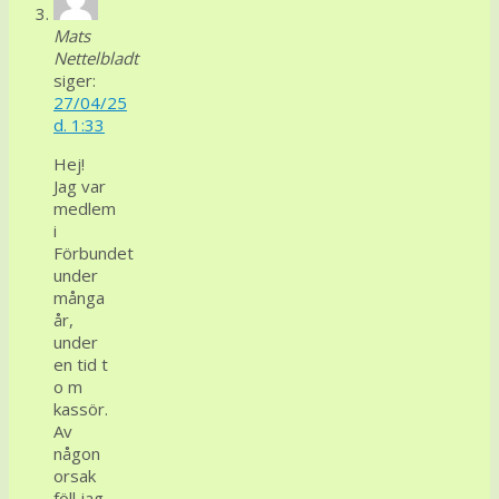
Mats
Nettelbladt
siger:
27/04/25
d. 1:33
Hej!
Jag var
medlem
i
Förbundet
under
många
år,
under
en tid t
o m
kassör.
Av
någon
orsak
föll jag