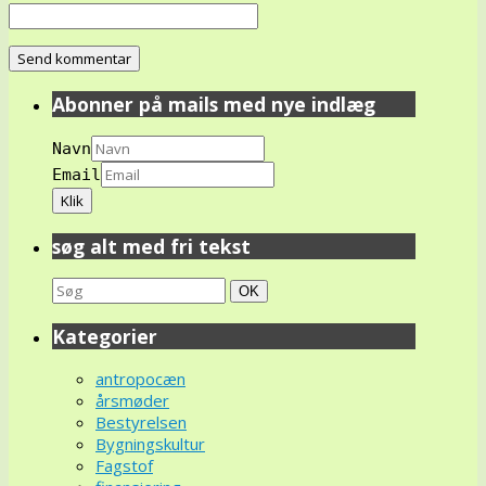
Abonner på mails med nye indlæg
Navn
Email
søg alt med fri tekst
Search
Søg
OK
for:
Kategorier
antropocæn
årsmøder
Bestyrelsen
Bygningskultur
Fagstof