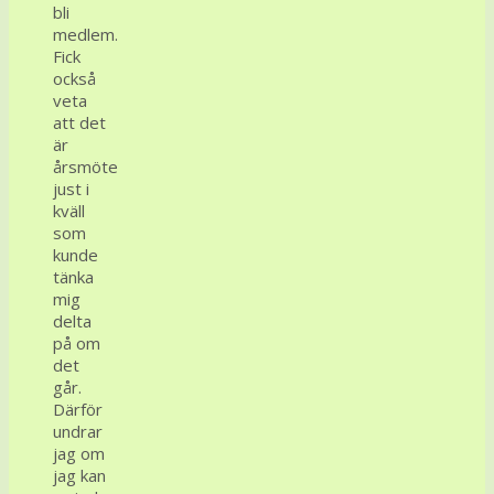
bli
medlem.
Fick
också
veta
att det
är
årsmöte
just i
kväll
som
kunde
tänka
mig
delta
på om
det
går.
Därför
undrar
jag om
jag kan