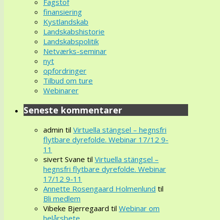
Fagstof
finansiering
Kystlandskab
Landskabshistorie
Landskabspolitik
Netværks-seminar
nyt
opfordringer
Tilbud om ture
Webinarer
Seneste kommentarer
admin
til
Virtuella stängsel – hegnsfri
flytbare dyrefolde. Webinar 17/12 9-
11
sivert Svane
til
Virtuella stängsel –
hegnsfri flytbare dyrefolde. Webinar
17/12 9-11
Annette Rosengaard Holmenlund
til
Bli medlem
Vibeke Bjerregaard
til
Webinar om
helårsbete