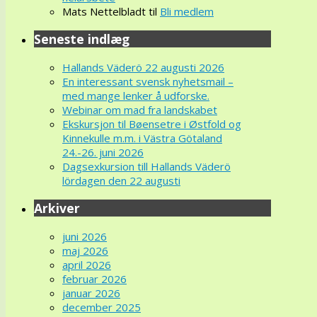
Mats Nettelbladt
til
Bli medlem
Seneste indlæg
Hallands Väderö 22 augusti 2026
En interessant svensk nyhetsmail –
med mange lenker å udforske.
Webinar om mad fra landskabet
Ekskursjon til Bøensetre i Østfold og
Kinnekulle m.m. i Västra Götaland
24.-26. juni 2026
Dagsexkursion till Hallands Väderö
lördagen den 22 augusti
Arkiver
juni 2026
maj 2026
april 2026
februar 2026
januar 2026
december 2025