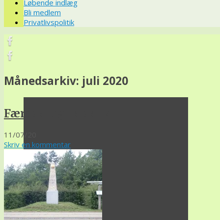
Løbende indlæg
Bli medlem
Privatlivspolitik
Månedsarkiv:
juli 2020
Færdsel og reiseliv
11/07/20
Skriv en kommentar