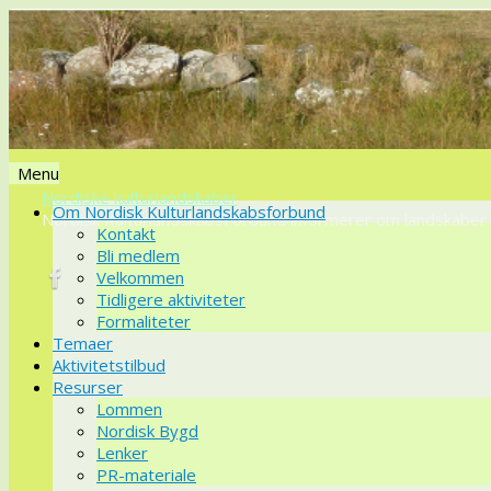
Menu
Nordiske kulturlandskaber
Videre
Om Nordisk Kulturlandskabsforbund
Nordisk KulturlandskabsForbund informerer om landskaber o
til
Kontakt
indhold
Bli medlem
Velkommen
Tidligere aktiviteter
Formaliteter
Temaer
Aktivitetstilbud
Resurser
Lommen
Nordisk Bygd
Lenker
PR-materiale