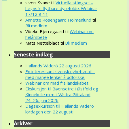
sivert Svane
til
Virtuella stängsel –
hegnsfri flytbare dyrefolde. Webinar
17/12 9-11
Annette Rosengaard Holmenlund
til
Bli medlem
Vibeke Bjerregaard
til
Webinar om
helårsbete
Mats Nettelbladt
til
Bli medlem
Seneste indlæg
Hallands Väderö 22 augusti 2026
En interessant svensk nyhetsmail –
med mange lenker å udforske.
Webinar om mad fra landskabet
Ekskursjon til Bøensetre i Østfold og
Kinnekulle m.m. i Västra Götaland
24.-26. juni 2026
Dagsexkursion till Hallands Väderö
lördagen den 22 augusti
Arkiver