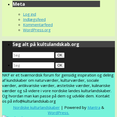
Meta
Log ind
Indlægsfeed
Kommentarfeed
WordPress.org
Søg alt på kultulandskab.org
Search
Søg
OK
for:
Search
Søg
OK
for:
NKF er et tværnordisk forum for gensidig inspiration og deling
af kundskaber om naturværdier, kulturværdier, sociale
værdier, antikvariske værdier, æstetiske værdier, kulinariske
værdier og så videre i vore nordiske landes kulturlandskaber.
Og hvordan man kan passe på dem og udvikle dem. Kontakt
os på info@kulturlandskab.org
Nordiske kulturlandskaber
| Powered by
Mantra
&
WordPress.