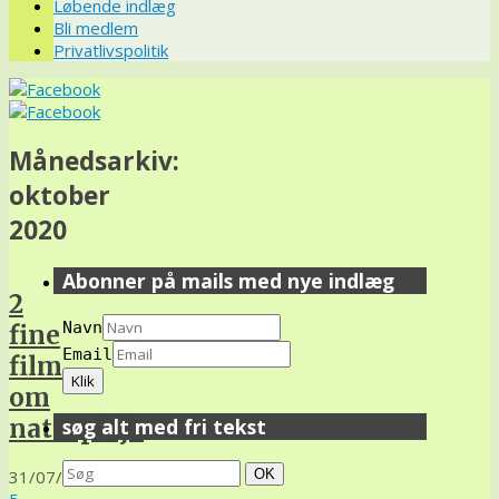
Løbende indlæg
Bli medlem
Privatlivspolitik
Månedsarkiv:
oktober
2020
Abonner på mails med nye indlæg
2
Navn
fine
Email
film
om
naturpleje
søg alt med fri tekst
Search
Søg
31/07/21
OK
for:
5