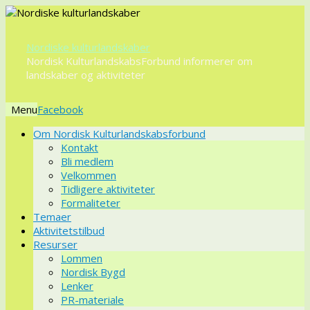
Nordiske kulturlandskaber
Nordisk KulturlandskabsForbund informerer om
landskaber og aktiviteter
Menu
Videre
Om Nordisk Kulturlandskabsforbund
til
Kontakt
indhold
Bli medlem
Velkommen
Tidligere aktiviteter
Formaliteter
Temaer
Aktivitetstilbud
Resurser
Lommen
Nordisk Bygd
Lenker
PR-materiale