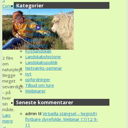
Kategorier
Comments
antropocæn
årsmøder
Bestyrelsen
Bygningskultur
Fagstof
finansiering
Kystlandskab
Landskabshistorie
2 film
Landskabspolitik
om
Netværks-seminar
naturpleje.
nyt
Begge
opfordringer
meget
Tilbud om ture
seværdige
Webinarer
– på
hver
Seneste kommentarer
sin
måde.
admin
til
Virtuella stängsel – hegnsfri
Læs
flytbare dyrefolde. Webinar 17/12 9-
mere
11
→