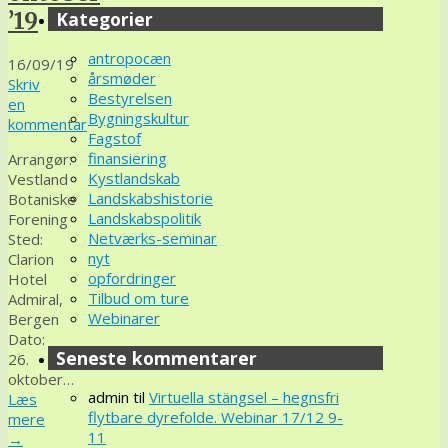
Kategorier
’19
antropocæn
16/09/19
årsmøder
Skriv
Bestyrelsen
en
Bygningskultur
kommentar
Fagstof
finansiering
Arrangør:
Kystlandskab
Vestland
Landskabshistorie
Botaniske
Landskabspolitik
Forening
Netværks-seminar
Sted:
nyt
Clarion
opfordringer
Hotel
Tilbud om ture
Admiral,
Webinarer
Bergen
Dato:
Seneste kommentarer
26.
oktober…
admin
til
Virtuella stängsel – hegnsfri
Læs
flytbare dyrefolde. Webinar 17/12 9-
mere
11
→