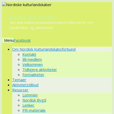
Nordiske kulturlandskaber
Nordisk KulturlandskabsForbund informerer om
landskaber og aktiviteter
Menu
Videre
Om Nordisk Kulturlandskabsforbund
til
Kontakt
indhold
Bli medlem
Velkommen
Tidligere aktiviteter
Formaliteter
Temaer
Aktivitetstilbud
Resurser
Lommen
Nordisk Bygd
Lenker
PR-materiale