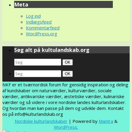
Meta
Log ind
Indlægsfeed
Kommentarfeed
WordPress.org
Søg alt på kultulandskab.org
Search
Søg
OK
for:
Search
Søg
OK
for:
NKF er et tværnordisk forum for gensidig inspiration og deling
af kundskaber om naturværdier, kulturværdier, sociale
værdier, antikvariske værdier, æstetiske værdier, kulinariske
værdier og så videre i vore nordiske landes kulturlandskaber.
Og hvordan man kan passe på dem og udvikle dem. Kontakt
os på info@kulturlandskab.org
Nordiske kulturlandskaber
| Powered by
Mantra
&
WordPress.