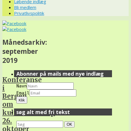
Løbende indlæg
Bli medlem
Privatlivspolitik
Månedsarkiv:
september
2019
Abonner på mails med nye indlæg
Konferanse
Navn
i
Email
Bergen
om
kulturlandskap
søg alt med fri tekst
26.
Search
Søg
OK
oktober
for: