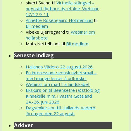
sivert Svane
til
Virtuella stängsel –
hegnsfri flytbare dyrefolde. Webinar
17/12 9-11
Annette Rosengaard Holmenlund
til
Bli medlem
Vibeke Bjerregaard
til
Webinar om
helårsbete
Mats Nettelbladt
til
Bli medlem
Seneste indlæg
Hallands Väderö 22 augusti 2026
En interessant svensk nyhetsmail –
med mange lenker å udforske.
Webinar om mad fra landskabet
Ekskursjon til Bøensetre i Østfold og
Kinnekulle m.m. i Västra Götaland
24.-26. juni 2026
Dagsexkursion till Hallands Väderö
lördagen den 22 augusti
Arkiver