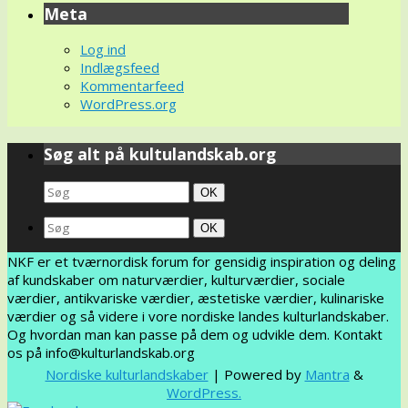
Meta
Log ind
Indlægsfeed
Kommentarfeed
WordPress.org
Søg alt på kultulandskab.org
Search
Søg
OK
for:
Search
Søg
OK
for:
NKF er et tværnordisk forum for gensidig inspiration og deling
af kundskaber om naturværdier, kulturværdier, sociale
værdier, antikvariske værdier, æstetiske værdier, kulinariske
værdier og så videre i vore nordiske landes kulturlandskaber.
Og hvordan man kan passe på dem og udvikle dem. Kontakt
os på info@kulturlandskab.org
Nordiske kulturlandskaber
| Powered by
Mantra
&
WordPress.