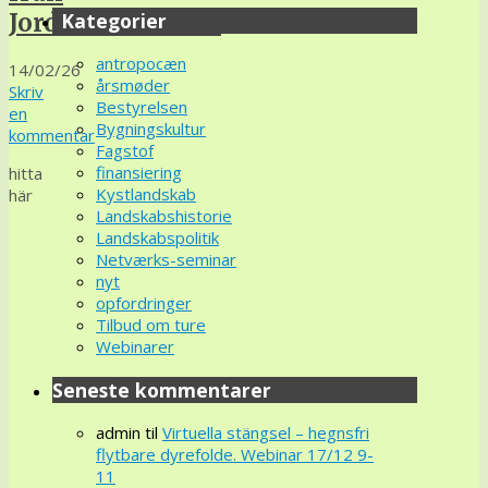
Kategorier
Jordbruksverket.
antropocæn
14/02/26
årsmøder
Skriv
Bestyrelsen
en
Bygningskultur
kommentar
Fagstof
finansiering
hitta
Kystlandskab
här
Landskabshistorie
Landskabspolitik
Netværks-seminar
nyt
opfordringer
Tilbud om ture
Webinarer
Seneste kommentarer
admin
til
Virtuella stängsel – hegnsfri
flytbare dyrefolde. Webinar 17/12 9-
11