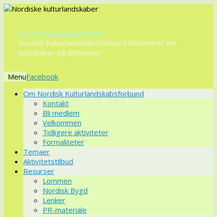
Nordiske kulturlandskaber
Nordisk KulturlandskabsForbund informerer om
landskaber og aktiviteter
Menu
Videre
Om Nordisk Kulturlandskabsforbund
til
Kontakt
indhold
Bli medlem
Velkommen
Tidligere aktiviteter
Formaliteter
Temaer
Aktivitetstilbud
Resurser
Lommen
Nordisk Bygd
Lenker
PR-materiale