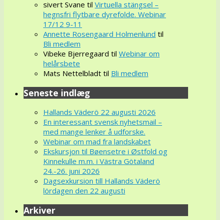
sivert Svane
til
Virtuella stängsel –
hegnsfri flytbare dyrefolde. Webinar
17/12 9-11
Annette Rosengaard Holmenlund
til
Bli medlem
Vibeke Bjerregaard
til
Webinar om
helårsbete
Mats Nettelbladt
til
Bli medlem
Seneste indlæg
Hallands Väderö 22 augusti 2026
En interessant svensk nyhetsmail –
med mange lenker å udforske.
Webinar om mad fra landskabet
Ekskursjon til Bøensetre i Østfold og
Kinnekulle m.m. i Västra Götaland
24.-26. juni 2026
Dagsexkursion till Hallands Väderö
lördagen den 22 augusti
Arkiver