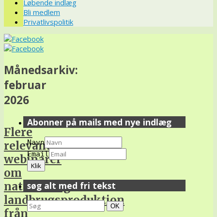
Løbende indlæg
Bli medlem
Privatlivspolitik
Månedsarkiv:
februar
2026
Abonner på mails med nye indlæg
Flere
Navn
relevante
Email
webinarer
om
naturvenlig
søg alt med fri tekst
landbrugsproduktion
Search
Søg
OK
från
for: