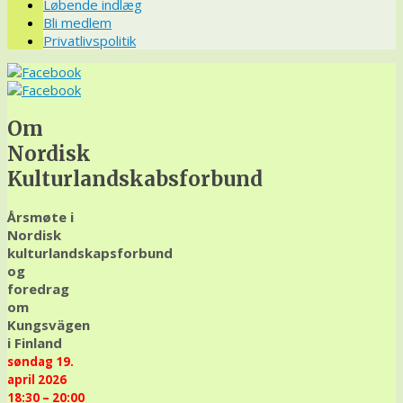
Løbende indlæg
Bli medlem
Privatlivspolitik
Om
Nordisk
Kulturlandskabsforbund
Årsmøte i
Nordisk
kulturlandskapsforbund
og
foredrag
om
Kungsvägen
i Finland
søndag 19.
april 2026
18:30 – 20:00