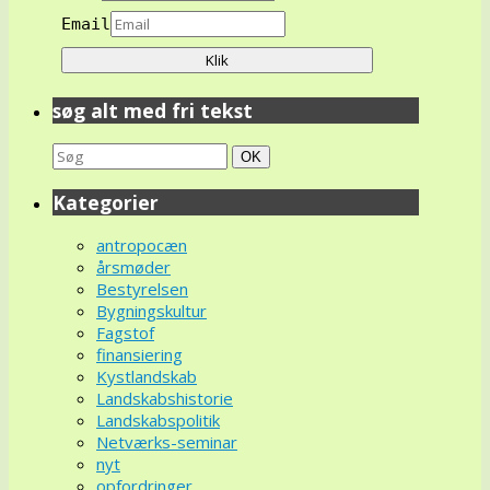
Email
søg alt med fri tekst
Search
Søg
OK
for:
Kategorier
antropocæn
årsmøder
Bestyrelsen
Bygningskultur
Fagstof
finansiering
Kystlandskab
Landskabshistorie
Landskabspolitik
Netværks-seminar
nyt
opfordringer