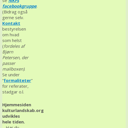
se
NKFs
facebookgruppe
.
(Bidrag også
gerne selv.
Kontakt
bestyrelsen
om hvad
som helst
(
fordeles af
Bjørn
Petersen, der
passer
mailboxen)
.
Se under
“
formaliteter
”
for referater,
stadgar o.l.
Hjemmesiden
kulturlandskab.org
udvikles
hele tiden.
– Har du