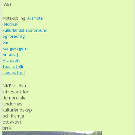
(WET
Møtekobling:
Årsmøte
i Nordisk
kulturlandskapsforbund
og foredrag
om
Kungsvägen i
Finland |
Microsoft
Teams | Bli
med på treff
NKF vill öka
intresset för
de nordiska
ländernas
kulturlandskap
och främja
ett aktivt
bruk