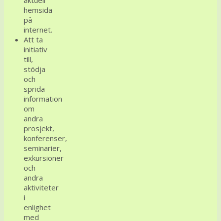
aktuell
hemsida
på
internet.
Att ta
initiativ
till,
stödja
och
sprida
information
om
andra
prosjekt,
konferenser,
seminarier,
exkursioner
och
andra
aktiviteter
i
enlighet
med