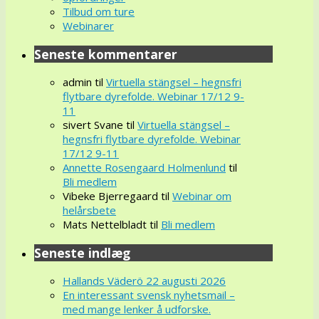
Tilbud om ture
Webinarer
Seneste kommentarer
admin
til
Virtuella stängsel – hegnsfri
flytbare dyrefolde. Webinar 17/12 9-
11
sivert Svane
til
Virtuella stängsel –
hegnsfri flytbare dyrefolde. Webinar
17/12 9-11
Annette Rosengaard Holmenlund
til
Bli medlem
Vibeke Bjerregaard
til
Webinar om
helårsbete
Mats Nettelbladt
til
Bli medlem
Seneste indlæg
Hallands Väderö 22 augusti 2026
En interessant svensk nyhetsmail –
med mange lenker å udforske.