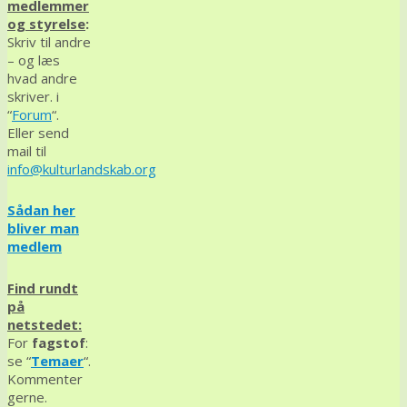
medlemmer
og styrelse
:
Skriv til andre
– og læs
hvad andre
skriver. i
“
Forum
“.
Eller send
mail til
info@kulturlandskab.org
Sådan
her
bliver
man
medlem
Find rundt
på
netstedet:
For
fagstof
:
se “
Temaer
“.
Kommenter
gerne.