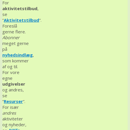
For
aktivitetstilbud
,
se
“
Aktivitetstilbud
“.
Foreslå
gerne flere.
Abonner
meget gerne
på
nyhedsindlæg
,
som kommer
af og til.
For vore
egne
udgivelser
og andres,
se
“
Resurser
“.
For især
andres
aktiviteter
og nyheder,