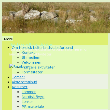
Menu
Nordiske kulturlandskaber
Videre
Om Nordisk Kulturlandskabsforbund
Nordisk KulturlandskabsForbund informerer om
til
Kontakt
landskaber og aktiviteter
indhold
Bli medlem
Velkommen
Tidligere aktiviteter
Formaliteter
Temaer
Aktivitetstilbud
Resurser
Lommen
Nordisk Bygd
Lenker
PR-materiale