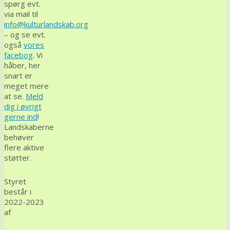
spørg evt.
via mail til
info@kulturlandskab.org
– og se evt.
også
vores
facebog
. Vi
håber, her
snart er
meget mere
at se.
Meld
dig i øvrigt
gerne ind
!
Landskaberne
behøver
flere aktive
støtter.
Styret
består i
2022-2023
af