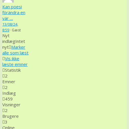
Kan poesi
förändra en
vär …
13/08/24,
8:59
·
Gæst
Nyt
indlæg
Intet
nyt
Marker
alle som læst
Vis ikke
læste emner
Statistik
2
Emner
2
Indlæg
459
Visninger
2
Brugere
3
Online