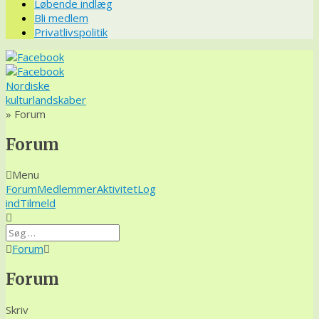
Løbende indlæg
Bli medlem
Privatlivspolitik
Nordiske
kulturlandskaber
» Forum
Forum
Menu
Forum
Forum
Medlemmer
Aktivitet
Log
navigering
ind
Tilmeld
Forum
Forum
brødkrummer
Forum
-
Du
er
Skriv