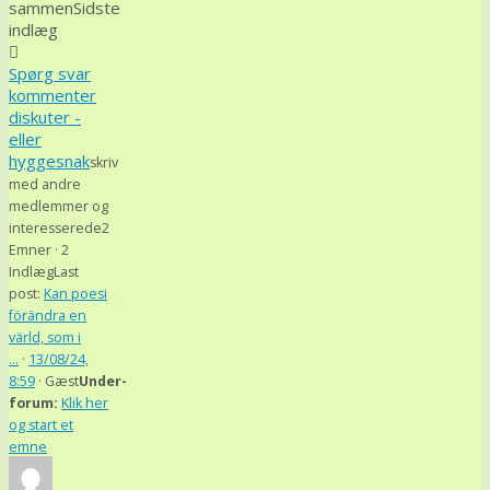
her:
sammen
Sidste
indlæg
Spørg svar
kommenter
diskuter -
eller
hyggesnak
skriv
med andre
medlemmer og
interesserede
2
Emner · 2
Indlæg
Last
post:
Kan poesi
förändra en
värld, som i
…
·
13/08/24,
8:59
· Gæst
Under-
forum:
Klik her
og start et
emne