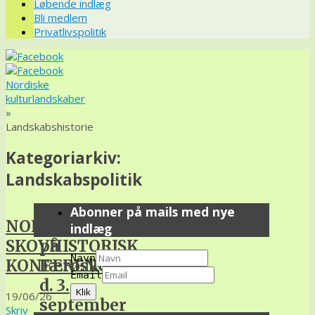
Løbende indlæg
Bli medlem
Privatlivspolitik
Nordiske
kulturlandskaber
»
Landskabshistorie
Kategoriarkiv:
Landskabspolitik
Abonner på mails med nye
NORDISK
Bæredygtighed
indlæg
SKOVHISTORISK
på
Navn
KONFERENCE
Færøsk
Email
d. 3.
19/06/26
september
Skriv