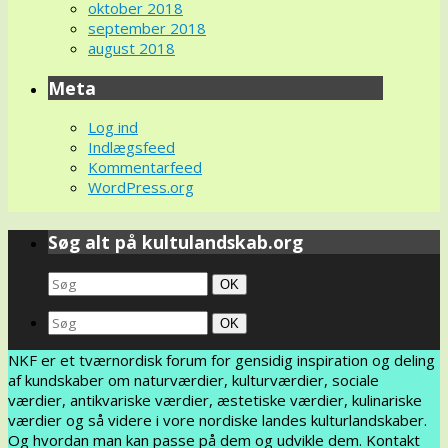
oktober 2018
september 2018
august 2018
Meta
Log ind
Indlægsfeed
Kommentarfeed
WordPress.org
Søg alt på kultulandskab.org
Search
Søg
OK
for:
Search
Søg
OK
for:
NKF er et tværnordisk forum for gensidig inspiration og deling
af kundskaber om naturværdier, kulturværdier, sociale
værdier, antikvariske værdier, æstetiske værdier, kulinariske
værdier og så videre i vore nordiske landes kulturlandskaber.
Og hvordan man kan passe på dem og udvikle dem. Kontakt