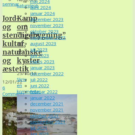
maj 2024
seminar
naturpleje
april 2024
januar 2024
Jord-
Kamp
december 2023
november 2023
og
om
oktober 2023
stendigers
”nedbygning”
september 2023
kultur,
af
august 2023
juli 2023
natur
danske
juni 2023
og
kyster
marts 2023
januar 2023
æstetik
25/10/18
december 2022
Skriv
juli 2022
12/01/22
en
juni 2022
6
kommentar
februar 2022
Comments
januar 2022
december 2021
november 2021
oktober 2021
september 2021
juli 2021
juni 2021