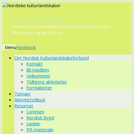
Nordiske kulturlandskaber
Nordisk KulturlandskabsForbund informerer om
landskaber og aktiviteter
Menu
Videre
Om Nordisk Kulturlandskabsforbund
til
Kontakt
indhold
Bli medlem
Velkommen
Tidligere aktiviteter
Formaliteter
Temaer
Aktivitetstilbud
Resurser
Lommen
Nordisk Bygd
Lenker
PR-materiale