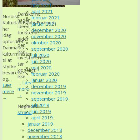
maj 2021
april 2021
Danskerne
Nordisk
februar 2021
hader
KulturlandskabsForbund
januar 2021
ideen,
har
december 2020
turisterne
idag
november 2020
gider
opfordret
oktober 2020
den
Danmarks
september 2020
ikke,
kulturminister
juli 2020
investorerne
til at
juni 2020
tør
styrke
maj 2020
klogeligt
bevarelse
februar 2020
ikke –
og…
januar 2020
…
Læs
Læs
december 2019
mere
mere
november 2019
→
→
september 2019
juli 2019
Nøgleord:
juni 2019
strand
april 2019
januar 2019
december 2018
november 2018