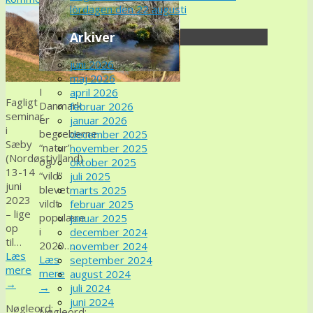
lördagen den 22 augusti
Arkiver
juni 2026
maj 2026
I
april 2026
Fagligt
Danmark
februar 2026
seminar
er
januar 2026
i
begreberne
december 2025
Sæby
“natur”
november 2025
(Nordøstjylland)
og
oktober 2025
13-14
“vild”
juli 2025
juni
blevet
marts 2025
2023
vildt
februar 2025
– lige
populære
januar 2025
op
i
december 2024
til…
2020….
november 2024
Læs
Læs
september 2024
mere
mere
august 2024
→
→
juli 2024
juni 2024
Nøgleord:
Nøgleord: