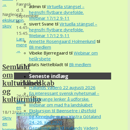
→
Færøsk,
admin
til
Virtuella stängsel –
d. 3.
hegnsfri flytbare dyrefolde.
Nøgleord:
september
Webinar 17/12 9-11
ekskursion
,
kl.
sivert Svane
til
Virtuella stängsel –
skov
14.45-
hegnsfri flytbare dyrefolde.
15.45…
Webinar 17/12 9-11
Læs
Annette Rosengaard Holmenlund
til
mere
Bli medlem
→
Vibeke Bjerregaard
til
Webinar om
helårsbete
Mats Nettelbladt
til
Bli medlem
Seminar
Vild
om
med
Seneste indlæg
kulturlandskab
vildhed
Hallands Väderö 22 augusti 2026
og
En interessant svensk nyhetsmail –
26/04/21
kulturmiljø
med mange lenker å udforske.
Skriv
Webinar om mad fra landskabet
en
Ekskursjon til Bøensetre i Østfold
18/12/22
kommentar
og Kinnekulle m.m. i Västra Götaland
Skriv
24.-26. juni 2026
en
Dagsexkursion till Hallands Väderö
kommentar