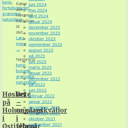
bete
,
Kære
juni 2024
fortidsminder
,
alle
maj 2024
græsning
,
Hermed
april 2024
naturpleje
invitation
januar 2024
til
december 2023
det…
november 2023
Læs
oktober 2023
mere
september 2023
→
august 2023
juli 2023
Nøgleord:
juni 2023
bete
,
marts 2023
botanik
,
januar 2023
græsning
,
december 2022
naturpleje
juli 2022
juni 2022
Høslæt
Bete
februar 2022
på
–
januar 2022
december 2021
Holmegaard
onsdagskvällor
november 2021
i
i
oktober 2021
september 2021
Østjylland
februar