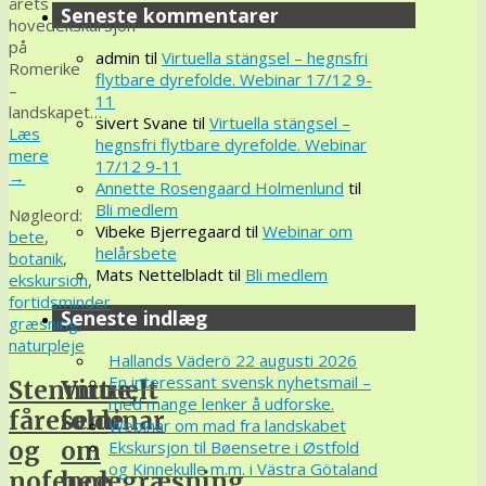
årets
Seneste kommentarer
hovedekskursjon
på
admin
til
Virtuella stängsel – hegnsfri
Romerike
flytbare dyrefolde. Webinar 17/12 9-
–
11
landskapet…
sivert Svane
til
Virtuella stängsel –
Læs
hegnsfri flytbare dyrefolde. Webinar
mere
17/12 9-11
→
Annette Rosengaard Holmenlund
til
Bli medlem
Nøgleord:
Vibeke Bjerregaard
til
Webinar om
bete
,
helårsbete
botanik
,
Mats Nettelbladt
til
Bli medlem
ekskursion
,
fortidsminder
,
Seneste indlæg
græsning
,
naturpleje
Hallands Väderö 22 augusti 2026
En interessant svensk nyhetsmail –
Stenmure,
Virtuelt
med mange lenker å udforske.
fårefolde
seminar
Webinar om mad fra landskabet
Ekskursjon til Bøensetre i Østfold
og
om
og Kinnekulle m.m. i Västra Götaland
nofence
hedegræsning