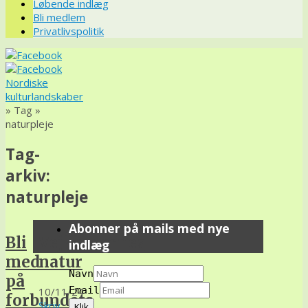
Løbende indlæg
Bli medlem
Privatlivspolitik
Nordiske
kulturlandskaber
» Tag »
naturpleje
Tag-
arkiv:
naturpleje
Abonner på mails med nye
Bli
Vejkanternes
indlæg
med
natur
Navn
på
Email
10/11/24
forbundets
Skriv