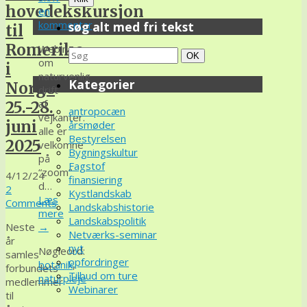
hovedekskursjon
en
kommentar
søg alt med fri tekst
til
Romerike
Webinar
Search
Søg
OK
om
i
for:
naturvenlig
Kategorier
Norge
drift
af
25.-28.
antropocæn
vejkanter.
juni
årsmøder
alle er
Bestyrelsen
2025
velkomne
Bygningskultur
på
Fagstof
“zoom”
4/12/24
finansiering
d…
2
Kystlandskab
Læs
Comments
Landskabshistorie
mere
Landskabspolitik
Neste
→
Netværks-seminar
år
nyt
Nøgleord:
samles
opfordringer
botanik
,
forbundets
Tilbud om ture
naturpleje
medlemmer
Webinarer
til