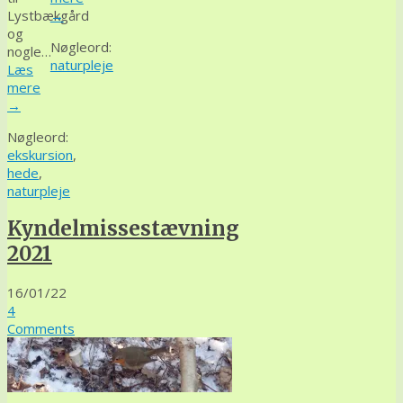
Lystbækgård
→
og
Nøgleord:
nogle…
naturpleje
Læs
mere
→
Nøgleord:
ekskursion
,
hede
,
naturpleje
Kyndelmissestævning
2021
16/01/22
4
Comments