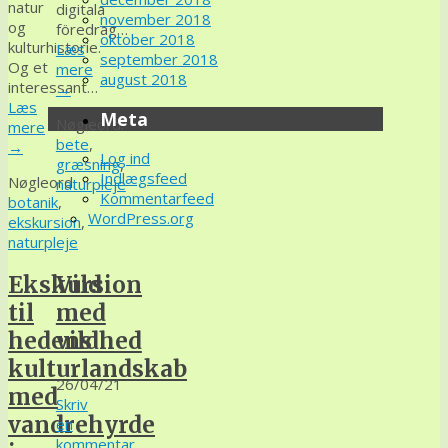
natur
digitala
november 2018
og
föredrag…
oktober 2018
kulturhistorie.
Læs
september 2018
Og et
mere
august 2018
interessant…
→
Læs
Meta
Nøgleord:
mere
bete
,
→
Log ind
græsning
,
Indlægsfeed
Nøgleord:
naturpleje
Kommentarfeed
botanik
,
WordPress.org
ekskursion
,
naturpleje
Ekskursion
Vild
til
med
hedens
vildhed
kulturlandskab
26/04/21
med
Skriv
vandrehyrde
en
kommentar