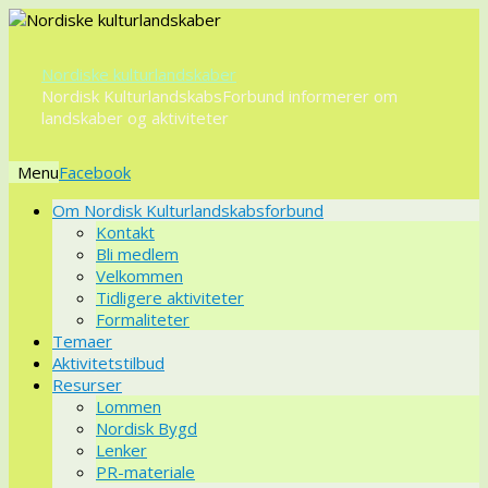
Nordiske kulturlandskaber
Nordisk KulturlandskabsForbund informerer om
landskaber og aktiviteter
Menu
Videre
Om Nordisk Kulturlandskabsforbund
til
Kontakt
indhold
Bli medlem
Velkommen
Tidligere aktiviteter
Formaliteter
Temaer
Aktivitetstilbud
Resurser
Lommen
Nordisk Bygd
Lenker
PR-materiale