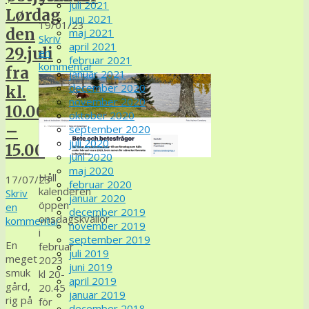
juli 2021
Lørdag
juni 2021
19/01/23
den
maj 2021
Skriv
april 2021
29.juli
en
februar 2021
kommentar
fra
januar 2021
december 2020
kl.
november 2020
10.00
oktober 2020
–
september 2020
juli 2020
15.00
juni 2020
maj 2020
Håll
17/07/23
februar 2020
kalenderen
Skriv
januar 2020
öppen
en
december 2019
onsdagskvällor
kommentar
november 2019
i
september 2019
En
februar
juli 2019
meget
2023
juni 2019
smuk
kl 20-
april 2019
gård,
20.45
januar 2019
rig på
för
december 2018