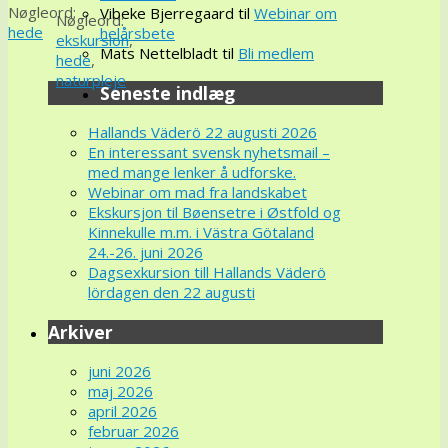
Nøgleord:
Vibeke Bjerregaard
til
Webinar om
Nøgleord:
hede
helårsbete
ekskursion
,
Mats Nettelbladt
til
Bli medlem
hede
,
naturpleje
Seneste indlæg
Hallands Väderö 22 augusti 2026
En interessant svensk nyhetsmail –
med mange lenker å udforske.
Webinar om mad fra landskabet
Ekskursjon til Bøensetre i Østfold og
Kinnekulle m.m. i Västra Götaland
24.-26. juni 2026
Dagsexkursion till Hallands Väderö
lördagen den 22 augusti
Arkiver
juni 2026
maj 2026
april 2026
februar 2026