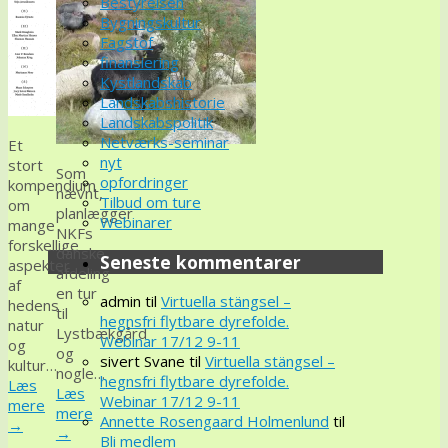
Bestyrelsen
Bygningskultur
Fagstof
finansiering
Kystlandskab
Landskabshistorie
Landskabspolitik
Netværks-seminar
Et
nyt
stort
Som
opfordringer
kompendium
nævnt,
Tilbud om ture
om
planlægger
Webinarer
mange
NKFs
forskellige
danske
Seneste kommentarer
aspekter
afdeling
af
en tur
admin
til
Virtuella stängsel –
hedens
til
hegnsfri flytbare dyrefolde.
natur
Lystbækgård
Webinar 17/12 9-11
og
og
sivert Svane
til
Virtuella stängsel –
kultur…
nogle…
hegnsfri flytbare dyrefolde.
Læs
Læs
Webinar 17/12 9-11
mere
mere
Annette Rosengaard Holmenlund
til
→
→
Bli medlem