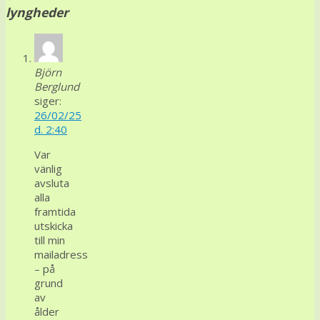
lyngheder
Björn
Berglund
siger:
26/02/25
d. 2:40
Var
vänlig
avsluta
alla
framtida
utskicka
till min
mailadress
– på
grund
av
ålder