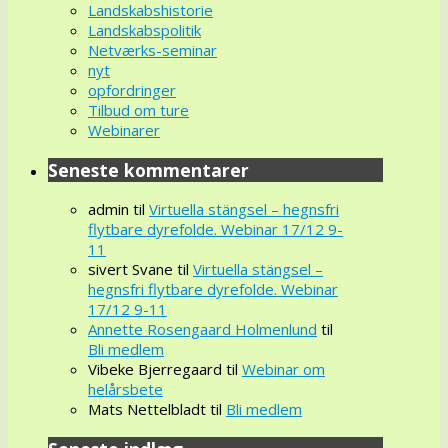
Landskabshistorie
Landskabspolitik
Netværks-seminar
nyt
opfordringer
Tilbud om ture
Webinarer
Seneste kommentarer
admin
til
Virtuella stängsel – hegnsfri
flytbare dyrefolde. Webinar 17/12 9-
11
sivert Svane
til
Virtuella stängsel –
hegnsfri flytbare dyrefolde. Webinar
17/12 9-11
Annette Rosengaard Holmenlund
til
Bli medlem
Vibeke Bjerregaard
til
Webinar om
helårsbete
Mats Nettelbladt
til
Bli medlem