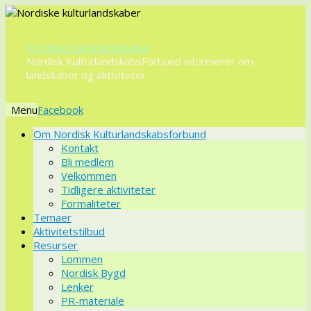
Nordiske kulturlandskaber
Nordisk KulturlandskabsForbund informerer om
landskaber og aktiviteter
Menu
Videre
Om Nordisk Kulturlandskabsforbund
til
Kontakt
indhold
Bli medlem
Velkommen
Tidligere aktiviteter
Formaliteter
Temaer
Aktivitetstilbud
Resurser
Lommen
Nordisk Bygd
Lenker
PR-materiale