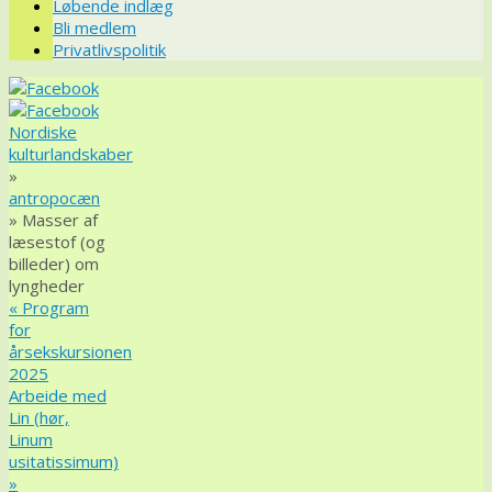
Løbende indlæg
Bli medlem
Privatlivspolitik
Nordiske
kulturlandskaber
»
antropocæn
» Masser af
læsestof (og
billeder) om
lyngheder
«
Program
for
årsekskursionen
2025
Arbeide med
Lin (hør,
Linum
usitatissimum)
»