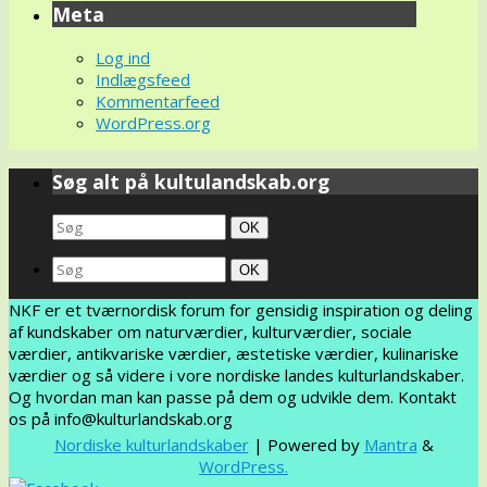
Meta
Log ind
Indlægsfeed
Kommentarfeed
WordPress.org
Søg alt på kultulandskab.org
Search
Søg
OK
for:
Search
Søg
OK
for:
NKF er et tværnordisk forum for gensidig inspiration og deling
af kundskaber om naturværdier, kulturværdier, sociale
værdier, antikvariske værdier, æstetiske værdier, kulinariske
værdier og så videre i vore nordiske landes kulturlandskaber.
Og hvordan man kan passe på dem og udvikle dem. Kontakt
os på info@kulturlandskab.org
Nordiske kulturlandskaber
| Powered by
Mantra
&
WordPress.