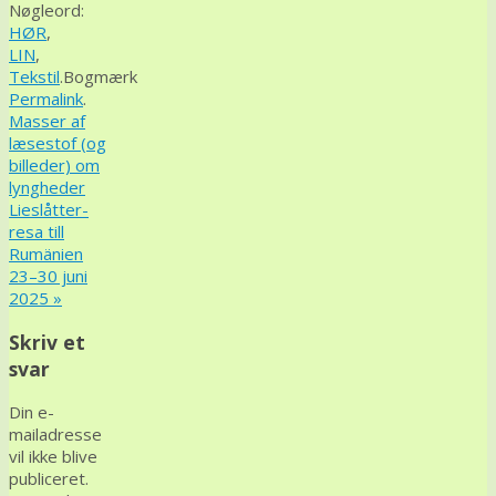
Nøgleord:
HØR
,
LIN
,
Tekstil
.
Bogmærk
Permalink
.
Masser af
læsestof (og
billeder) om
lyngheder
Lieslåtter-
resa till
Rumänien
23–30 juni
2025
»
Skriv et
svar
Din e-
mailadresse
vil ikke blive
publiceret.