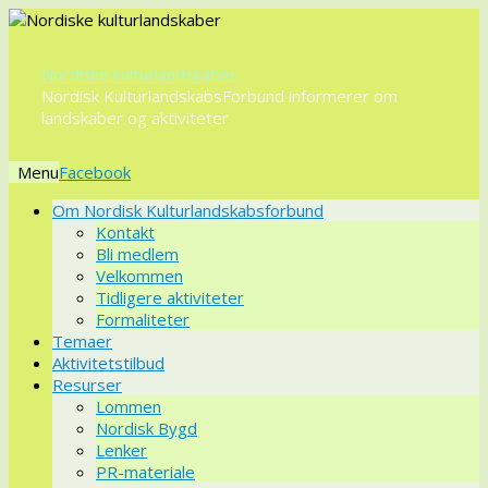
Nordiske kulturlandskaber
Nordisk KulturlandskabsForbund informerer om
landskaber og aktiviteter
Menu
Videre
Om Nordisk Kulturlandskabsforbund
til
Kontakt
indhold
Bli medlem
Velkommen
Tidligere aktiviteter
Formaliteter
Temaer
Aktivitetstilbud
Resurser
Lommen
Nordisk Bygd
Lenker
PR-materiale