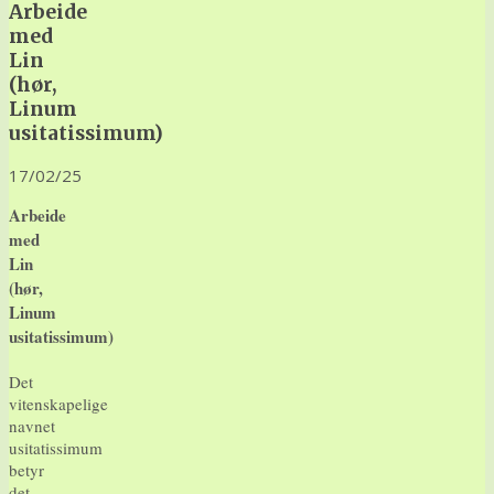
Arbeide
med
Lin
(hør,
Linum
usitatissimum)
17/02/25
Arbeide
med
Lin
(hør,
Linum
usitatissimum)
Det
vitenskapelige
navnet
usitatissimum
betyr
det