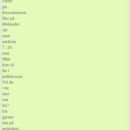
været
på
forsommeren.
Her på
Østlandet
sår
man
mellom
7.-20.
mai.
Man
kan så
lin i
pallekasser,
Vil du
vite
mer
om
lin?
Gå
gjerne
inn på
nettsiden