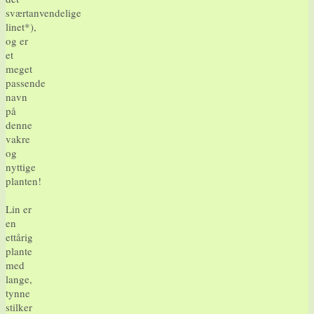
sværtanvendelige
linet*),
og er
et
meget
passende
navn
på
denne
vakre
og
nyttige
planten!
Lin er
en
ettårig
plante
med
lange,
tynne
stilker