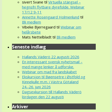
sivert Svane
til
Virtuella stängsel –
hegnsfri flytbare dyrefolde. Webinar
17/12 9-11
Annette Rosengaard Holmenlund
til
Bli medlem
Vibeke Bjerregaard
til
Webinar om
helårsbete
Mats Nettelbladt
til
Bli medlem
Seneste indlæg
Hallands Väderö 22 augusti 2026
En interessant svensk nyhetsmail –
med mange lenker å udforske.
Webinar om mad fra landskabet
Ekskursjon til Bøensetre i Østfold og
Kinnekulle m.m. i Västra Götaland
24.-26. juni 2026
Dagsexkursion till Hallands Väderö
lördagen den 22 augusti
Arkiver