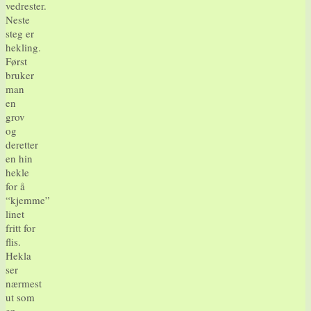
vedrester.
Neste
steg er
hekling.
Først
bruker
man
en
grov
og
deretter
en hin
hekle
for å
“kjemme”
linet
fritt for
flis.
Hekla
ser
nærmest
ut som
en