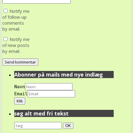
Notify me
of follow-up
comments
by email.
Notify me
of new posts
by email.
Abonner på mails med nye indlæg
Navn
Email
søg alt med fri tekst
Search
Søg
OK
for: