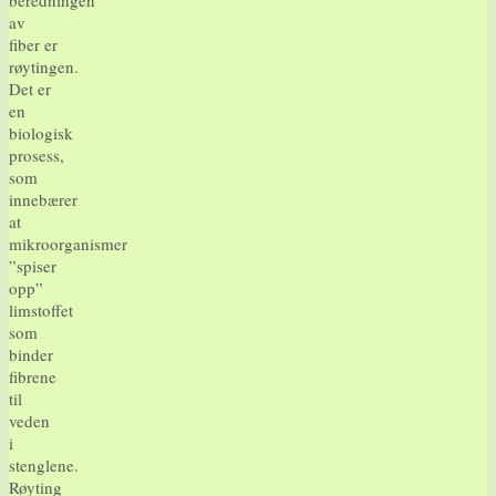
av
fiber er
røytingen.
Det er
en
biologisk
prosess,
som
innebærer
at
mikroorganismer
”spiser
opp”
limstoffet
som
binder
fibrene
til
veden
i
stenglene.
Røyting