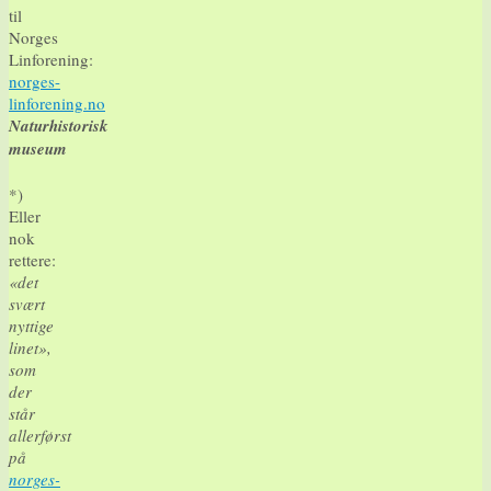
til
Norges
Linforening:
norges-
linforening.no
Naturhistorisk
museum
*)
Eller
nok
rettere:
«det
svært
nyttige
linet»,
som
der
står
allerførst
på
norges-