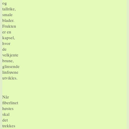
og
tallrike,
smale
blader.
Frukten
er en
kapsel,
hvor
de
velkjente
brune,
glinsende
linfrøene
utvikles.
Når
fiberlinet
høstes
skal
det
trekkes