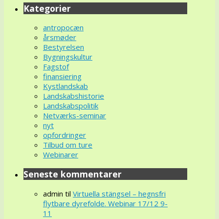
Kategorier
antropocæn
årsmøder
Bestyrelsen
Bygningskultur
Fagstof
finansiering
Kystlandskab
Landskabshistorie
Landskabspolitik
Netværks-seminar
nyt
opfordringer
Tilbud om ture
Webinarer
Seneste kommentarer
admin
til
Virtuella stängsel – hegnsfri
flytbare dyrefolde. Webinar 17/12 9-
11