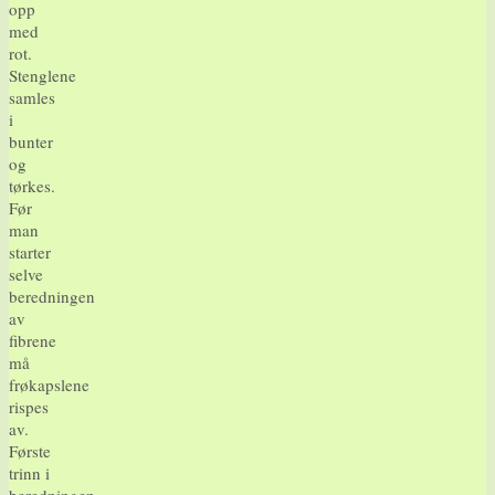
opp
med
rot.
Stenglene
samles
i
bunter
og
tørkes.
Før
man
starter
selve
beredningen
av
fibrene
må
frøkapslene
rispes
av.
Første
trinn i
beredningen