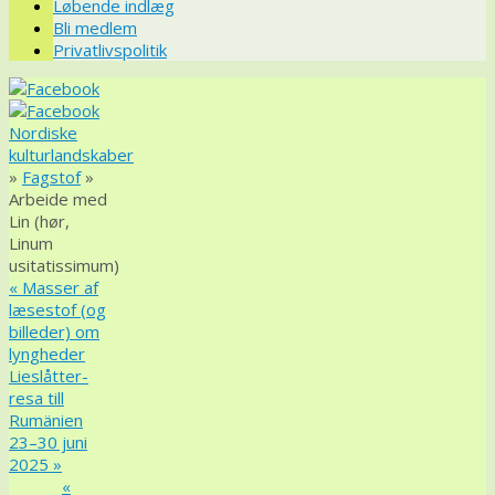
Løbende indlæg
Bli medlem
Privatlivspolitik
Nordiske
kulturlandskaber
»
Fagstof
»
Arbeide med
Lin (hør,
Linum
usitatissimum)
«
Masser af
læsestof (og
billeder) om
lyngheder
Lieslåtter-
resa till
Rumänien
23–30 juni
2025
»
«