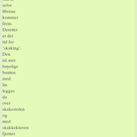
selve
fibrene
kommer
frem.
Deretter
er det
tid for
‘skaking’.
Den
nå mer
bøyelige
bunten
med
lin
legges
da
over
skakestolen
og
med
skakkekniven
fjernes