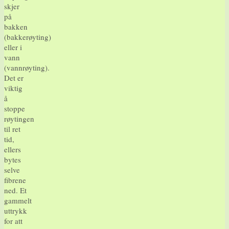
skjer
på
bakken
(bakkerøyting)
eller i
vann
(vannrøyting).
Det er
viktig
å
stoppe
røytingen
til ret
tid,
ellers
bytes
selve
fibrene
ned. Et
gammelt
uttrykk
for att