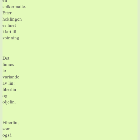
spikermatte.
Etter
heklingen
er linet
klart til
spinning.
Det
finnes
to
variande
av lin:
fiberlin
og
oljelin.
Fiberlin,
som
også