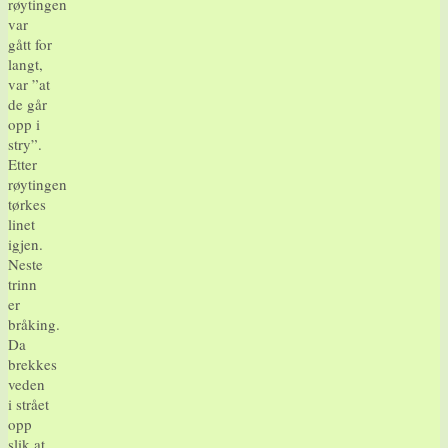
røytingen
var
gått for
langt,
var ”at
de går
opp i
stry”.
Etter
røytingen
tørkes
linet
igjen.
Neste
trinn
er
bråking.
Da
brekkes
veden
i strået
opp
slik at