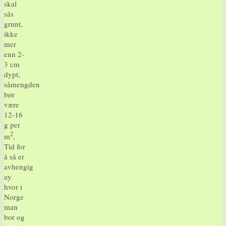
skal
sås
grunt,
ikke
mer
enn 2-
3 cm
dypt,
såmengden
bør
være
12-16
g per
2
m
,
Tid for
å så er
avhengig
ay
hvor i
Norge
man
bor og