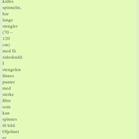
kalles
spinnelin,
har
lange
stengler
(70 –
120
cm)
med få
sideskudd.
I
stengelen
finnes
punter
med
sterke
fibre
som
kan
spinnes
til tråd.
Oljelinet
er