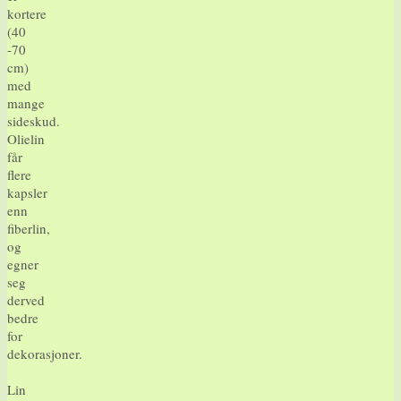
kortere
(40
-70
cm)
med
mange
sideskud.
Olielin
får
flere
kapsler
enn
fiberlin,
og
egner
seg
derved
bedre
for
dekorasjoner.
Lin