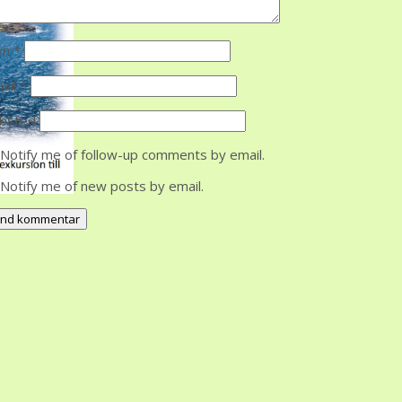
vn
*
ail
*
bsted
Notify me of follow-up comments by email.
Notify me of new posts by email.