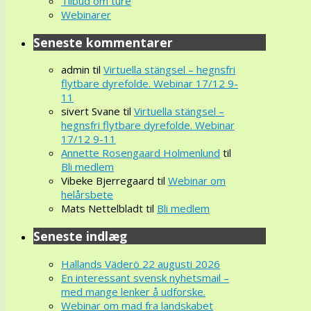
Tilbud om ture
Webinarer
Seneste kommentarer
admin
til
Virtuella stängsel – hegnsfri
flytbare dyrefolde. Webinar 17/12 9-
11
sivert Svane
til
Virtuella stängsel –
hegnsfri flytbare dyrefolde. Webinar
17/12 9-11
Annette Rosengaard Holmenlund
til
Bli medlem
Vibeke Bjerregaard
til
Webinar om
helårsbete
Mats Nettelbladt
til
Bli medlem
Seneste indlæg
Hallands Väderö 22 augusti 2026
En interessant svensk nyhetsmail –
med mange lenker å udforske.
Webinar om mad fra landskabet