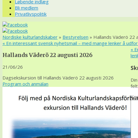
Løbende indlæg
Bli medlem
Privatlivspolitik
Nordiske kulturlandskaber
»
Bestyrelsen
» Hallands Väderö 22 
«
En interessant svensk nyhetsmail – med mange lenker å udfor
«
En
Hallands Väderö 22 augusti 2026
len
21/06/26
Sk
Dagsekskursion till Hallands Väderö 22 augusti 2026
Din
Program och anmälan
fel
Ko