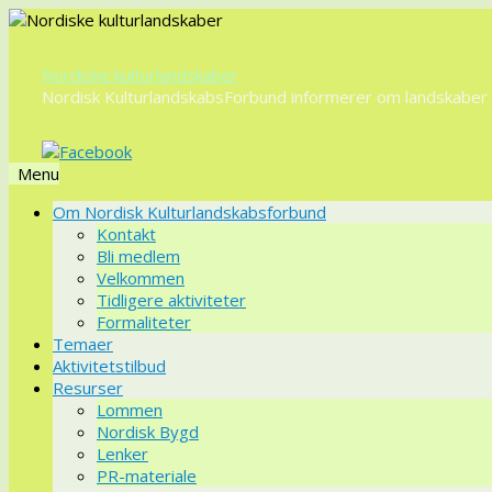
Nordiske kulturlandskaber
Nordisk KulturlandskabsForbund informerer om landskaber o
Menu
Videre
Om Nordisk Kulturlandskabsforbund
til
Kontakt
indhold
Bli medlem
Velkommen
Tidligere aktiviteter
Formaliteter
Temaer
Aktivitetstilbud
Resurser
Lommen
Nordisk Bygd
Lenker
PR-materiale