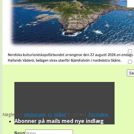
Na
E-m
We
Nøgleord:
ekskursion
,
Ö
,
Skåne
.
Bogmærk
Permalink
.
Abonner på mails med nye indlæg
Navn