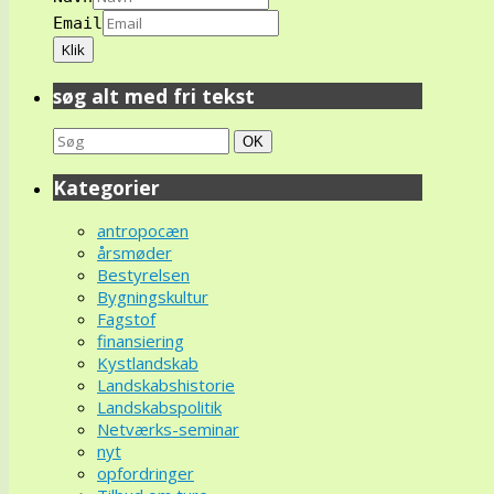
Email
søg alt med fri tekst
Search
Søg
OK
for:
Kategorier
antropocæn
årsmøder
Bestyrelsen
Bygningskultur
Fagstof
finansiering
Kystlandskab
Landskabshistorie
Landskabspolitik
Netværks-seminar
nyt
opfordringer