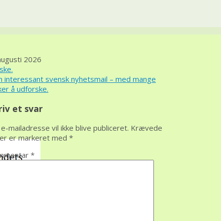
augusti 2026
ske.
 interessant svensk nyhetsmail – med mange
ker å udforske.
riv et svar
 e-mailadresse vil ikke blive publiceret.
Krævede
ter er markeret med
*
mmentar
*