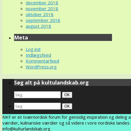
december 2018
november 2018
oktober 2018
september 2018
august 2018
Meta
Log ind
Indlægsfeed
Kommentarfeed
WordPress.org
Søg alt på kultulandskab.org
Search
Søg
OK
for:
Search
Søg
OK
for:
NKF er et tværnordisk forum for gensidig inspiration og deling 
værdier, kulinariske værdier og så videre i vore nordiske land
info@kulturlandskab.org