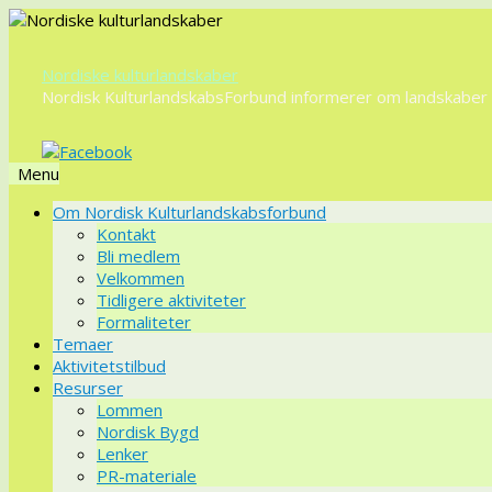
Nordiske kulturlandskaber
Nordisk KulturlandskabsForbund informerer om landskaber o
Menu
Videre
Om Nordisk Kulturlandskabsforbund
til
Kontakt
indhold
Bli medlem
Velkommen
Tidligere aktiviteter
Formaliteter
Temaer
Aktivitetstilbud
Resurser
Lommen
Nordisk Bygd
Lenker
PR-materiale