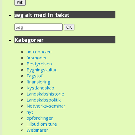
søg alt med fri tekst
Search
Søg
OK
for:
Kategorier
antropocæn
årsmøder
Bestyrelsen
Bygningskultur
Fagstof
finansiering
Kystlandskab
Landskabshistorie
Landskabspolitik
Netværks-seminar
nyt
opfordringer
Tilbud om ture
Webinarer