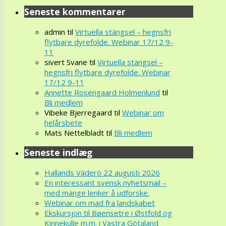
Seneste kommentarer
admin
til
Virtuella stängsel – hegnsfri
flytbare dyrefolde. Webinar 17/12 9-
11
sivert Svane
til
Virtuella stängsel –
hegnsfri flytbare dyrefolde. Webinar
17/12 9-11
Annette Rosengaard Holmenlund
til
Bli medlem
Vibeke Bjerregaard
til
Webinar om
helårsbete
Mats Nettelbladt
til
Bli medlem
Seneste indlæg
Hallands Väderö 22 augusti 2026
En interessant svensk nyhetsmail –
med mange lenker å udforske.
Webinar om mad fra landskabet
Ekskursjon til Bøensetre i Østfold og
Kinnekulle m.m. i Västra Götaland