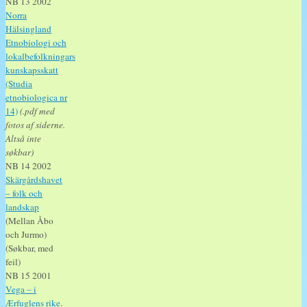
NB 13 2002
Norra
Hälsingland
Etnobiologi och
lokalbefolkningars
kunskapsskatt
(Studia
etnobiologica nr
14)
(.pdf med
fotos af siderne.
Altså inte
søkbar)
NB 14 2002
Skärgårdshavet
– folk och
landskap
(Mellan Åbo
och Jurmo)
(Søkbar, med
feil)
NB 15 2001
Vega – i
Ærfuglens rike
.