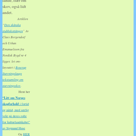
lande, især om
skov, også lidt
andet.
<
Artiklen
“
Den skånska
stubbskottängen
” Av
Claes Bergendorf
och Urban
Emanuelsson fra
Nordisk Bygd nr 4
ligger, let om-
layoutet i
Boserup
Stævningslaugs
tekstsamling om
stævningsskov
.
.
Hent her
“Litt om Norges
skogforhold
i fortid
og nåtid, med særlig
vekt på deres rolle
for kulturlandskabet”
av Sigmund Huse
.
Og
HER