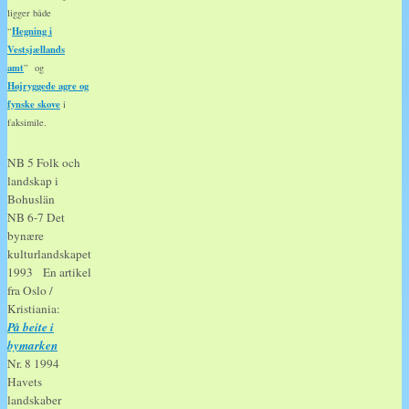
ligger både
Hegning i
“
Vestsjællands
amt
” og
Højryggede agre og
fynske skove
i
faksimile.
NB 5 Folk och
landskap i
Bohuslän
NB 6-7 Det
bynære
kulturlandskapet
1993 En artikel
fra Oslo /
Kristiania:
På beite i
bymarken
Nr. 8 1994
Havets
landskaber