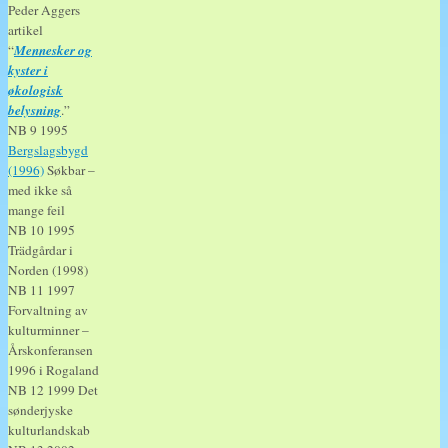
Peder Aggers
artikel
“
Mennesker og
kyster i
økologisk
belysning
.”
NB 9 1995
Bergslagsbygd
(1996)
Søkbar –
med ikke så
mange feil
NB 10 1995
Trädgårdar i
Norden (1998)
NB 11 1997
Forvaltning av
kulturminner –
Årskonferansen
1996 i Rogaland
NB 12 1999 Det
sønderjyske
kulturlandskab