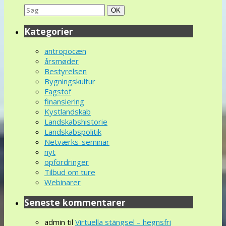
Search
Søg
OK
for:
Kategorier
antropocæn
årsmøder
Bestyrelsen
Bygningskultur
Fagstof
finansiering
Kystlandskab
Landskabshistorie
Landskabspolitik
Netværks-seminar
nyt
opfordringer
Tilbud om ture
Webinarer
Seneste kommentarer
admin
til
Virtuella stängsel – hegnsfri