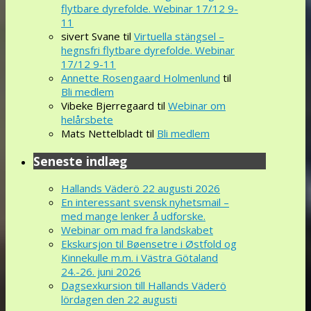
flytbare dyrefolde. Webinar 17/12 9-
11
sivert Svane
til
Virtuella stängsel –
hegnsfri flytbare dyrefolde. Webinar
17/12 9-11
Annette Rosengaard Holmenlund
til
Bli medlem
Vibeke Bjerregaard
til
Webinar om
helårsbete
Mats Nettelbladt
til
Bli medlem
Seneste indlæg
Hallands Väderö 22 augusti 2026
En interessant svensk nyhetsmail –
med mange lenker å udforske.
Webinar om mad fra landskabet
Ekskursjon til Bøensetre i Østfold og
Kinnekulle m.m. i Västra Götaland
24.-26. juni 2026
Dagsexkursion till Hallands Väderö
lördagen den 22 augusti