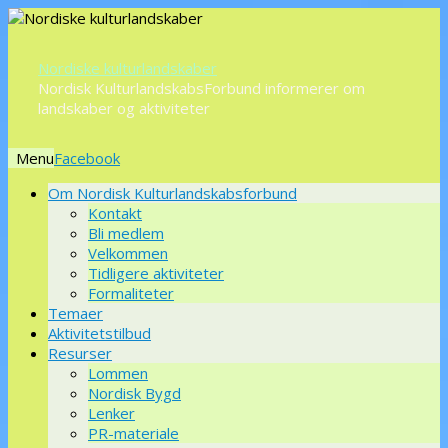
Nordiske kulturlandskaber
Nordisk KulturlandskabsForbund informerer om
landskaber og aktiviteter
Menu
Videre
Om Nordisk Kulturlandskabsforbund
til
Kontakt
indhold
Bli medlem
Velkommen
Tidligere aktiviteter
Formaliteter
Temaer
Aktivitetstilbud
Resurser
Lommen
Nordisk Bygd
Lenker
PR-materiale