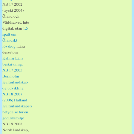
NB 17 2002
(tryckt 2004)
Öland och
Världsarvet. Inte
digital, utan
1,5
spalt om
Ölandskt
lövskog.
Läsa
dessutom
Kalmar Läns
beskrivning.
NB 17 2005
Bornholm
Kulturlandskab
og udvikling
NB 18 2007
(2006) Halland
Kulturlandskapets
betydelse för en
god livsmiljö
NB 19 2008
Norsk landskap,