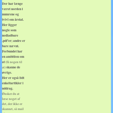
Der har længe
været uorden i
numrene og
tvivl om årstal.
Her ligger
nogle som
nedladbare
.pdf’er; andre er
bare nævnt.
Forbundet har
en ambition om
at
(få nogen til
skanne de
at)
øvrige.
Her er også lidt
enkeltartikler i
uddrag.
Ønsker du at
læse noget af
det, der ikke er
skannet, så mail