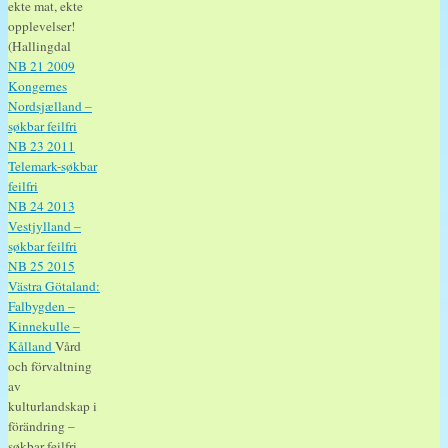
ekte mat, ekte
opplevelser!
(Hallingdal
NB 21 2009
Kongernes
Nordsjælland –
søkbar feilfri
NB 23 2011
Telemark-søkbar
feilfri
NB 24 2013
Vestjylland –
søkbar feilfri
NB 25 2015
Västra Götaland:
Falbygden –
Kinnekulle –
Kålland
Vård
och förvaltning
av
kulturlandskap i
förändring –
søkbar feilfri