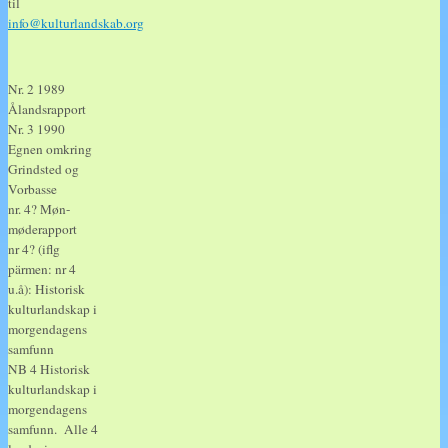
til
info@kulturlandskab.org
Nr. 2 1989
Ålandsrapport
Nr. 3 1990
Egnen omkring
Grindsted og
Vorbasse
nr. 4? Møn-
møderapport
nr 4? (iflg
pärmen: nr 4
u.å): Historisk
kulturlandskap i
morgendagens
samfunn
NB 4 Historisk
kulturlandskap i
morgendagens
samfunn. Alle 4