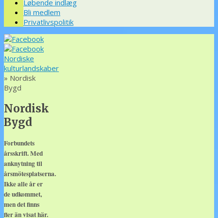
Løbende indlæg
Bli medlem
Privatlivspolitik
Nordiske
kulturlandskaber
» Nordisk
Bygd
Nordisk
Bygd
Forbundets
årsskrift. Med
anknytning til
årsmötesplatserna.
Ikke alle år er
de udkommet,
men det finns
fler än visat här.