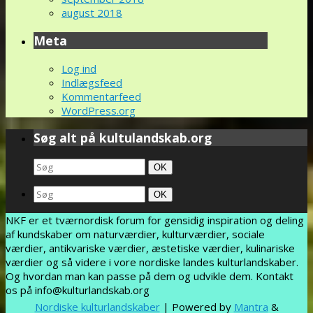
august 2018
Meta
Log ind
Indlægsfeed
Kommentarfeed
WordPress.org
Søg alt på kultulandskab.org
Search
Søg
OK
for:
Search
Søg
OK
for:
NKF er et tværnordisk forum for gensidig inspiration og deling
af kundskaber om naturværdier, kulturværdier, sociale
værdier, antikvariske værdier, æstetiske værdier, kulinariske
værdier og så videre i vore nordiske landes kulturlandskaber.
Og hvordan man kan passe på dem og udvikle dem. Kontakt
os på info@kulturlandskab.org
Nordiske kulturlandskaber
| Powered by
Mantra
&