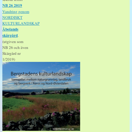
NB 26 2019
Vandring genom
NORDISKT
KULTURLANDSKAP
Åbolands
skärgård
.
(utgiven som
NB 26 och även
Skärgård nr
1/2019)