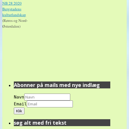
NB 28 2020
Bergstadens
kulturlandskap
(Røros og Nord-
Østerdalen)
Abonner på mails med nye indlæg
Navn
Email
søg alt med fri tekst