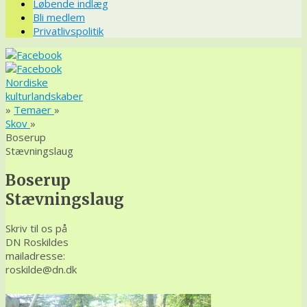
Løbende indlæg
Bli medlem
Privatlivspolitik
Nordiske
kulturlandskaber
»
Temaer
»
Skov
»
Boserup
Stævningslaug
Boserup
Stævningslaug
Skriv til os på
DN Roskildes
mailadresse:
roskilde@dn.dk