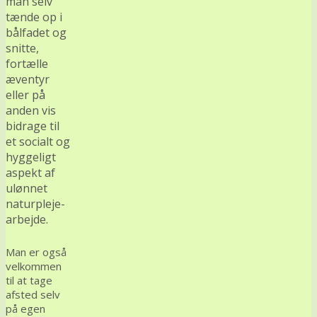
man selv
tænde op i
bålfadet og
snitte,
fortælle
æventyr
eller på
anden vis
bidrage til
et socialt og
hyggeligt
aspekt af
ulønnet
naturpleje-
arbejde.
Man er også
velkommen
til at tage
afsted selv
på egen