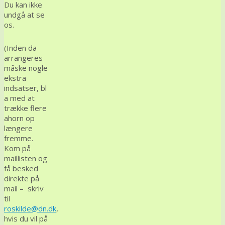
Du kan ikke
undgå at se
os.
(Inden da
arrangeres
måske nogle
ekstra
indsatser, bl
a med at
trække flere
ahorn op
længere
fremme.
Kom på
maillisten og
få besked
direkte på
mail – skriv
til
roskilde@dn.dk
,
hvis du vil på