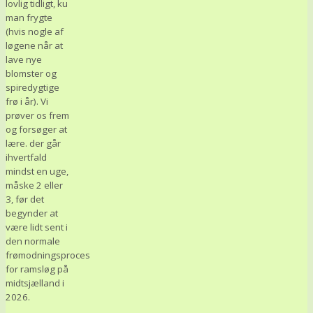
lovlig tidligt, ku
man frygte
(hvis nogle af
løgene når at
lave nye
blomster og
spiredygtige
frø i år). Vi
prøver os frem
og forsøger at
lære. der går
ihvertfald
mindst en uge,
måske 2 eller
3, før det
begynder at
være lidt sent i
den normale
frømodningsproces
for ramsløg på
midtsjælland i
2026.