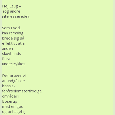
Hej Laug –
(og andre
interesserede).
Som I ved,
kan ramsløg
brede sig så
effektivt at al
anden
skovbunds-
flora
undertrykkes.
Det prøver vi
at undgå i de
klassisk
forårsblomsterfrodige
områder i
Boserup
med en god
og behagelig