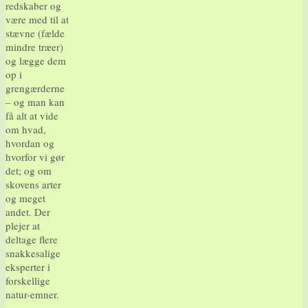
redskaber og
være med til at
stævne (fælde
mindre træer)
og lægge dem
op i
grengærderne
– og man kan
få alt at vide
om hvad,
hvordan og
hvorfor vi gør
det; og om
skovens arter
og meget
andet. Der
plejer at
deltage flere
snakkesalige
eksperter i
forskellige
natur-emner.