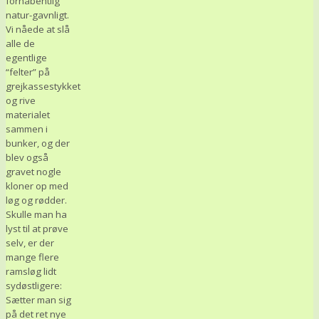
forhåbentlig
natur-gavnligt.
Vi nåede at slå
alle de
egentlige
“felter” på
grejkassestykket
og rive
materialet
sammen i
bunker, og der
blev også
gravet nogle
kloner op med
løg og rødder.
Skulle man ha
lyst til at prøve
selv, er der
mange flere
ramsløg lidt
sydøstligere:
Sætter man sig
på det ret nye