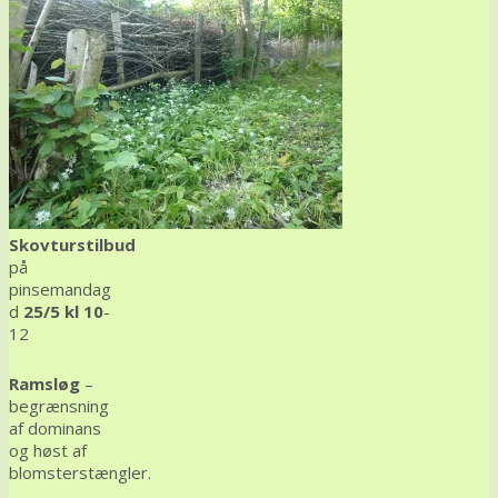
Skovturstilbud
på
pinsemandag
d
25/5 kl 10
-
12
Ramsløg
–
begrænsning
af dominans
og høst af
blomsterstængler.