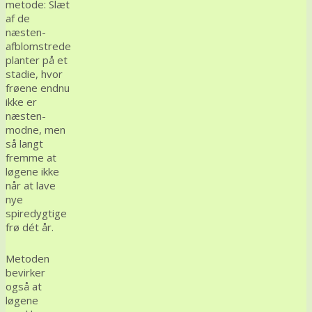
metode: Slæt
af de
næsten-
afblomstrede
planter på et
stadie, hvor
frøene endnu
ikke er
næsten-
modne, men
så langt
fremme at
løgene ikke
når at lave
nye
spiredygtige
frø dét år.
Metoden
bevirker
også at
løgene