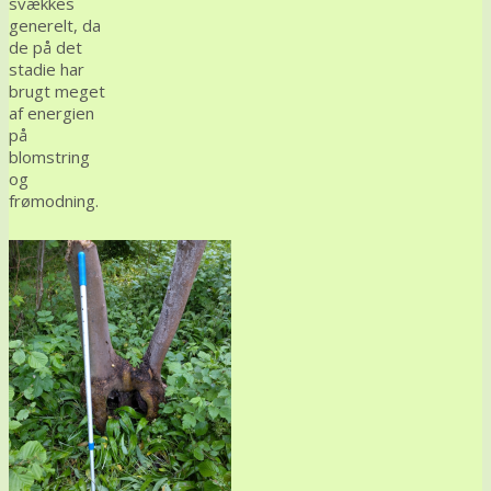
svækkes
generelt, da
de på det
stadie har
brugt meget
af energien
på
blomstring
og
frømodning.