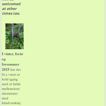
welcomed
at other
times too.
I vinter, forår
og
forsommer
2025
har der
bl a været et
hold igang
med at fælde
mellemstore
ahorntræer
med
håndværktøj.