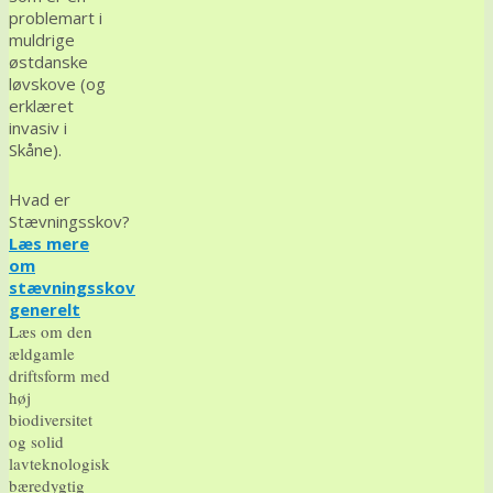
problemart i
muldrige
østdanske
løvskove (og
erklæret
invasiv i
Skåne).
Hvad er
Stævningsskov?
Læs mere
om
stævningsskov
generelt
Læs om den
ældgamle
driftsform med
høj
biodiversitet
og solid
lavteknologisk
bæredygtig