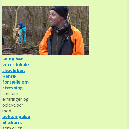
Se og hør
vores lokale
skovløber,
Henrik
fortælle om
stævning
.
Læs om
erfaringer og
oplevelser
med
bekæmpelse
af ahorn
,
som er en