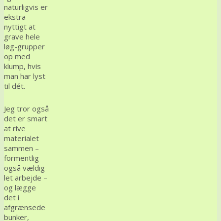
naturligvis er
ekstra
nyttigt at
grave hele
løg-grupper
op med
klump, hvis
man har lyst
til dét.
Jeg tror også
det er smart
at rive
materialet
sammen –
formentlig
også vældig
let arbejde –
og lægge
det i
afgrænsede
bunker,