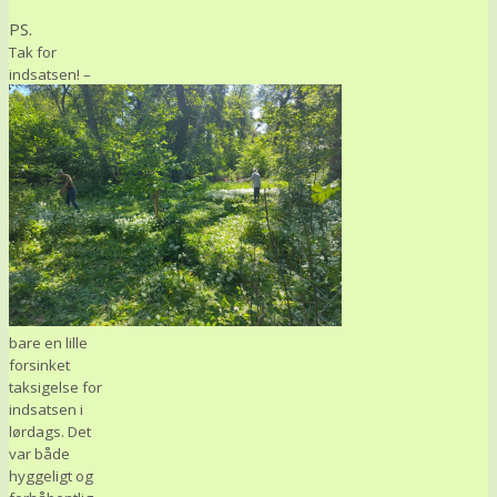
PS.
Tak for
indsatsen! –
bare en lille
forsinket
taksigelse for
indsatsen i
lørdags. Det
var både
hyggeligt og