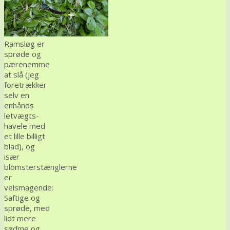
Ramsløg er
sprøde og
pærenemme
at slå (jeg
foretrækker
selv en
enhånds
letvægts-
havele med
et lille billigt
blad), og
især
blomsterstænglerne
er
velsmagende:
Saftige og
sprøde, med
lidt mere
sødme og