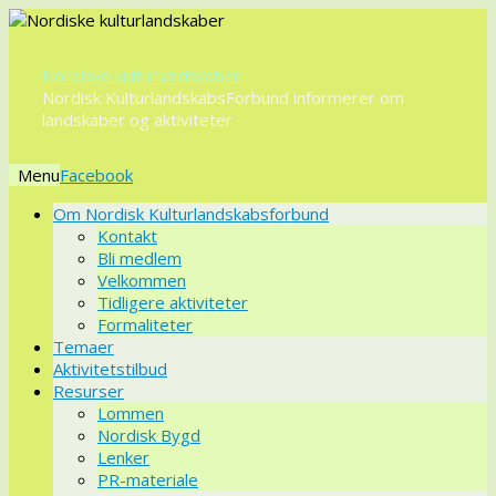
Nordiske kulturlandskaber
Nordisk KulturlandskabsForbund informerer om
landskaber og aktiviteter
Menu
Videre
Om Nordisk Kulturlandskabsforbund
til
Kontakt
indhold
Bli medlem
Velkommen
Tidligere aktiviteter
Formaliteter
Temaer
Aktivitetstilbud
Resurser
Lommen
Nordisk Bygd
Lenker
PR-materiale