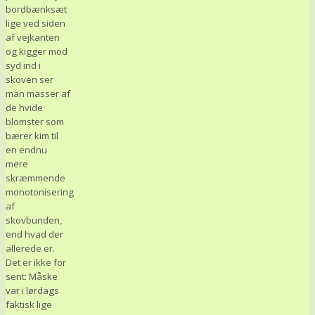
bordbænksæt
lige ved siden
af vejkanten
og kigger mod
syd ind i
skoven ser
man masser af
de hvide
blomster som
bærer kim til
en endnu
mere
skræmmende
monotonisering
af
skovbunden,
end hvad der
allerede er.
Det er ikke for
sent: Måske
var i lørdags
faktisk lige