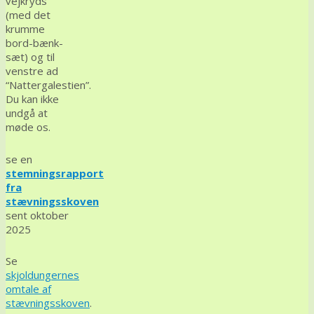
vejkryds
(med det
krumme
bord-bænk-
sæt) og til
venstre ad
“Nattergalestien”.
Du kan ikke
undgå at
møde os.
se en
stemningsrapport
fra
stævningsskoven
sent oktober
2025
Se
skjoldungernes
omtale af
stævningsskoven
.