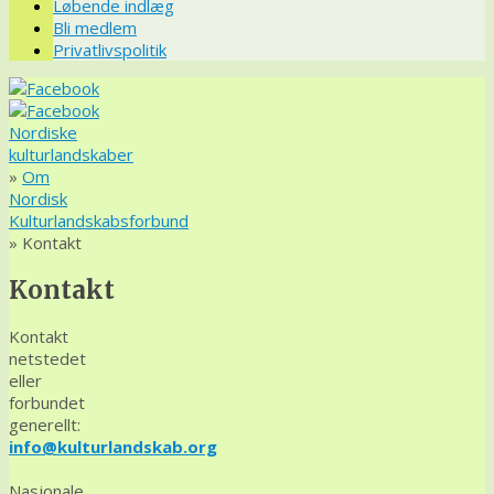
Løbende indlæg
Bli medlem
Privatlivspolitik
Nordiske
kulturlandskaber
»
Om
Nordisk
Kulturlandskabsforbund
» Kontakt
Kontakt
Kontakt
netstedet
eller
forbundet
generellt:
info@kulturlandskab.org
Nasjonale