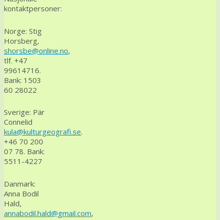
kontaktpersoner:
Norge: Stig
Horsberg,
shorsbe@online.no
,
tlf. +47
99614716.
Bank: 1503
60 28022
Sverige: Pär
Connelid
kula@kulturgeografi.se
.
+46 70 200
07 78. Bank:
5511-4227
Danmark:
Anna Bodil
Hald,
annabodil.hald@gmail.com
,