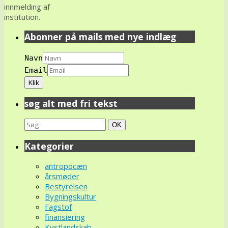
innmelding af
institution.
Abonner på mails med nye indlæg
Navn
Email
søg alt med fri tekst
Search
Søg
OK
for:
Kategorier
antropocæn
årsmøder
Bestyrelsen
Bygningskultur
Fagstof
finansiering
Kystlandskab