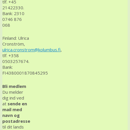
tlf. +45
21422330.
Bank: 2310
0746 876
068
Finland: Ulrica
Cronström,
ulrica.cronstrom@kolumbus.fi
,
tlf. +358
0503257674.
Bank:
FI4380001870845295
Bli medlem
Du melder
dig ind ved
at
sende en
mail med
navn og
postadresse
til dit lands