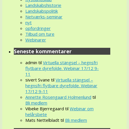
Landskabshistorie
Landskabspolitik
Netværks-seminar
nyt
opfordringer
Tilbud om ture
Webinarer
Seneste kommentarer
admin
til
Virtuella stängsel – hegnsfri
flytbare dyrefolde. Webinar 17/12 9-
11
sivert Svane
til
Virtuella stängsel –
hegnsfri flytbare dyrefolde. Webinar
17/12 9-11
Annette Rosengaard Holmenlund
til
Bli medlem
Vibeke Bjerregaard
til
Webinar om
helårsbete
Mats Nettelbladt
til
Bli medlem