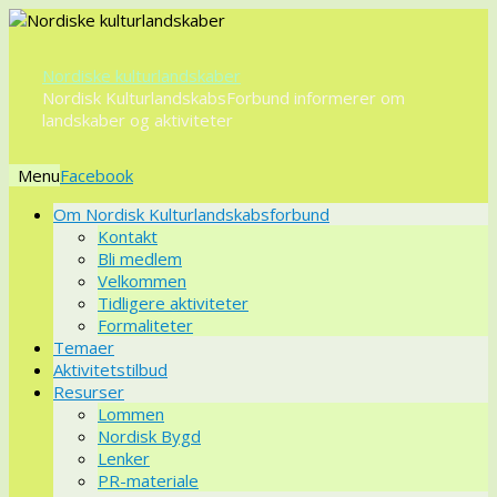
Nordiske kulturlandskaber
Nordisk KulturlandskabsForbund informerer om
landskaber og aktiviteter
Menu
Videre
Om Nordisk Kulturlandskabsforbund
til
Kontakt
indhold
Bli medlem
Velkommen
Tidligere aktiviteter
Formaliteter
Temaer
Aktivitetstilbud
Resurser
Lommen
Nordisk Bygd
Lenker
PR-materiale