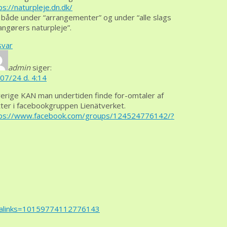
ps://naturpleje.dn.dk/
 både under “arrangementer” og under “alle slags
angørers naturpleje”.
svar
admin
siger:
07/24 d. 4:14
verige KAN man undertiden finde for-omtaler af
tter i facebookgruppen Lienätverket.
ps://www.facebook.com/groups/124524776142/?
rmalinks=10159774112776143