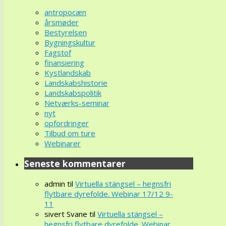
antropocæn
årsmøder
Bestyrelsen
Bygningskultur
Fagstof
finansiering
Kystlandskab
Landskabshistorie
Landskabspolitik
Netværks-seminar
nyt
opfordringer
Tilbud om ture
Webinarer
Seneste kommentarer
admin
til
Virtuella stängsel – hegnsfri
flytbare dyrefolde. Webinar 17/12 9-
11
sivert Svane
til
Virtuella stängsel –
hegnsfri flytbare dyrefolde. Webinar