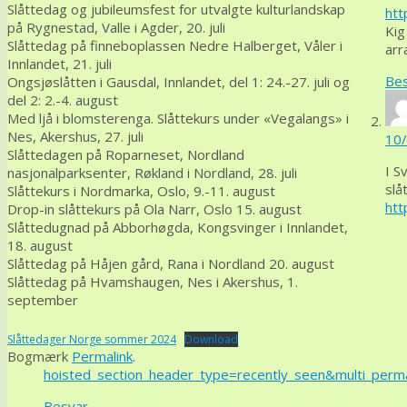
Slåttedag og jubileumsfest for utvalgte kulturlandskap
htt
på Rygnestad, Valle i Agder, 20. juli
Kig
Slåttedag på finneboplassen Nedre Halberget, Våler i
arr
Innlandet, 21. juli
Be
Ongsjøslåtten i Gausdal, Innlandet, del 1: 24.-27. juli og
del 2: 2.-4. august
Med ljå i blomsterenga. Slåttekurs under «Vegalangs» i
Nes, Akershus, 27. juli
10/
Slåttedagen på Roparneset, Nordland
I S
nasjonalparksenter, Røkland i Nordland, 28. juli
slå
Slåttekurs i Nordmarka, Oslo, 9.-11. august
htt
Drop-in slåttekurs på Ola Narr, Oslo 15. august
Slåttedugnad på Abborhøgda, Kongsvinger i Innlandet,
18. august
Slåttedag på Håjen gård, Rana i Nordland 20. august
Slåttedag på Hvamshaugen, Nes i Akershus, 1.
september
Slåttedager Norge sommer 2024
Download
Bogmærk
Permalink
.
hoisted_section_header_type=recently_seen&multi_pe
Besvar