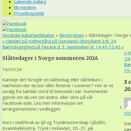
Løbende indlæg
Bli medlem
Privatlivspolitik
Nordiske kulturlandskaber
»
Bestyrelsen
» Slåttedager i Norg
«
Høslæt på Holmegård på Djursland i Østjylland 3/8 ’24
Bæredygtighed på Færøsk d. 3. september kl. 14.45-15.45
»
«
Hø
Slåttedager i Norge sommeren 2024
’24
Bær
10/07/24
15
Kanskje det foregår en slåttedag eller slåttekurs i
3 
nærheten der du bor eller ferierer i sommer? Her er et
20
utvalg fra Saltdal i nord til Setesdal i sør. Kommenter
gjerne om du vet om andre, eller skriv på vår
Facebook-side. Les mer informasjon om
arrangementene i vedlegget.
10/
Kurs i stell/bruk av ljå og Trysilmesterskap i ljåslått,
Dan
Kvannbekksetra, Trysil i Innlandet, 20.-21. juli
vær