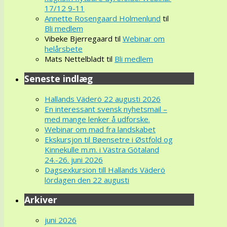
17/12 9-11
Annette Rosengaard Holmenlund
til
Bli medlem
Vibeke Bjerregaard
til
Webinar om
helårsbete
Mats Nettelbladt
til
Bli medlem
Seneste indlæg
Hallands Väderö 22 augusti 2026
En interessant svensk nyhetsmail –
med mange lenker å udforske.
Webinar om mad fra landskabet
Ekskursjon til Bøensetre i Østfold og
Kinnekulle m.m. i Västra Götaland
24.-26. juni 2026
Dagsexkursion till Hallands Väderö
lördagen den 22 augusti
Arkiver
juni 2026