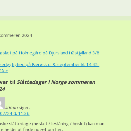
e sommeren 2024
slæt på Holmegård på Djursland i Østjylland 3/8
edygtighed på Færøsk d. 3. september kl. 14.45-
.45
»
svar til
Slåttedager i Norge sommeren
24
admin
siger:
07/24 d. 11:36
ske slåttedage (høslæt / leslåning / høslet) kan man
e heldig at finde noget om her: