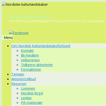
Nordiske kulturlandskaber
Nordisk KulturlandskabsForbund informerer om landskaber o
Menu
Videre
Om Nordisk Kulturlandskabsforbund
til
Kontakt
indhold
Bli medlem
Velkommen
Tidligere aktiviteter
Formaliteter
Temaer
Aktivitetstilbud
Resurser
Lommen
Nordisk Bygd
Lenker
PR-materiale