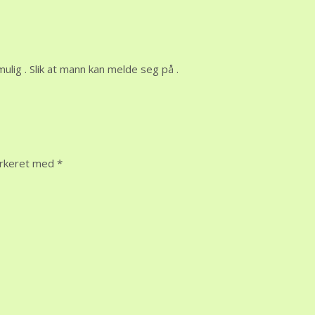
 mulig . Slik at mann kan melde seg på .
arkeret med
*