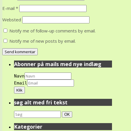
E-mail
*
Websted
Notify me of follow-up comments by email.
Notify me of new posts by email.
Abonner på mails med nye indlæg
Navn
Email
søg alt med fri tekst
Search
Søg
OK
for:
Kategorier