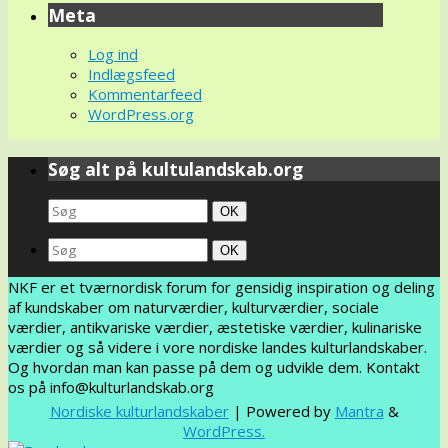
Meta
Log ind
Indlægsfeed
Kommentarfeed
WordPress.org
Søg alt på kultulandskab.org
Search
Søg
OK
for:
Search
Søg
OK
for:
NKF er et tværnordisk forum for gensidig inspiration og deling
af kundskaber om naturværdier, kulturværdier, sociale
værdier, antikvariske værdier, æstetiske værdier, kulinariske
værdier og så videre i vore nordiske landes kulturlandskaber.
Og hvordan man kan passe på dem og udvikle dem. Kontakt
os på info@kulturlandskab.org
Nordiske kulturlandskaber
| Powered by
Mantra
&
WordPress.