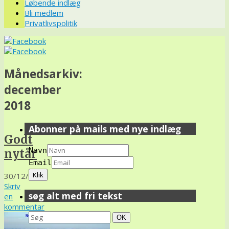
Løbende indlæg
Bli medlem
Privatlivspolitik
Månedsarkiv:
december
2018
Abonner på mails med nye indlæg
Godt
Navn
nytår
Email
30/12/18
Skriv
søg alt med fri tekst
en
kommentar
Search
Søg
OK
for: