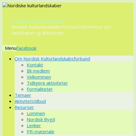
Nordiske kulturlandskaber
Nordisk KulturlandskabsForbund informerer om
landskaber og aktiviteter
Menu
Videre
Om Nordisk Kulturlandskabsforbund
til
Kontakt
indhold
Bli medlem
Velkommen
Tidligere aktiviteter
Formaliteter
Temaer
Aktivitetstilbud
Resurser
Lommen
Nordisk Bygd
Lenker
PR-materiale