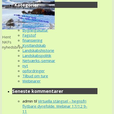
Kategorier
antropocæn
årsmøder
Bestyrelsen
Bygningskultur
Fagstof
Hent
finansiering
NKFs
Kystlandskab
nyhedsbrev
Landskabshistorie
Landskabspolitik
Netværks-seminar
nyt
opfordringer
Tilbud om ture
Webinarer
Seneste kommentarer
admin
til
Virtuella stängsel – hegnsfri
flytbare dyrefolde. Webinar 17/12 9-
11