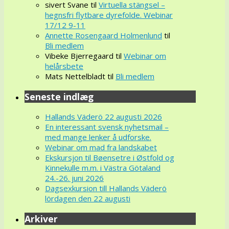
sivert Svane
til
Virtuella stängsel –
hegnsfri flytbare dyrefolde. Webinar
17/12 9-11
Annette Rosengaard Holmenlund
til
Bli medlem
Vibeke Bjerregaard
til
Webinar om
helårsbete
Mats Nettelbladt
til
Bli medlem
Seneste indlæg
Hallands Väderö 22 augusti 2026
En interessant svensk nyhetsmail –
med mange lenker å udforske.
Webinar om mad fra landskabet
Ekskursjon til Bøensetre i Østfold og
Kinnekulle m.m. i Västra Götaland
24.-26. juni 2026
Dagsexkursion till Hallands Väderö
lördagen den 22 augusti
Arkiver