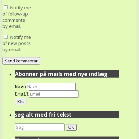
Notify me
of follow-up
comments
by email.
Notify me
of new posts
by email.
Abonner på mails med nye indlæg
Navn
Email
søg alt med fri tekst
Search
Søg
OK
for: