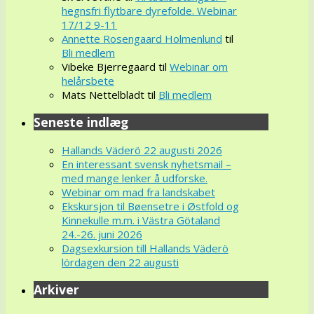
hegnsfri flytbare dyrefolde. Webinar
17/12 9-11
Annette Rosengaard Holmenlund
til
Bli medlem
Vibeke Bjerregaard
til
Webinar om
helårsbete
Mats Nettelbladt
til
Bli medlem
Seneste indlæg
Hallands Väderö 22 augusti 2026
En interessant svensk nyhetsmail –
med mange lenker å udforske.
Webinar om mad fra landskabet
Ekskursjon til Bøensetre i Østfold og
Kinnekulle m.m. i Västra Götaland
24.-26. juni 2026
Dagsexkursion till Hallands Väderö
lördagen den 22 augusti
Arkiver