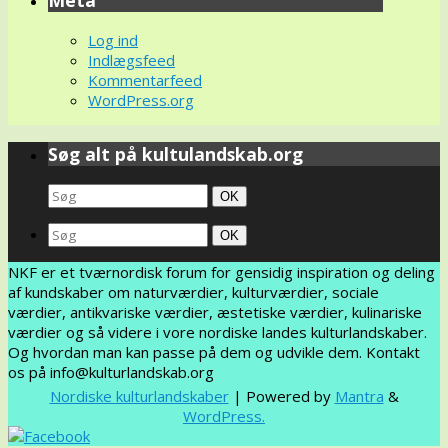
Meta
Log ind
Indlægsfeed
Kommentarfeed
WordPress.org
Søg alt på kultulandskab.org
Search
Søg
OK
for:
Search
Søg
OK
for:
NKF er et tværnordisk forum for gensidig inspiration og deling
af kundskaber om naturværdier, kulturværdier, sociale
værdier, antikvariske værdier, æstetiske værdier, kulinariske
værdier og så videre i vore nordiske landes kulturlandskaber.
Og hvordan man kan passe på dem og udvikle dem. Kontakt
os på info@kulturlandskab.org
Nordiske kulturlandskaber
| Powered by
Mantra
&
WordPress.