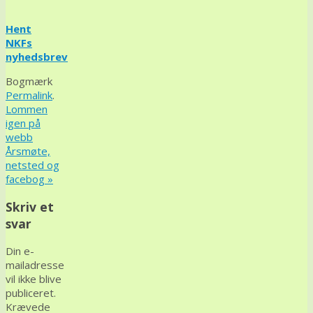
Hent
NKFs
nyhedsbrev
Bogmærk
Permalink
.
Lommen
igen på
webb
Årsmøte,
netsted og
facebog
»
Skriv et
svar
Din e-
mailadresse
vil ikke blive
publiceret.
Krævede