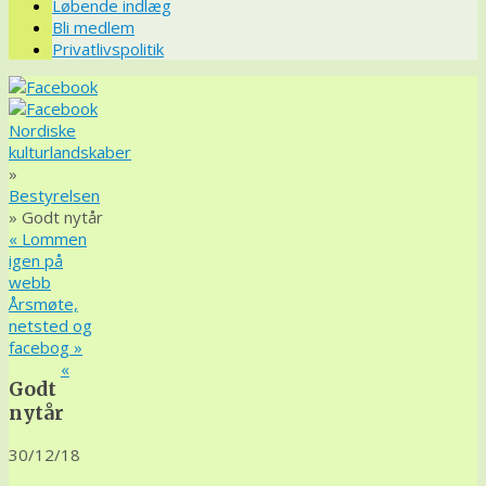
Løbende indlæg
Bli medlem
Privatlivspolitik
Nordiske
kulturlandskaber
»
Bestyrelsen
» Godt nytår
«
Lommen
igen på
webb
Årsmøte,
netsted og
facebog
»
«
Godt
nytår
30/12/18