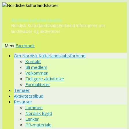
Nordiske kulturlandskaber
Nordisk KulturlandskabsForbund informerer om
landskaber og aktiviteter
Menu
Videre
Om Nordisk Kulturlandskabsforbund
til
Kontakt
indhold
Bli medlem
Velkommen
Tidligere aktiviteter
Formaliteter
Temaer
Aktivitetstilbud
Resurser
Lommen
Nordisk Bygd
Lenker
PR-materiale