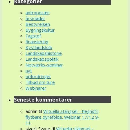
Kategorier
antropocæn
årsmøder
Bestyrelsen
Bygningskultur
Fagstof
finansiering
Kystlandskab
Landskabshistorie
Landskabspolitik
Netværks-seminar
nyt
opfordringer
Tilbud om ture
Webinarer
Seneste kommentarer
admin
til
Virtuella stängsel – hegnsfri
flytbare dyrefolde. Webinar 17/12 9-
11
sivert Svane
til
Virtuella stängsel –