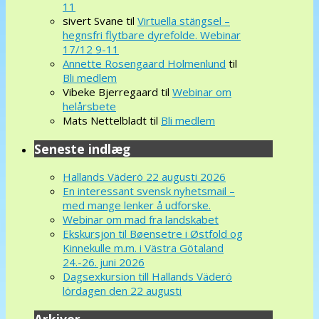
11
sivert Svane
til
Virtuella stängsel –
hegnsfri flytbare dyrefolde. Webinar
17/12 9-11
Annette Rosengaard Holmenlund
til
Bli medlem
Vibeke Bjerregaard
til
Webinar om
helårsbete
Mats Nettelbladt
til
Bli medlem
Seneste indlæg
Hallands Väderö 22 augusti 2026
En interessant svensk nyhetsmail –
med mange lenker å udforske.
Webinar om mad fra landskabet
Ekskursjon til Bøensetre i Østfold og
Kinnekulle m.m. i Västra Götaland
24.-26. juni 2026
Dagsexkursion till Hallands Väderö
lördagen den 22 augusti
Arkiver