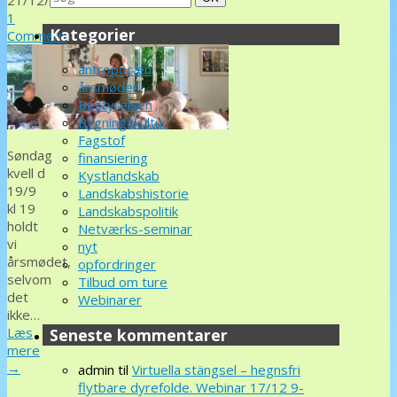
for:
1
Kategorier
Comment
antropocæn
årsmøder
Bestyrelsen
Bygningskultur
Fagstof
Søndag
finansiering
kvell d
Kystlandskab
19/9
Landskabshistorie
kl 19
Landskabspolitik
holdt
Netværks-seminar
vi
nyt
årsmødet,
opfordringer
selvom
Tilbud om ture
det
Webinarer
ikke…
Læs
Seneste kommentarer
mere
→
admin
til
Virtuella stängsel – hegnsfri
flytbare dyrefolde. Webinar 17/12 9-