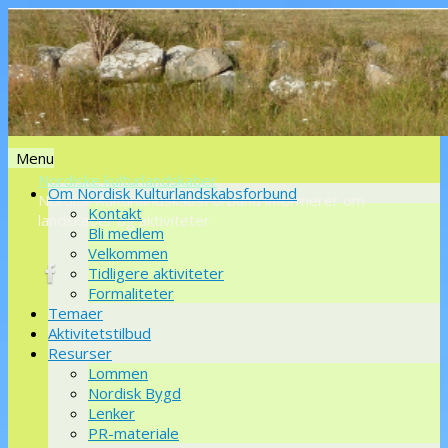
Menu
Nordiske kulturlandskaber
Videre
Om Nordisk Kulturlandskabsforbund
Nordisk KulturlandskabsForbund informerer om
til
Kontakt
landskaber og aktiviteter
indhold
Bli medlem
Velkommen
Tidligere aktiviteter
Formaliteter
Temaer
Aktivitetstilbud
Resurser
Lommen
Nordisk Bygd
Lenker
PR-materiale