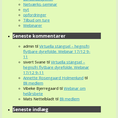
Netværks-seminar
nyt
opfordringer
Tilbud om ture
Webinarer
Seneste kommentarer
admin
til
Virtuella stängsel – hegnsfri
flytbare dyrefolde. Webinar 17/12 9-
11
sivert Svane
til
Virtuella stängsel –
hegnsfri flytbare dyrefolde. Webinar
17/12 9-11
Annette Rosengaard Holmenlund
til
Bli medlem
Vibeke Bjerregaard
til
Webinar om
helårsbete
Mats Nettelbladt
til
Bli medlem
Seneste indlæg