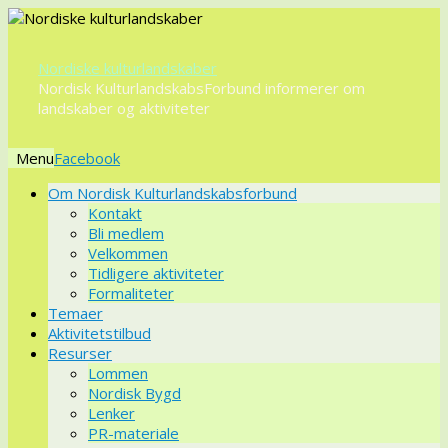
Nordiske kulturlandskaber
Nordisk KulturlandskabsForbund informerer om
landskaber og aktiviteter
Menu
Videre
Om Nordisk Kulturlandskabsforbund
til
Kontakt
indhold
Bli medlem
Velkommen
Tidligere aktiviteter
Formaliteter
Temaer
Aktivitetstilbud
Resurser
Lommen
Nordisk Bygd
Lenker
PR-materiale