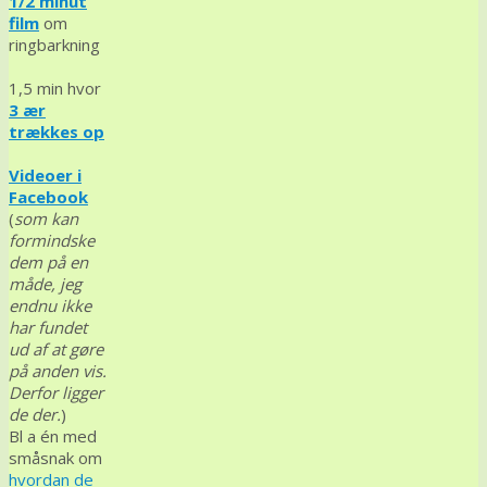
1/2 minut
film
om
ringbarkning
1,5 min hvor
3 ær
trækkes op
Videoer i
Facebook
(
som kan
formindske
dem på en
måde, jeg
endnu ikke
har fundet
ud af at gøre
på anden vis.
Derfor ligger
de der.
)
Bl a én med
småsnak om
hvordan de