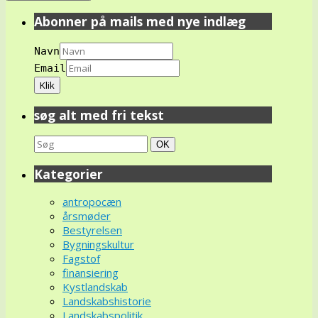
Abonner på mails med nye indlæg
Navn
Email
søg alt med fri tekst
Search
Søg
OK
for:
Kategorier
antropocæn
årsmøder
Bestyrelsen
Bygningskultur
Fagstof
finansiering
Kystlandskab
Landskabshistorie
Landskabspolitik