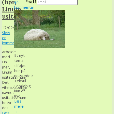
(hør,
en
Email
kommentar
Linum
usitatissimum)
17/02/25
Skriv
en
kommentar
Arbeide
Et nyt
med
tema
Lin
tilføjet
(hør,
her på
Linum
netstedet:
usitatissimum)
Tekstil
Det
Foreløbig
vitenskapelige
kun ét
navnet
link,…
usitatissimum
Læs
betyr
mere
det…
→
Læs