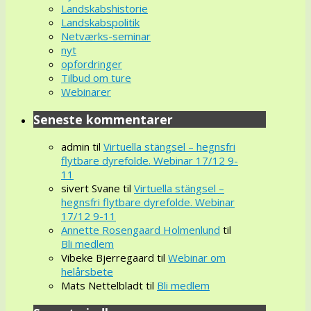
Landskabshistorie
Landskabspolitik
Netværks-seminar
nyt
opfordringer
Tilbud om ture
Webinarer
Seneste kommentarer
admin
til
Virtuella stängsel – hegnsfri
flytbare dyrefolde. Webinar 17/12 9-
11
sivert Svane
til
Virtuella stängsel –
hegnsfri flytbare dyrefolde. Webinar
17/12 9-11
Annette Rosengaard Holmenlund
til
Bli medlem
Vibeke Bjerregaard
til
Webinar om
helårsbete
Mats Nettelbladt
til
Bli medlem