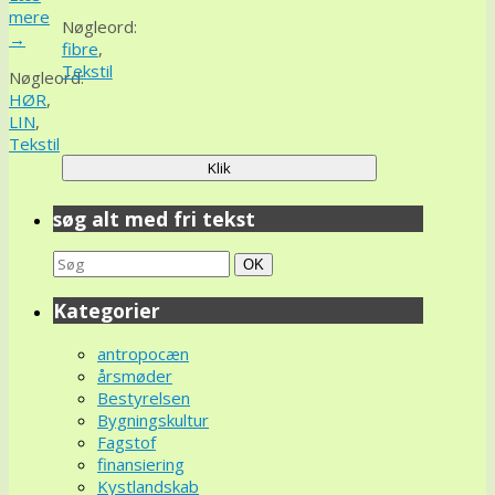
mere
Nøgleord:
→
fibre
,
Tekstil
Nøgleord:
HØR
,
LIN
,
Tekstil
søg alt med fri tekst
Search
Søg
OK
for:
Kategorier
antropocæn
årsmøder
Bestyrelsen
Bygningskultur
Fagstof
finansiering
Kystlandskab