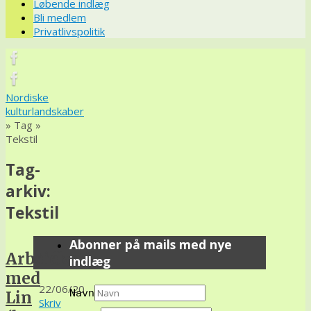
Løbende indlæg
Bli medlem
Privatlivspolitik
Nordiske
kulturlandskaber
» Tag »
Tekstil
Tag-
arkiv:
Tekstil
Abonner på mails med nye
Arbeide
Tekstil
indlæg
med
22/06/20
Navn
Lin
Skriv