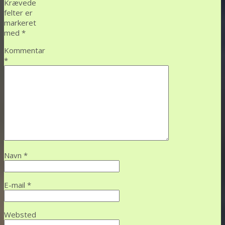
Krævede
felter er
markeret
med
*
Kommentar
*
Navn
*
E-mail
*
Websted