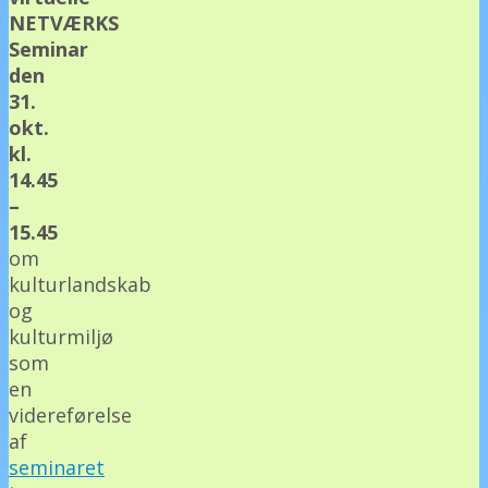
NETVÆRKS
Seminar
den
31.
okt.
kl.
14.45
–
15.45
om
kulturlandskab
og
kulturmiljø
som
en
videreførelse
af
seminaret