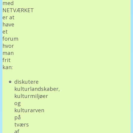
med
NETVÆRKET
er at
have
et
forum
hvor
man
frit
kan:
diskutere
kulturlandskaber,
kulturmiljøer
og
kulturarven
på
tværs
af