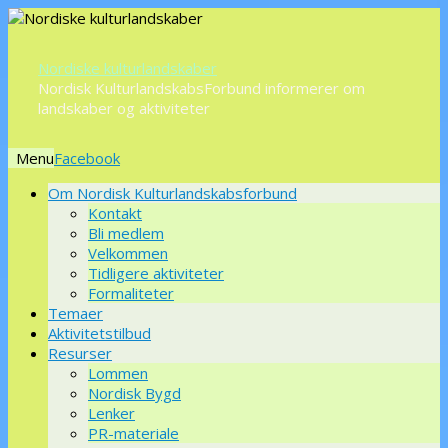
Nordiske kulturlandskaber
Nordisk KulturlandskabsForbund informerer om
landskaber og aktiviteter
Menu
Videre
Om Nordisk Kulturlandskabsforbund
til
Kontakt
indhold
Bli medlem
Velkommen
Tidligere aktiviteter
Formaliteter
Temaer
Aktivitetstilbud
Resurser
Lommen
Nordisk Bygd
Lenker
PR-materiale