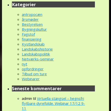
Kategorier
antropocæn
årsmøder
Bestyrelsen
Bygningskultur
Fagstof
finansiering
Kystlandskab
Landskabshistorie
Landskabspolitik
Netværks-seminar
nyt
opfordringer
Tilbud om ture
Webinarer
Seneste kommentarer
admin
til
Virtuella stängsel – hegnsfri
flytbare dyrefolde. Webinar 17/12 9-
11