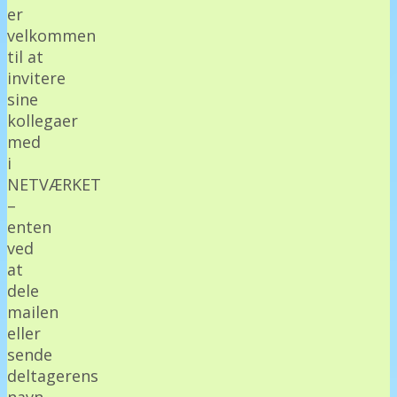
er
velkommen
til at
invitere
sine
kollegaer
med
i
NETVÆRKET
–
enten
ved
at
dele
mailen
eller
sende
deltagerens