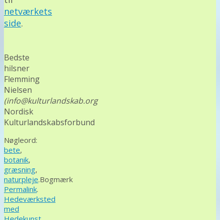
netværkets
side
.
Bedste
hilsner
Flemming
Nielsen
(info@kulturlandskab.org
Nordisk
Kulturlandskabsforbund
Nøgleord:
bete
,
botanik
,
græsning
,
naturpleje
.
Bogmærk
Permalink
.
Hedeværksted
med
Hedekunst