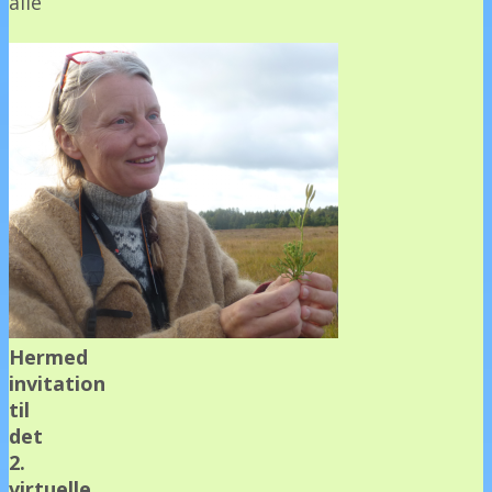
alle
Hermed
invitation
til
det
2.
virtuelle