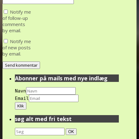
Notify me
of follow-up
comments
by email.
Notify me
of new posts
by email.
Abonner på mails med nye indlæg
Navn
Email
søg alt med fri tekst
Search
Søg
OK
for: