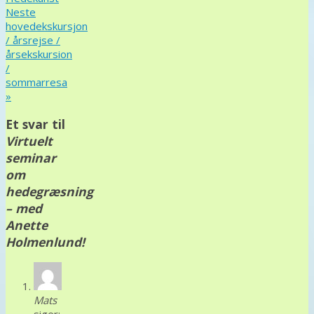
Neste
hovedekskursjon
/ årsrejse /
årsekskursion
/
sommarresa
»
Et svar til
Virtuelt
seminar
om
hedegræsning
– med
Anette
Holmenlund!
Mats