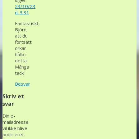
siger:
23/10/23
d. 3:31
Fantastiskt,
Björn,
att du
fortsatt
orkar
hålla i
detta!
Många
tack!
Besvar
Skriv et
svar
Din e-
mailadresse
vil ikke blive
publiceret.