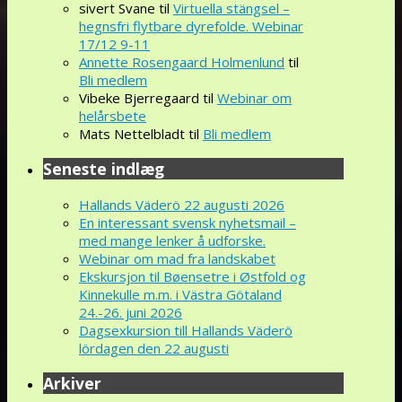
sivert Svane
til
Virtuella stängsel –
hegnsfri flytbare dyrefolde. Webinar
17/12 9-11
Annette Rosengaard Holmenlund
til
Bli medlem
Vibeke Bjerregaard
til
Webinar om
helårsbete
Mats Nettelbladt
til
Bli medlem
Seneste indlæg
Hallands Väderö 22 augusti 2026
En interessant svensk nyhetsmail –
med mange lenker å udforske.
Webinar om mad fra landskabet
Ekskursjon til Bøensetre i Østfold og
Kinnekulle m.m. i Västra Götaland
24.-26. juni 2026
Dagsexkursion till Hallands Väderö
lördagen den 22 augusti
Arkiver