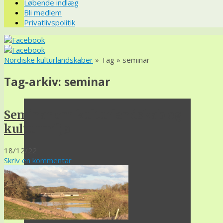
Løbende indlæg
Bli medlem
Privatlivspolitik
Nordiske kulturlandskaber
» Tag » seminar
Tag-arkiv:
seminar
Seminar om kulturlandskab og
kulturmiljø
18/12/22
Skriv en kommentar