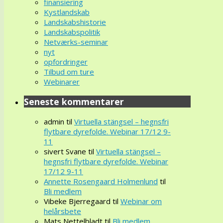
finansiering
Kystlandskab
Landskabshistorie
Landskabspolitik
Netværks-seminar
nyt
opfordringer
Tilbud om ture
Webinarer
Seneste kommentarer
admin
til
Virtuella stängsel – hegnsfri
flytbare dyrefolde. Webinar 17/12 9-
11
sivert Svane
til
Virtuella stängsel –
hegnsfri flytbare dyrefolde. Webinar
17/12 9-11
Annette Rosengaard Holmenlund
til
Bli medlem
Vibeke Bjerregaard
til
Webinar om
helårsbete
Mats Nettelbladt
til
Bli medlem