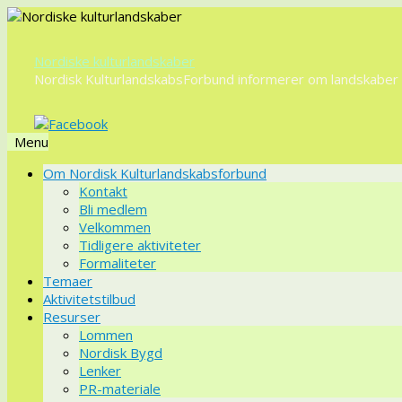
Nordiske kulturlandskaber
Nordisk KulturlandskabsForbund informerer om landskaber o
Menu
Videre
Om Nordisk Kulturlandskabsforbund
til
Kontakt
indhold
Bli medlem
Velkommen
Tidligere aktiviteter
Formaliteter
Temaer
Aktivitetstilbud
Resurser
Lommen
Nordisk Bygd
Lenker
PR-materiale