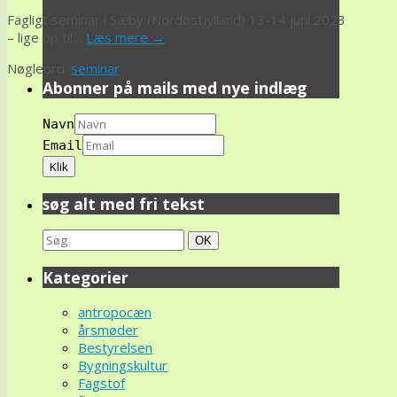
Fagligt seminar i Sæby (Nordøstjylland) 13-14 juni 2023
– lige op til…
Læs mere
→
Nøgleord:
seminar
Abonner på mails med nye indlæg
Navn
Email
søg alt med fri tekst
Search
Søg
OK
for:
Kategorier
antropocæn
årsmøder
Bestyrelsen
Bygningskultur
Fagstof