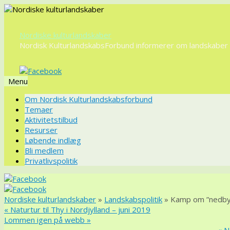
Nordiske kulturlandskaber
Nordisk KulturlandskabsForbund informerer om landskaber o
Menu
Videre
Om Nordisk Kulturlandskabsforbund
til
Temaer
indhold
Aktivitetstilbud
Resurser
Løbende indlæg
Bli medlem
Privatlivspolitik
Nordiske kulturlandskaber
»
Landskabspolitik
» Kamp om ”nedbyg
«
Naturtur til Thy i Nordjylland – juni 2019
Lommen igen på webb
»