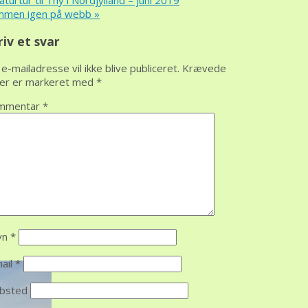
turtur til Thy i Nordjylland – juni 2019
mmen igen på webb
»
riv et svar
 e-mailadresse vil ikke blive publiceret.
Krævede
ter er markeret med
*
mmentar
*
vn
*
ail
*
bsted