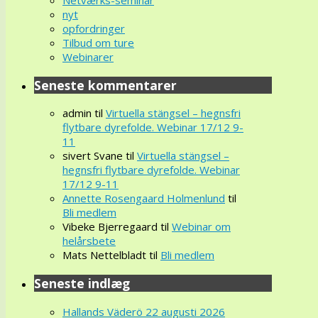
Netværks-seminar
nyt
opfordringer
Tilbud om ture
Webinarer
Seneste kommentarer
admin
til
Virtuella stängsel – hegnsfri
flytbare dyrefolde. Webinar 17/12 9-
11
sivert Svane
til
Virtuella stängsel –
hegnsfri flytbare dyrefolde. Webinar
17/12 9-11
Annette Rosengaard Holmenlund
til
Bli medlem
Vibeke Bjerregaard
til
Webinar om
helårsbete
Mats Nettelbladt
til
Bli medlem
Seneste indlæg
Hallands Väderö 22 augusti 2026