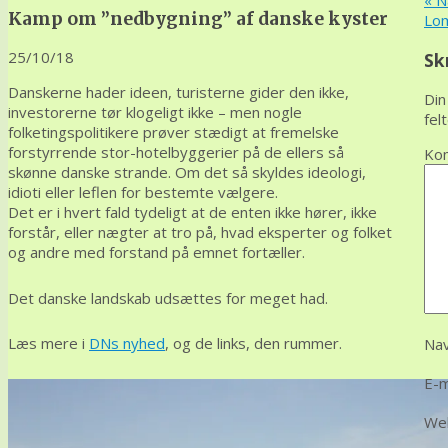
«
Na
Kamp om ”nedbygning” af danske kyster
Lo
25/10/18
Sk
Danskerne hader ideen, turisterne gider den ikke,
Din
investorerne tør klogeligt ikke – men nogle
fel
folketingspolitikere prøver stædigt at fremelske
forstyrrende stor-hotelbyggerier på de ellers så
Ko
skønne danske strande. Om det så skyldes ideologi,
idioti eller leflen for bestemte vælgere.
Det er i hvert fald tydeligt at de enten ikke hører, ikke
forstår, eller nægter at tro på, hvad eksperter og folket
og andre med forstand på emnet fortæller.
Det danske landskab udsættes for meget had.
Læs mere i
DNs nyhed
, og de links, den rummer.
Na
E-m
We