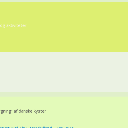
g aktiviteter
ning” af danske kyster