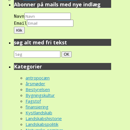
Abonner på mails med nye indlæg
Navn
Email
søg alt med fri tekst
Search
Søg
OK
for:
Kategorier
antropocæn
årsmøder
Bestyrelsen
Bygningskultur
Fagstof
finansiering
Kystlandskab
Landskabshistorie
Landskabspolitik