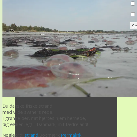
Du danske friske strand
med vilde svaners rede,
I grønne øer, mit hjertes hjem hernede,
dig elsker jeg! – Danmark, mit fædreland!
Nøgleord:
strand
.
Bogmærk
Permalink
.