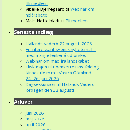
Bli medlem
Vibeke Bjerregaard
til
Webinar om
helårsbete
Mats Nettelbladt
til
Bli medlem
Seneste indlæg
Hallands Väderö 22 augusti 2026
En interessant svensk nyhetsmail –
med mange lenker å udforske.
Webinar om mad fra landskabet
Ekskursjon til Bøensetre i Østfold og
Kinnekulle m.m. i Västra Götaland
24.-26. juni 2026
Dagsexkursion till Hallands Väderö
lördagen den 22 augusti
Arkiver
juni 2026
maj 2026
april 2026