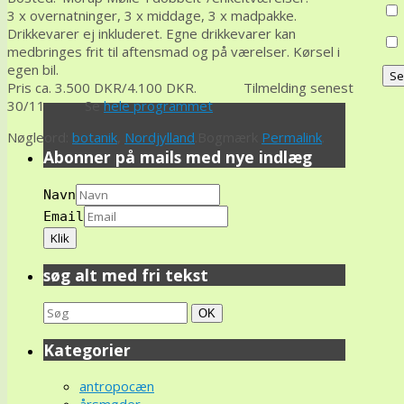
3 x overnatninger, 3 x middage, 3 x madpakke.
Drikkevarer ej inkluderet. Egne drikkevarer kan
medbringes frit til aftensmad og på værelser. Kørsel i
egen bil.
Pris ca. 3.500 DKR/4.100 DKR. Tilmelding senest
30/11 Se
hele programmet
Nøgleord:
botanik
,
Nordjylland
.
Bogmærk
Permalink
.
Abonner på mails med nye indlæg
Navn
Email
søg alt med fri tekst
Search
Søg
OK
for:
Kategorier
antropocæn
årsmøder