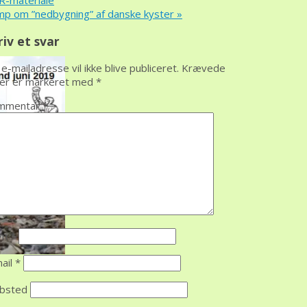
-materiale
p om ”nedbygning” af danske kyster
»
riv et svar
 e-mailadresse vil ikke blive publiceret.
Krævede
ter er markeret med
*
mmentar
*
vn
*
ail
*
bsted