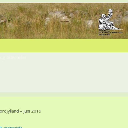
g aktiviteter
Nordjylland – juni 2019