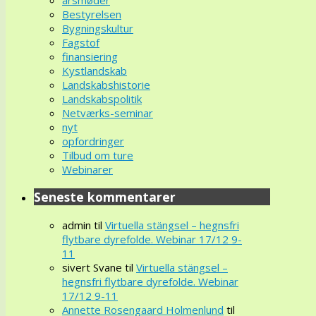
Bestyrelsen
Bygningskultur
Fagstof
finansiering
Kystlandskab
Landskabshistorie
Landskabspolitik
Netværks-seminar
nyt
opfordringer
Tilbud om ture
Webinarer
Seneste kommentarer
admin
til
Virtuella stängsel – hegnsfri
flytbare dyrefolde. Webinar 17/12 9-
11
sivert Svane
til
Virtuella stängsel –
hegnsfri flytbare dyrefolde. Webinar
17/12 9-11
Annette Rosengaard Holmenlund
til