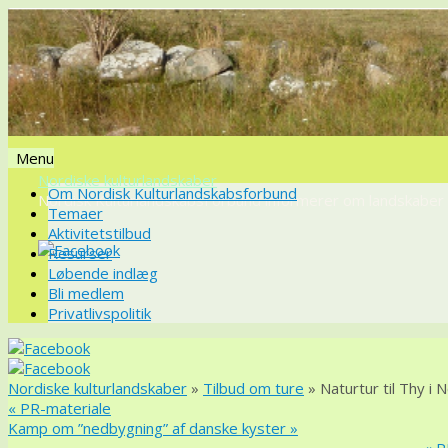
Menu
Nordiske kulturlandskaber
Videre
Om Nordisk Kulturlandskabsforbund
Nordisk KulturlandskabsForbund informerer om landskaber o
til
Temaer
indhold
Aktivitetstilbud
Resurser
Løbende indlæg
Bli medlem
Privatlivspolitik
Nordiske kulturlandskaber
»
Tilbud om ture
» Naturtur til Thy i 
«
PR-materiale
Kamp om ”nedbygning” af danske kyster
»