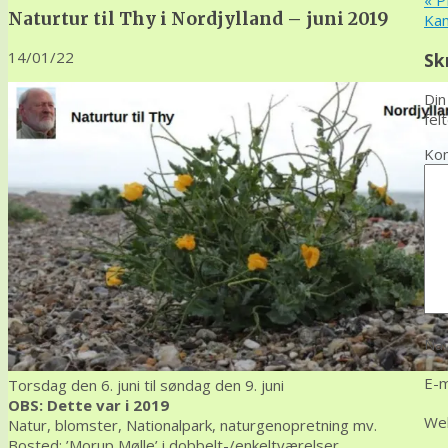
«
PR
Naturtur til Thy i Nordjylland – juni 2019
Kam
14/01/22
Sk
Din
fel
Ko
Na
E-m
Torsdag den 6. juni til søndag den 9. juni
OBS: Dette var i 2019
We
Natur, blomster, Nationalpark, naturgenopretning mv.
Bosted
: ’Morup Mølle’ i dobbelt-/enkeltværelser.