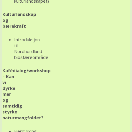
kulturlandskapet)
Kulturlandskap
og
bærekraft
Introduksjon
til
Nordhordland
biosfæreområde
Kafèdialog/workshop
– Kan
vi
dyrke
mer
og
samtidig
styrke
naturmangfoldet?
Flerdyrking