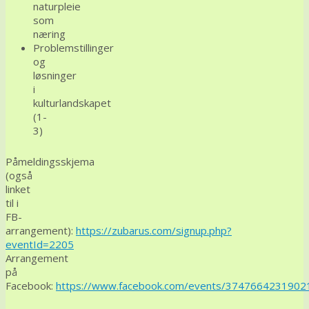
naturpleie
som
næring
Problemstillinger
og
løsninger
i
kulturlandskapet
(1-
3)
Påmeldingsskjema
(også
linket
til i
FB-
arrangement):
https://zubarus.com/signup.php?
eventId=2205
Arrangement
på
Facebook:
https://www.facebook.com/events/3747664231902