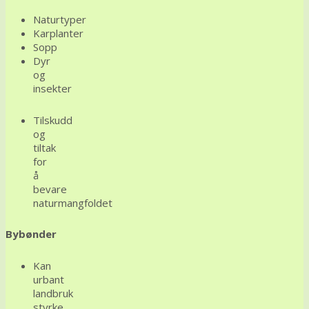
Naturtyper
Karplanter
Sopp
Dyr
og
insekter
Tilskudd
og
tiltak
for
å
bevare
naturmangfoldet
Bybønder
Kan
urbant
landbruk
styrke