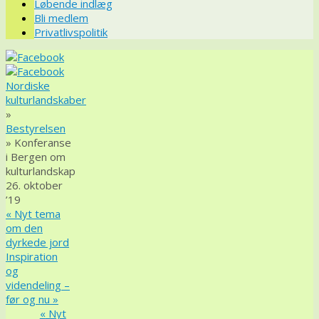
Løbende indlæg
Bli medlem
Privatlivspolitik
Nordiske
kulturlandskaber
»
Bestyrelsen
» Konferanse
i Bergen om
kulturlandskap
26. oktober
’19
«
Nyt tema
om den
dyrkede jord
Inspiration
og
videndeling –
før og nu
»
«
Nyt