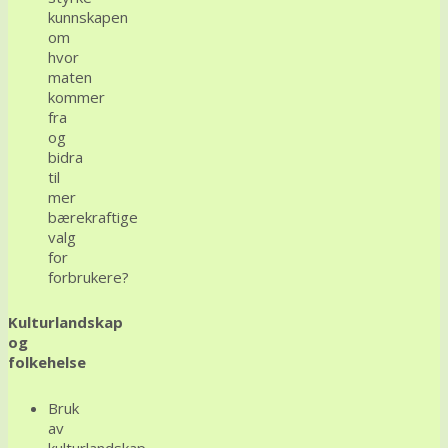
kunnskapen
om
hvor
maten
kommer
fra
og
bidra
til
mer
bærekraftige
valg
for
forbrukere?
Kulturlandskap
og
folkehelse
Bruk
av
kulturlandskap