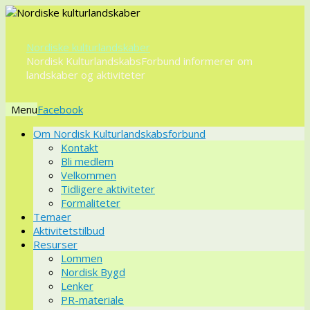
Nordiske kulturlandskaber
Nordisk KulturlandskabsForbund informerer om
landskaber og aktiviteter
Menu
Videre
Om Nordisk Kulturlandskabsforbund
til
Kontakt
indhold
Bli medlem
Velkommen
Tidligere aktiviteter
Formaliteter
Temaer
Aktivitetstilbud
Resurser
Lommen
Nordisk Bygd
Lenker
PR-materiale