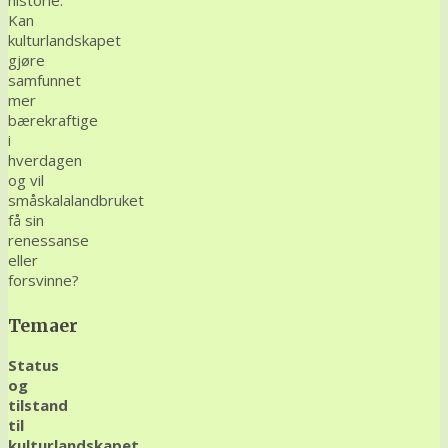
Kan
kulturlandskapet
gjøre
samfunnet
mer
bærekraftige
i
hverdagen
og vil
småskalalandbruket
få sin
renessanse
eller
forsvinne?
Temaer
Status
og
tilstand
til
kulturlandskapet