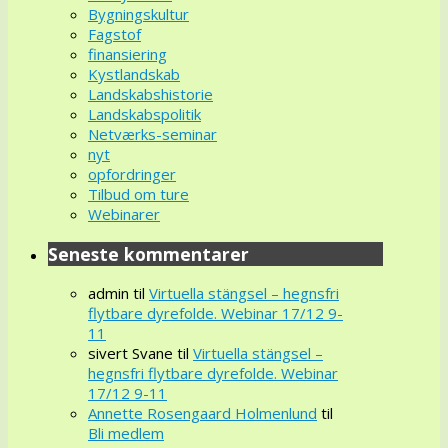
Bygningskultur
Fagstof
finansiering
Kystlandskab
Landskabshistorie
Landskabspolitik
Netværks-seminar
nyt
opfordringer
Tilbud om ture
Webinarer
Seneste kommentarer
admin
til
Virtuella stängsel – hegnsfri
flytbare dyrefolde. Webinar 17/12 9-
11
sivert Svane
til
Virtuella stängsel –
hegnsfri flytbare dyrefolde. Webinar
17/12 9-11
Annette Rosengaard Holmenlund
til
Bli medlem