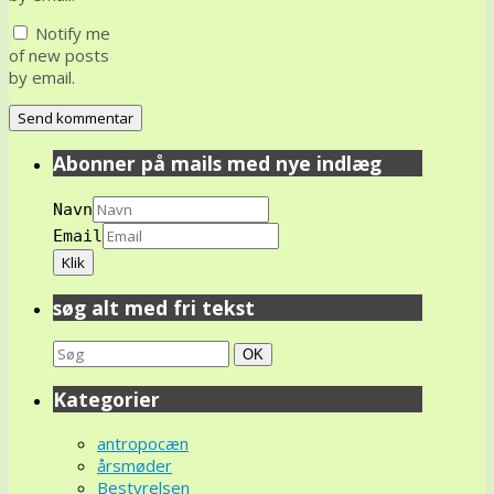
Notify me
of new posts
by email.
Abonner på mails med nye indlæg
Navn
Email
søg alt med fri tekst
Search
Søg
OK
for:
Kategorier
antropocæn
årsmøder
Bestyrelsen