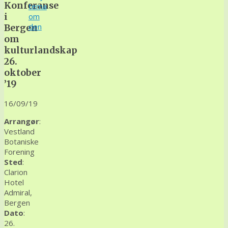
Konferanse
tema
i
om
den
Bergen
om
kulturlandskap
26.
oktober
’19
16/09/19
Arrangør
:
Vestland
Botaniske
Forening
Sted
:
Clarion
Hotel
Admiral,
Bergen
Dato
:
26.