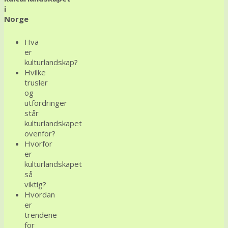
i
Norge
Hva
er
kulturlandskap?
Hvilke
trusler
og
utfordringer
står
kulturlandskapet
ovenfor?
Hvorfor
er
kulturlandskapet
så
viktig?
Hvordan
er
trendene
for