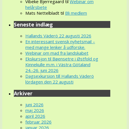
Vibeke Bjerregaard
til
Webinar om
helårsbete
Mats Nettelbladt
til
Bli medlem
Seneste indlæg
Hallands Väderö 22 augusti 2026
En interessant svensk nyhetsmail –
med mange lenker å udforske.
Webinar om mad fra landskabet
Ekskursjon til Bøensetre i Østfold og
Kinnekulle m.m. i Västra Götaland
24.-26. juni 2026
Dagsexkursion till Hallands Väderö
lördagen den 22 augusti
Arkiver
juni 2026
maj 2026
april 2026
februar 2026
januar 2026