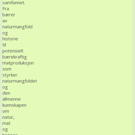
samfunnet.
Fra
bærer
av
naturmangfold
og
historie
til
potensielt
bærekraftig
matproduksjon
som
styrker
naturmangfoldet
og
den
allmenne
kunnskapen
om
natur,
mat
og
historie.