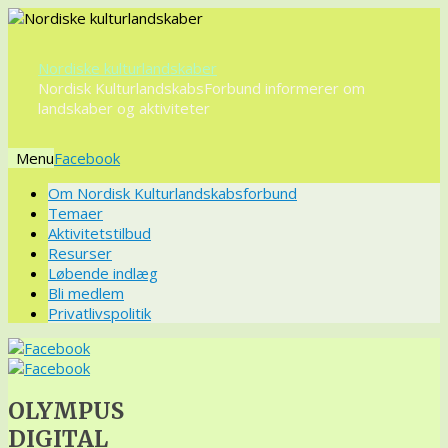
Nordiske kulturlandskaber
Nordisk KulturlandskabsForbund informerer om
landskaber og aktiviteter
Menu
Videre
Om Nordisk Kulturlandskabsforbund
til
Temaer
indhold
Aktivitetstilbud
Resurser
Løbende indlæg
Bli medlem
Privatlivspolitik
OLYMPUS
DIGITAL