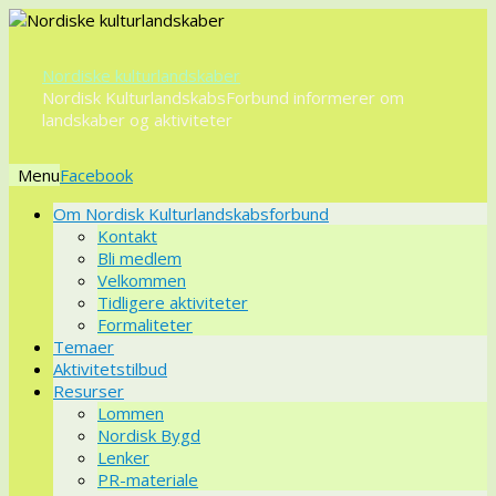
Nordiske kulturlandskaber
Nordisk KulturlandskabsForbund informerer om
landskaber og aktiviteter
Menu
Videre
Om Nordisk Kulturlandskabsforbund
til
Kontakt
indhold
Bli medlem
Velkommen
Tidligere aktiviteter
Formaliteter
Temaer
Aktivitetstilbud
Resurser
Lommen
Nordisk Bygd
Lenker
PR-materiale