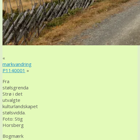
«
markvandring
P1140001
»
Fra
stølsgrenda
Strø i det
utvalgte
kulturlandskapet
stølsvidda.
Foto: Stig
Horsberg
Bogmærk