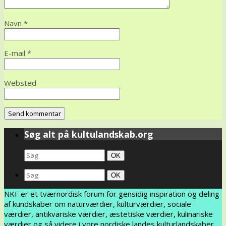
Navn
*
E-mail
*
Websted
Søg alt på kultulandskab.org
Search
Søg
OK
for:
Search
Søg
OK
for:
NKF er et tværnordisk forum for gensidig inspiration og deling
af kundskaber om naturværdier, kulturværdier, sociale
værdier, antikvariske værdier, æstetiske værdier, kulinariske
værdier og så videre i vore nordiske landes kulturlandskaber.