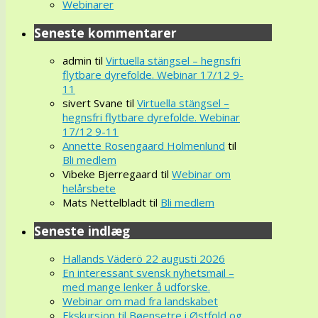
Webinarer
Seneste kommentarer
admin
til
Virtuella stängsel – hegnsfri
flytbare dyrefolde. Webinar 17/12 9-
11
sivert Svane
til
Virtuella stängsel –
hegnsfri flytbare dyrefolde. Webinar
17/12 9-11
Annette Rosengaard Holmenlund
til
Bli medlem
Vibeke Bjerregaard
til
Webinar om
helårsbete
Mats Nettelbladt
til
Bli medlem
Seneste indlæg
Hallands Väderö 22 augusti 2026
En interessant svensk nyhetsmail –
med mange lenker å udforske.
Webinar om mad fra landskabet
Ekskursjon til Bøensetre i Østfold og