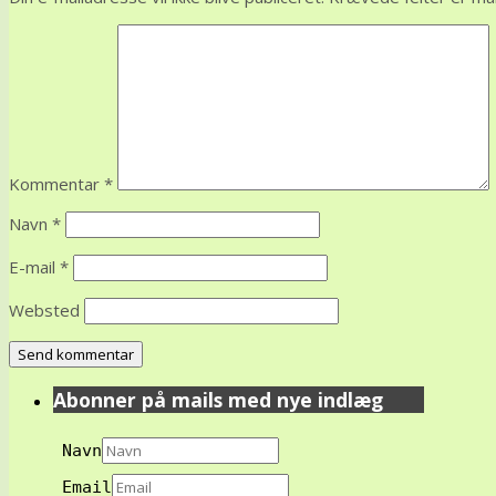
Kommentar
*
Navn
*
E-mail
*
Websted
Abonner på mails med nye indlæg
Navn
Email