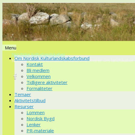
Menu
Nordiske kulturlandskaber
Videre
Om Nordisk Kulturlandskabsforbund
Nordisk KulturlandskabsForbund informerer om landskaber o
til
Kontakt
indhold
Bli medlem
Velkommen
Tidligere aktiviteter
Formaliteter
Temaer
Aktivitetstilbud
Resurser
Lommen
Nordisk Bygd
Lenker
PR-materiale