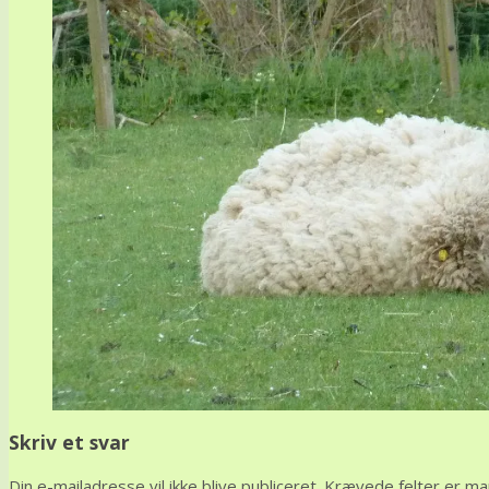
Skriv et svar
Din e-mailadresse vil ikke blive publiceret.
Krævede felter er m