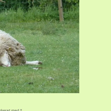
arkeret med
*