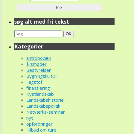
søg alt med fri tekst
Search
Søg
OK
for:
Kategorier
antropocæn
årsmøder
Bestyrelsen
Bygningskultur
Fagstof
finansiering
Kystlandskab
Landskabshistorie
Landskabspolitik
Netværks-seminar
nyt
opfordringer
Tilbud om ture