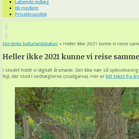
Løbende indlæg
Bli medlem
Privatlivspolitik
Nordiske kulturlandskaber
» Heller ikke 2021 kunne vi reise sa
Heller ikke 2021 kunne vi reise samm
I stedet holdt vi digitalt årsmøde. Slet ikke nær så oplevelsesri
fejl, der stod i vedtægterne (stadgarna). Her er
lidt tekst fra 