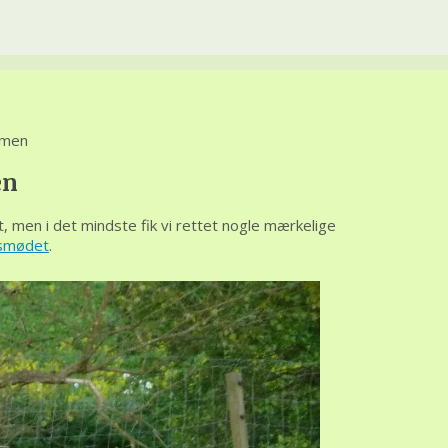
mmen
en
gt, men i det mindste fik vi rettet nogle mærkelige
årsmødet
.