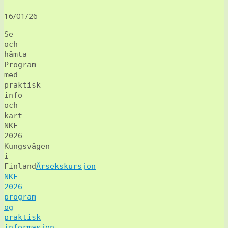
16/01/26
Se
och
hämta
Program
med
praktisk
info
och
kart
NKF
2026
Kungsvägen
i
Finland
Årsekskursjon
NKF
2026
program
og
praktisk
informasjon