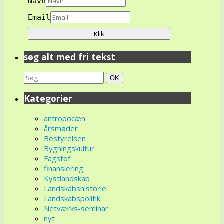
Navn
Email
søg alt med fri tekst
Search
Søg
OK
for:
Kategorier
antropocæn
årsmøder
Bestyrelsen
Bygningskultur
Fagstof
finansiering
Kystlandskab
Landskabshistorie
Landskabspolitik
Netværks-seminar
nyt