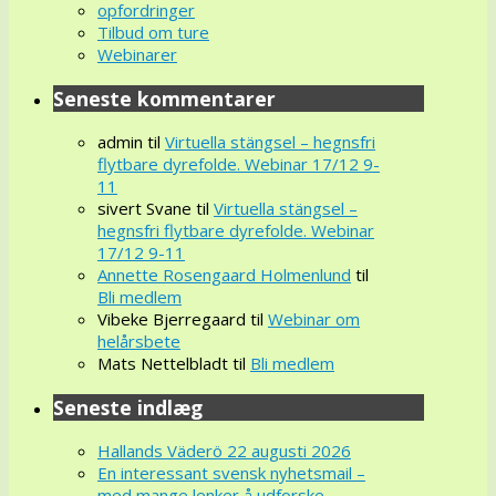
opfordringer
Tilbud om ture
Webinarer
Seneste kommentarer
admin
til
Virtuella stängsel – hegnsfri
flytbare dyrefolde. Webinar 17/12 9-
11
sivert Svane
til
Virtuella stängsel –
hegnsfri flytbare dyrefolde. Webinar
17/12 9-11
Annette Rosengaard Holmenlund
til
Bli medlem
Vibeke Bjerregaard
til
Webinar om
helårsbete
Mats Nettelbladt
til
Bli medlem
Seneste indlæg
Hallands Väderö 22 augusti 2026
En interessant svensk nyhetsmail –
med mange lenker å udforske.