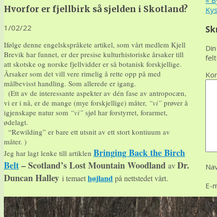
«
By
Hvorfor er fjellbirk så sjelden i Skotland?
Kys
1/02/22
Sk
Ifølge denne engelskspråkete artikel, som vårt medlem Kjell
Din
Brevik har funnet, er der presise kulturhistoriske årsaker till
fel
att skotske og norske fjellvidder er så botanisk forskjellige.
Årsaker som det vill vere rimelig å rette opp på med
Ko
målbevisst handling. Som allerede er igang.
(Ett av de interessante aspekter av dén fase av antropocæn,
vi er i nå, er de mange (mye forskjellige) måter,
“vi”
prøver å
igjenskape natur som
“vi”
sjøl har forstyrret, forarmet,
ødelagt.
“Rewilding” er bare ett utsnit av ett stort kontiuum av
måter. )
Bringing Back the Birch
Jeg har lagt lenke till artiklen
Belt
– Scotland’s Lost Mountain Woodland
Dr.
av
Na
Duncan Halley
højland
i temaet
på nettstedet vårt.
E-m
We