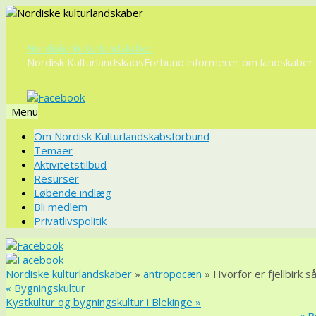
Nordiske kulturlandskaber
Nordisk KulturlandskabsForbund informerer om landskaber o
Menu
Videre
Om Nordisk Kulturlandskabsforbund
til
Temaer
indhold
Aktivitetstilbud
Resurser
Løbende indlæg
Bli medlem
Privatlivspolitik
Nordiske kulturlandskaber
»
antropocæn
» Hvorfor er fjellbirk s
«
Bygningskultur
Kystkultur og bygningskultur i Blekinge
»