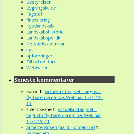
Bestyrelsen
Bygningskultur
Fagstof
finansiering
Kystlandskab
Landskabshistorie
Landskabspolitik
Netværks-seminar
nyt
opfordringer
Tilbud om ture
Webinarer
Seneste kommentarer
admin
til
Virtuella stängsel – hegnsfri
flytbare dyrefolde. Webinar 17/12 9-
11
sivert Svane
til
Virtuella stängsel –
hegnsfri flytbare dyrefolde. Webinar
17/12 9-11
Annette Rosengaard Holmenlund
til
Bli medlem