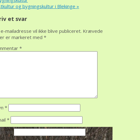
gningskultur
tkultur og bygningskultur i Blekinge
»
riv et svar
 e-mailadresse vil ikke blive publiceret.
Krævede
ter er markeret med
*
mmentar
*
vn
*
ail
*
bsted