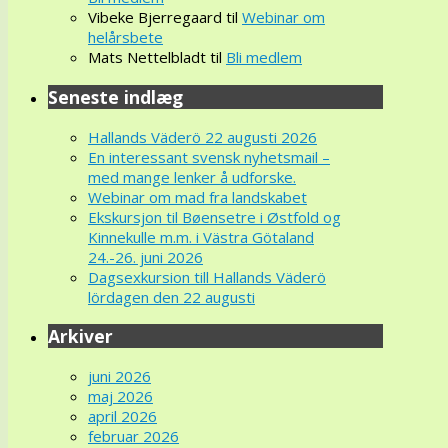
Vibeke Bjerregaard
til
Webinar om
helårsbete
Mats Nettelbladt
til
Bli medlem
Seneste indlæg
Hallands Väderö 22 augusti 2026
En interessant svensk nyhetsmail –
med mange lenker å udforske.
Webinar om mad fra landskabet
Ekskursjon til Bøensetre i Østfold og
Kinnekulle m.m. i Västra Götaland
24.-26. juni 2026
Dagsexkursion till Hallands Väderö
lördagen den 22 augusti
Arkiver
juni 2026
maj 2026
april 2026
februar 2026