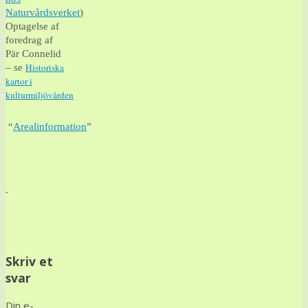
Naturvårdsverket
)
Optagelse af
foredrag af
Pär Connelid
Historiska
– se
kartor i
kulturmiljövården
“
Arealinformation
”
.
Skriv et
svar
Din e-