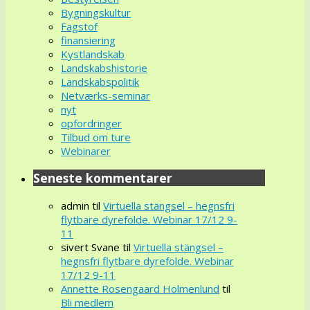
Bygningskultur
Fagstof
finansiering
Kystlandskab
Landskabshistorie
Landskabspolitik
Netværks-seminar
nyt
opfordringer
Tilbud om ture
Webinarer
Seneste kommentarer
admin
til
Virtuella stängsel – hegnsfri
flytbare dyrefolde. Webinar 17/12 9-
11
sivert Svane
til
Virtuella stängsel –
hegnsfri flytbare dyrefolde. Webinar
17/12 9-11
Annette Rosengaard Holmenlund
til
Bli medlem