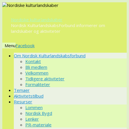
Nordiske kulturlandskaber
Nordisk KulturlandskabsForbund informerer om
landskaber og aktiviteter
Menu
Videre
Om Nordisk Kulturlandskabsforbund
til
Kontakt
indhold
Bli medlem
Velkommen
Tidligere aktiviteter
Formaliteter
Temaer
Aktivitetstilbud
Resurser
Lommen
Nordisk Bygd
Lenker
PR-materiale