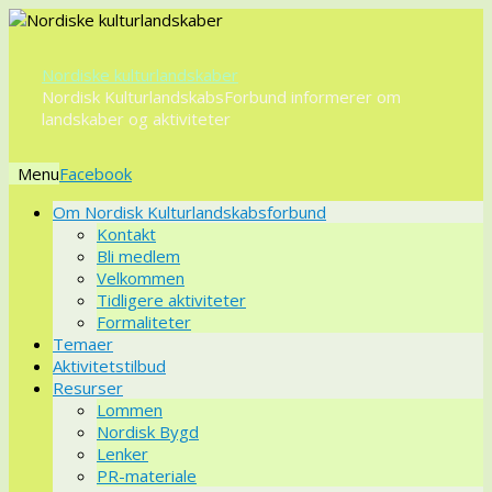
Nordiske kulturlandskaber
Nordisk KulturlandskabsForbund informerer om
landskaber og aktiviteter
Menu
Videre
Om Nordisk Kulturlandskabsforbund
til
Kontakt
indhold
Bli medlem
Velkommen
Tidligere aktiviteter
Formaliteter
Temaer
Aktivitetstilbud
Resurser
Lommen
Nordisk Bygd
Lenker
PR-materiale