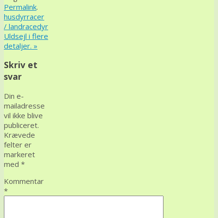
Permalink
.
husdyrracer
/ landracedyr
Uldsejl i flere
detaljer.
»
Skriv et
svar
Din e-
mailadresse
vil ikke blive
publiceret.
Krævede
felter er
markeret
med
*
Kommentar
*