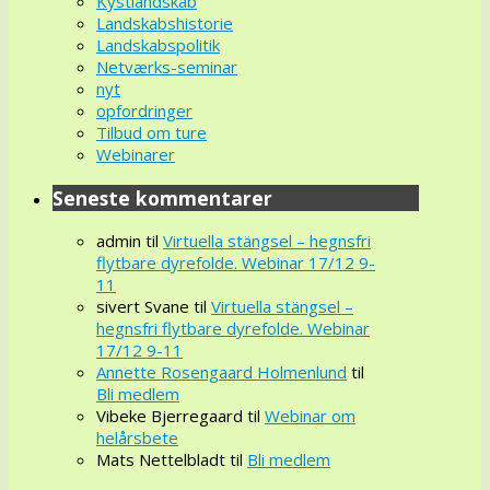
Kystlandskab
Landskabshistorie
Landskabspolitik
Netværks-seminar
nyt
opfordringer
Tilbud om ture
Webinarer
Seneste kommentarer
admin
til
Virtuella stängsel – hegnsfri
flytbare dyrefolde. Webinar 17/12 9-
11
sivert Svane
til
Virtuella stängsel –
hegnsfri flytbare dyrefolde. Webinar
17/12 9-11
Annette Rosengaard Holmenlund
til
Bli medlem
Vibeke Bjerregaard
til
Webinar om
helårsbete
Mats Nettelbladt
til
Bli medlem