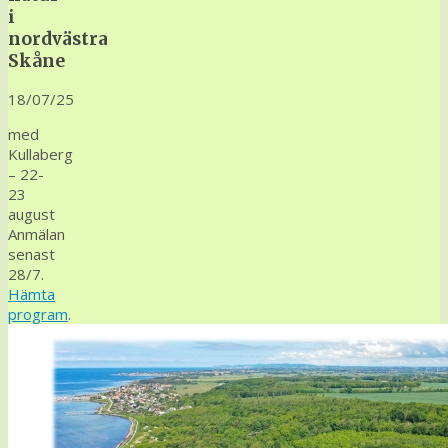
i
nordvästra
Skåne
18/07/25
med
Kullaberg
– 22-
23
august
Anmälan
senast
28/7.
Hämta
program
.