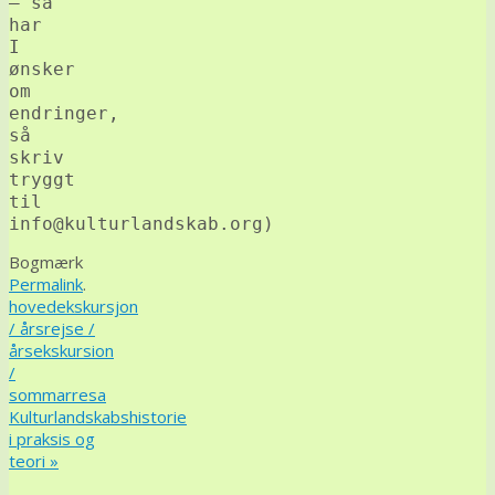
– så
har
I
ønsker
om
endringer,
så
skriv
tryggt
til
info@kulturlandskab.org)
Bogmærk
Permalink
.
hovedekskursjon
/ årsrejse /
årsekskursion
/
sommarresa
Kulturlandskabshistorie
i praksis og
teori
»