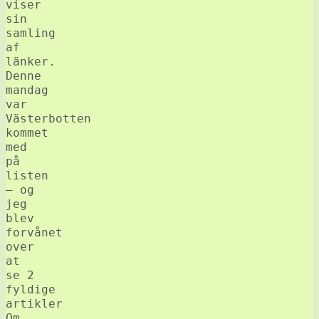
viser
sin
samling
af
länker.
Denne
mandag
var
Västerbotten
kommet
med
på
listen
– og
jeg
blev
forvånet
over
at
se 2
fyldige
artikler
Om