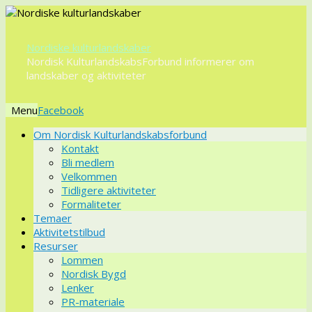
Nordiske kulturlandskaber
Nordisk KulturlandskabsForbund informerer om
landskaber og aktiviteter
Menu
Videre
Om Nordisk Kulturlandskabsforbund
til
Kontakt
indhold
Bli medlem
Velkommen
Tidligere aktiviteter
Formaliteter
Temaer
Aktivitetstilbud
Resurser
Lommen
Nordisk Bygd
Lenker
PR-materiale