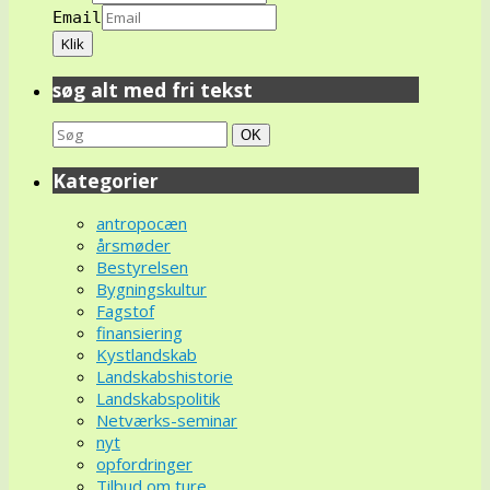
Email
søg alt med fri tekst
Search
Søg
OK
for:
Kategorier
antropocæn
årsmøder
Bestyrelsen
Bygningskultur
Fagstof
finansiering
Kystlandskab
Landskabshistorie
Landskabspolitik
Netværks-seminar
nyt
opfordringer
Tilbud om ture