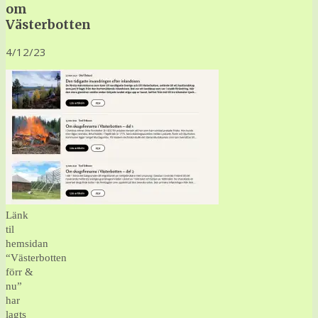
om
Västerbotten
4/12/23
Länk
til
hemsidan
“Västerbotten
förr &
nu”
har
lagts