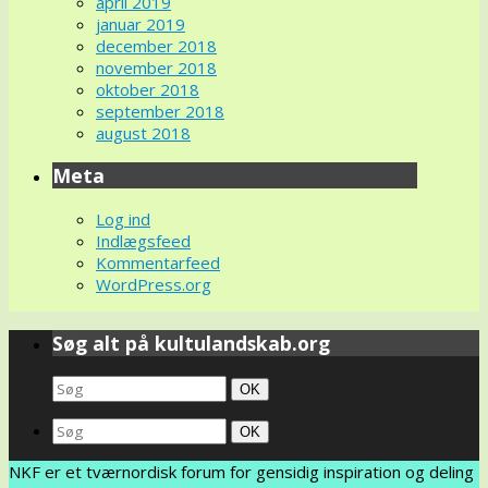
april 2019
januar 2019
december 2018
november 2018
oktober 2018
september 2018
august 2018
Meta
Log ind
Indlægsfeed
Kommentarfeed
WordPress.org
Søg alt på kultulandskab.org
Search
Søg
OK
for:
Search
Søg
OK
for:
NKF er et tværnordisk forum for gensidig inspiration og deling