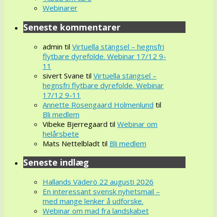
Webinarer
Seneste kommentarer
admin
til
Virtuella stängsel – hegnsfri
flytbare dyrefolde. Webinar 17/12 9-
11
sivert Svane
til
Virtuella stängsel –
hegnsfri flytbare dyrefolde. Webinar
17/12 9-11
Annette Rosengaard Holmenlund
til
Bli medlem
Vibeke Bjerregaard
til
Webinar om
helårsbete
Mats Nettelbladt
til
Bli medlem
Seneste indlæg
Hallands Väderö 22 augusti 2026
En interessant svensk nyhetsmail –
med mange lenker å udforske.
Webinar om mad fra landskabet