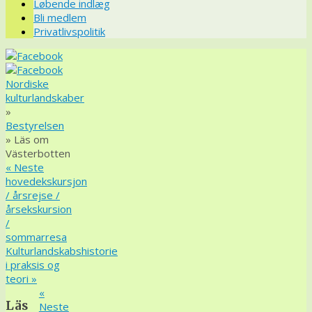
Løbende indlæg
Bli medlem
Privatlivspolitik
Nordiske
kulturlandskaber
»
Bestyrelsen
» Läs om
Västerbotten
«
Neste
hovedekskursjon
/ årsrejse /
årsekskursion
/
sommarresa
Kulturlandskabshistorie
i praksis og
teori
»
«
Läs
Neste