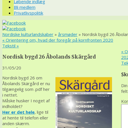
Løbende indlæg
Bli medlem
Privatlivspolitik
Nordiske kulturlandskaber
»
årsmøder
» Nordisk bygd 26 Åbola
«
Orientering om, hvad der foregår på kornfronten 2020
Tekstil
»
«
Or
Nordisk bygd 26 Åbolands Skärgård
20
Tek
31/05/20
Sk
Nordisk bygd 26 om
Åbolands Skärgård er nu
Din
tilgængelig som .pdf her
fel
i nettet.
Måske husker I noget af
Ko
indholdet?
Her er det hele
, lige til
at hente til telefon eller
anden skærm.