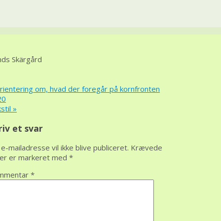
nds Skärgård
ientering om, hvad der foregår på kornfronten
20
stil
»
riv et svar
 e-mailadresse vil ikke blive publiceret.
Krævede
ter er markeret med
*
mmentar
*