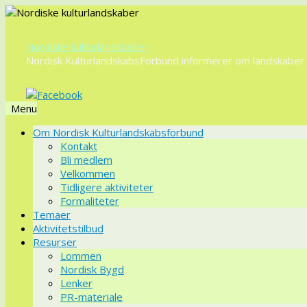
Nordiske kulturlandskaber
Nordisk KulturlandskabsForbund informerer om landskaber o
Menu
Videre
Om Nordisk Kulturlandskabsforbund
til
Kontakt
indhold
Bli medlem
Velkommen
Tidligere aktiviteter
Formaliteter
Temaer
Aktivitetstilbud
Resurser
Lommen
Nordisk Bygd
Lenker
PR-materiale