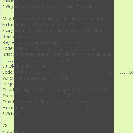
Huldén……………………………………………..28
Skärgårdshavets nationalpark / Nina Söderlund
…………………………………………………………..32
Magdalenas och Mats kor vårdar biosfärområdets
kulturlandskap / Pia Prost………….34
Skärgården i full blom / Cecilia Lundberg och Olof
Rönnberg …………………………………….40
Regler för byggande i skärgården / Aaro
Söderlund…………………………………………………….. 50
Brist på hyresbostäder i skärgården / Annastina Sarlin
………………………………………………..54
S:t Olofs sjöled / Nina
Söderlund……………………………………………………………………………………..5
Vandrarens sju ledord / Christian
Pleijel………………………………………………………………………….62
Plastfri skärgård och utställningen Plast i havet / Pia
Prost…………………………………………72
Framtidsspaning i Ålands skärgård / Simon
Holmström……………………………………………….74
Skärinytt
…………………………………………………………………………………………………………
78
Sista bilden