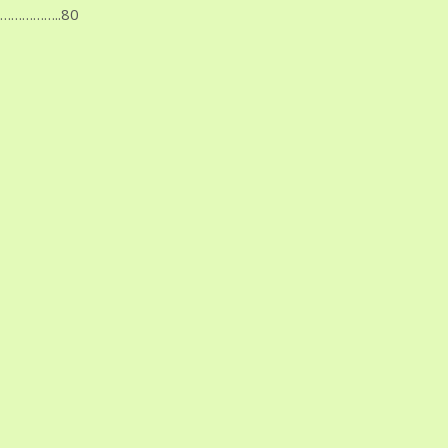
…………..80