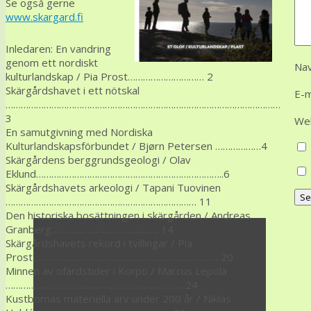
Se også gerne
www.skargard.fi
Inledaren: En vandring
genom ett nordiskt
Na
kulturlandskap / Pia Prost………………………… 2
Skärgårdshavet i ett nötskal
E-m
………………………………………………………………………………………………
3
We
En samutgivning med Nordiska
Kulturlandskapsförbundet / Bjørn Petersen ………………4
Skärgårdens berggrundsgeologi / Olav
Eklund………………………………………………………………..6
Skärgårdshavets arkeologi / Tapani Tuovinen
………………………………………………………………… 11
Den historiska bosättningen i skärgården / Andreas
Granberg…………………………………… 14
Skärgårdshavets rekord i tvillingar / Pia
Prost………………………………………………………………. 20
Minnen av ofärdstider i Korpo / Marcus Lepola
……………………………………………………………..24
Kustbornas materiella arv under 200 år / Niklas