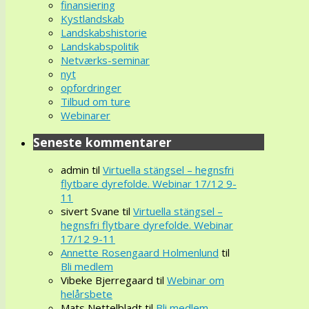
finansiering
Kystlandskab
Landskabshistorie
Landskabspolitik
Netværks-seminar
nyt
opfordringer
Tilbud om ture
Webinarer
Seneste kommentarer
admin
til
Virtuella stängsel – hegnsfri
flytbare dyrefolde. Webinar 17/12 9-
11
sivert Svane
til
Virtuella stängsel –
hegnsfri flytbare dyrefolde. Webinar
17/12 9-11
Annette Rosengaard Holmenlund
til
Bli medlem
Vibeke Bjerregaard
til
Webinar om
helårsbete
Mats Nettelbladt
til
Bli medlem