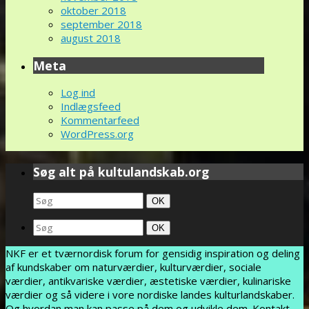
oktober 2018
september 2018
august 2018
Meta
Log ind
Indlægsfeed
Kommentarfeed
WordPress.org
Søg alt på kultulandskab.org
Search
Søg
OK
for:
Search
Søg
OK
for:
NKF er et tværnordisk forum for gensidig inspiration og deling
af kundskaber om naturværdier, kulturværdier, sociale
værdier, antikvariske værdier, æstetiske værdier, kulinariske
værdier og så videre i vore nordiske landes kulturlandskaber.
Og hvordan man kan passe på dem og udvikle dem. Kontakt