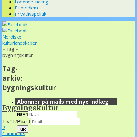
Løbende indlæg
Bli medlem
Privatlivspolitik
Nordiske
kulturlandskaber
» Tag »
bygningskultur
Tag-
arkiv:
bygningskultur
Abonner på mails med nye indlæg
Bygningskultur
Navn
15/11/21
Email
2
Comments