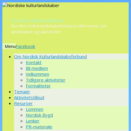
Nordiske kulturlandskaber
Nordisk KulturlandskabsForbund informerer om
landskaber og aktiviteter
Menu
Videre
Om Nordisk Kulturlandskabsforbund
til
Kontakt
indhold
Bli medlem
Velkommen
Tidligere aktiviteter
Formaliteter
Temaer
Aktivitetstilbud
Resurser
Lommen
Nordisk Bygd
Lenker
PR-materiale