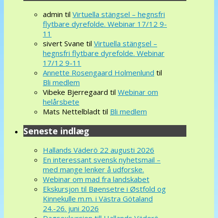
admin
til
Virtuella stängsel – hegnsfri
flytbare dyrefolde. Webinar 17/12 9-
11
sivert Svane
til
Virtuella stängsel –
hegnsfri flytbare dyrefolde. Webinar
17/12 9-11
Annette Rosengaard Holmenlund
til
Bli medlem
Vibeke Bjerregaard
til
Webinar om
helårsbete
Mats Nettelbladt
til
Bli medlem
Seneste indlæg
Hallands Väderö 22 augusti 2026
En interessant svensk nyhetsmail –
med mange lenker å udforske.
Webinar om mad fra landskabet
Ekskursjon til Bøensetre i Østfold og
Kinnekulle m.m. i Västra Götaland
24.-26. juni 2026