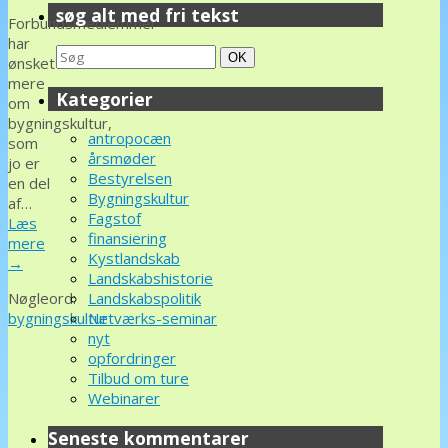
søg alt med fri tekst
Forbundsmedlemmer
har
Search
Søg
OK
ønsket
for:
mere
Kategorier
om
bygningskultur,
antropocæn
som
årsmøder
jo er
Bestyrelsen
en del
Bygningskultur
af…
Fagstof
Læs
finansiering
mere
Kystlandskab
→
Landskabshistorie
Nøgleord:
Landskabspolitik
bygningskultur
Netværks-seminar
nyt
opfordringer
Tilbud om ture
Webinarer
Seneste kommentarer