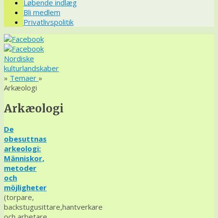
Løbende indlæg
Bli medlem
Privatlivspolitik
Nordiske
kulturlandskaber
»
Temaer
»
Arkæologi
Arkæologi
De
obesuttnas
arkeologi:
Människor,
metoder
och
möjligheter
(
torpare,
backstugusittare,hantverkare
och arbetare