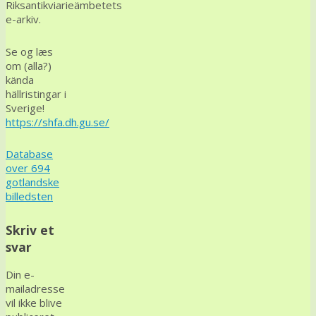
Riksantikviarieämbetets
e-arkiv.
Se og læs
om (alla?)
kända
hällristingar i
Sverige!
https://shfa.dh.gu.se/
Database
over 694
gotlandske
billedsten
Skriv et
svar
Din e-
mailadresse
vil ikke blive