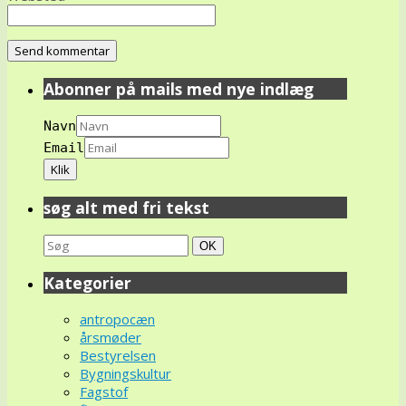
Abonner på mails med nye indlæg
Navn
Email
søg alt med fri tekst
Search
Søg
OK
for:
Kategorier
antropocæn
årsmøder
Bestyrelsen
Bygningskultur
Fagstof