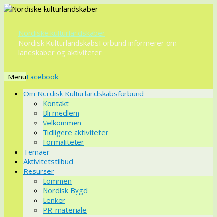
Nordiske kulturlandskaber
Nordisk KulturlandskabsForbund informerer om
landskaber og aktiviteter
Menu
Videre
Om Nordisk Kulturlandskabsforbund
til
Kontakt
indhold
Bli medlem
Velkommen
Tidligere aktiviteter
Formaliteter
Temaer
Aktivitetstilbud
Resurser
Lommen
Nordisk Bygd
Lenker
PR-materiale