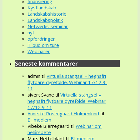
finansiering
Kystlandskab
Landskabshistorie
Landskabspolitik
Netværks-seminar
nyt
opfordringer
Tilbud om ture
Webinarer
Seneste kommentarer
admin
til
Virtuella stängsel – hegnsfri
flytbare dyrefolde. Webinar 17/12 9-
11
sivert Svane
til
Virtuella stängsel –
hegnsfri flytbare dyrefolde. Webinar
17/12 9-11
Annette Rosengaard Holmenlund
til
Bli medlem
Vibeke Bjerregaard
til
Webinar om
helårsbete
Mats Nettelbladt
til
Bli medlem