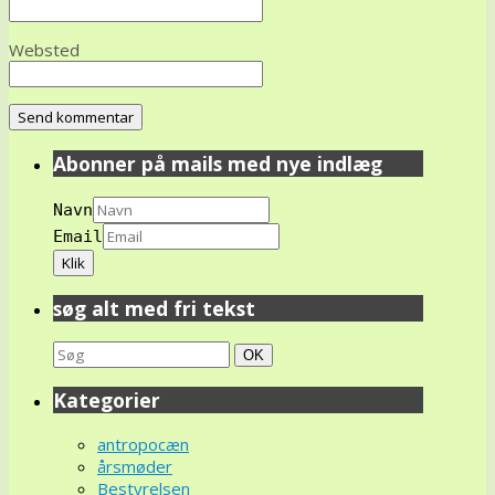
Websted
Abonner på mails med nye indlæg
Navn
Email
søg alt med fri tekst
Search
Søg
OK
for:
Kategorier
antropocæn
årsmøder
Bestyrelsen