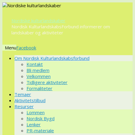
Nordiske kulturlandskaber
Nordisk KulturlandskabsForbund informerer om
landskaber og aktiviteter
Menu
Videre
Om Nordisk Kulturlandskabsforbund
til
Kontakt
indhold
Bli medlem
Velkommen
Tidligere aktiviteter
Formaliteter
Temaer
Aktivitetstilbud
Resurser
Lommen
Nordisk Bygd
Lenker
PR-materiale