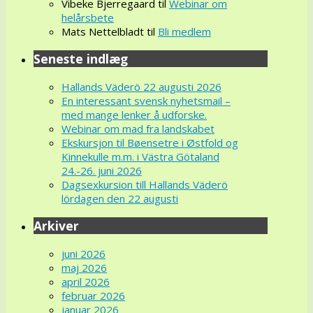
Vibeke Bjerregaard
til
Webinar om
helårsbete
Mats Nettelbladt
til
Bli medlem
Seneste indlæg
Hallands Väderö 22 augusti 2026
En interessant svensk nyhetsmail –
med mange lenker å udforske.
Webinar om mad fra landskabet
Ekskursjon til Bøensetre i Østfold og
Kinnekulle m.m. i Västra Götaland
24.-26. juni 2026
Dagsexkursion till Hallands Väderö
lördagen den 22 augusti
Arkiver
juni 2026
maj 2026
april 2026
februar 2026
januar 2026