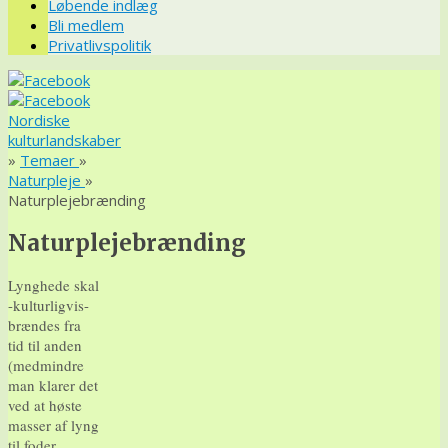
Løbende indlæg
Bli medlem
Privatlivspolitik
Nordiske
kulturlandskaber
»
Temaer
»
Naturpleje
»
Naturplejebrænding
Naturplejebrænding
Lynghede skal
-kulturligvis-
brændes fra
tid til anden
(medmindre
man klarer det
ved at høste
masser af lyng
til foder,