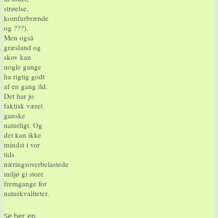
strøelse,
komfurbrænde
og ???).
Men også
græsland og
skov kan
nogle gange
ha rigtig godt
af en gang ild.
Det har jo
faktisk været
ganske
naturligt. Og
det kan ikke
mindst i vor
tids
næringsoverbelastede
miljø gi store
fremgange for
naturkvaliteter.
Se her en