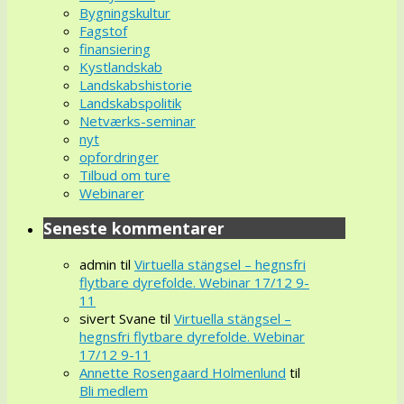
Bygningskultur
Fagstof
finansiering
Kystlandskab
Landskabshistorie
Landskabspolitik
Netværks-seminar
nyt
opfordringer
Tilbud om ture
Webinarer
Seneste kommentarer
admin
til
Virtuella stängsel – hegnsfri
flytbare dyrefolde. Webinar 17/12 9-
11
sivert Svane
til
Virtuella stängsel –
hegnsfri flytbare dyrefolde. Webinar
17/12 9-11
Annette Rosengaard Holmenlund
til
Bli medlem