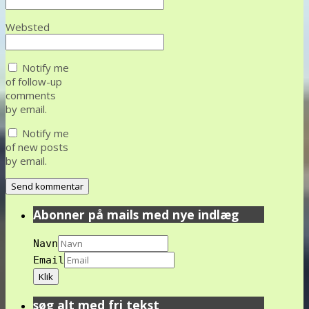
Websted
Notify me
of follow-up
comments
by email.
Notify me
of new posts
by email.
Abonner på mails med nye indlæg
Navn
Email
søg alt med fri tekst