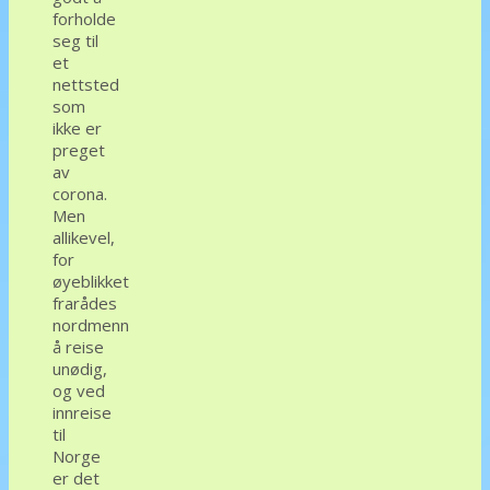
forholde
seg til
et
nettsted
som
ikke er
preget
av
corona.
Men
allikevel,
for
øyeblikket
frarådes
nordmenn
å reise
unødig,
og ved
innreise
til
Norge
er det