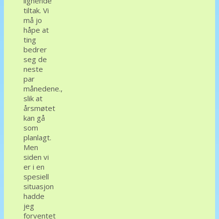
lignende
tiltak. Vi
må jo
håpe at
ting
bedrer
seg de
neste
par
månedene.,
slik at
årsmøtet
kan gå
som
planlagt.
Men
siden vi
er i en
spesiell
situasjon
hadde
jeg
forventet