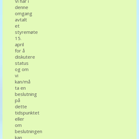
Vi har i
denne
omgang
avtalt
et
styremøte
15.
april
for å
diskutere
status
og om
vi
kan/må
ta en
beslutning
på
dette
tidspunktet
eller
om
beslutningen
kan