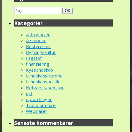
Search
Søg
OK
for:
Kategorier
antropocæn
årsmøder
Bestyrelsen
Bygningskultur
Fagstof
finansiering
Kystlandskab
Landskabshistorie
Landskabspolitik
Netværks-seminar
nyt
opfordringer
Tilbud om ture
Webinarer
Seneste kommentarer