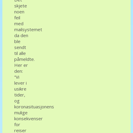
skjete
noen
feil
med
mailsystemet
da den
ble
sendt
til alle
påmeldte.
Her er
den:
“Vi
lever i
usikre
tider,
og
koronasituasjonens
mulige
konsekvenser
for
reiser