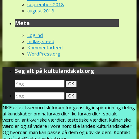
september 2018
august 2018
Meta
Log ind
Indlægsfeed
Kommentarfeed
WordPress.org
Søg alt på kultulandskab.org
Search
Søg
OK
for:
Search
Søg
OK
for:
NKF er et tværnordisk forum for gensidig inspiration og deling
af kundskaber om naturværdier, kulturværdier, sociale
værdier, antikvariske værdier, æstetiske værdier, kulinariske
værdier og så videre i vore nordiske landes kulturlandskaber.
Og hvordan man kan passe på dem og udvikle dem. Kontakt
os på info@kulturlandskab.org