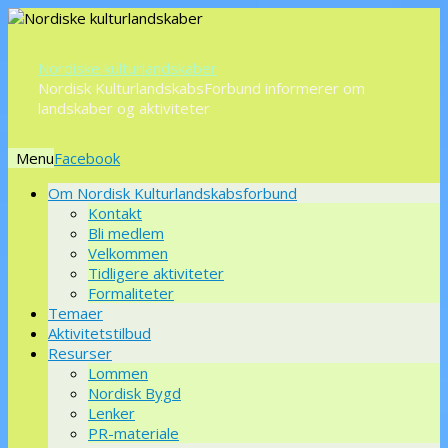
Nordiske kulturlandskaber
Nordisk KulturlandskabsForbund informerer om
landskaber og aktiviteter
Menu
Videre
Om Nordisk Kulturlandskabsforbund
til
Kontakt
indhold
Bli medlem
Velkommen
Tidligere aktiviteter
Formaliteter
Temaer
Aktivitetstilbud
Resurser
Lommen
Nordisk Bygd
Lenker
PR-materiale