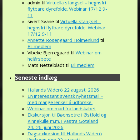
admin
til
Virtuella stängsel – hegnsfri
flytbare dyrefolde. Webinar 17/12 9-
11
sivert Svane
til
Virtuella stängsel –
hegnsfri flytbare dyrefolde. Webinar
17/12 9-11
Annette Rosengaard Holmenlund
til
Bli medlem
Vibeke Bjerregaard
til
Webinar om
helårsbete
Mats Nettelbladt
til
Bli medlem
Seneste indlæg
Hallands Väderö 22 augusti 2026
En interessant svensk nyhetsmail –
med mange lenker å udforske.
Webinar om mad fra landskabet
Ekskursjon til Bøensetre i Østfold og
Kinnekulle m.m. i Västra Götaland
24.-26. juni 2026
Dagsexkursion till Hallands Väderö
lördagen den 22 augusti