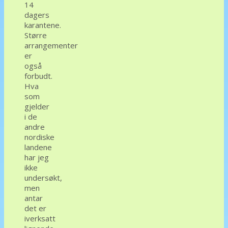
14
dagers
karantene.
Større
arrangementer
er
også
forbudt.
Hva
som
gjelder
i de
andre
nordiske
landene
har jeg
ikke
undersøkt,
men
antar
det er
iverksatt