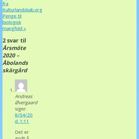
fra
Kulturlandskab.org
Penge til
biologisk
mangfold
»
2 svar til
Årsmöte
2020 –
Åbolands
skärgård
Andreas
Øvergaard
siger:
8/04/20
d. 1:11
Det er
godt å