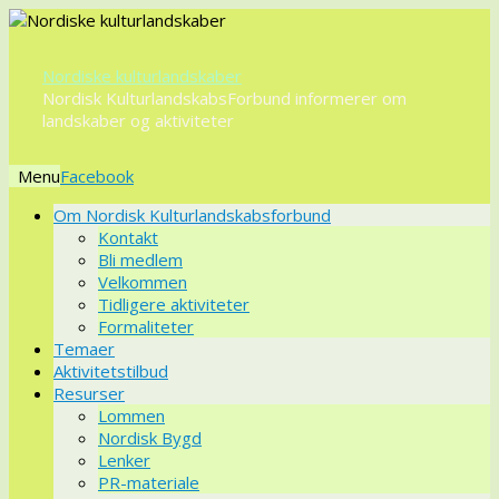
Nordiske kulturlandskaber
Nordisk KulturlandskabsForbund informerer om
landskaber og aktiviteter
Menu
Videre
Om Nordisk Kulturlandskabsforbund
til
Kontakt
indhold
Bli medlem
Velkommen
Tidligere aktiviteter
Formaliteter
Temaer
Aktivitetstilbud
Resurser
Lommen
Nordisk Bygd
Lenker
PR-materiale