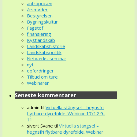
antropocæn
årsmøder
Bestyrelsen
Bygningskultur
Fagstof
finansiering
Kystlandskab
Landskabshistorie
Landskabspolitik
Netværks-seminar
nyt
opfordringer
Tilbud om ture
Webinarer
Seneste kommentarer
admin
til
Virtuella stängsel – hegnsfri
flytbare dyrefolde. Webinar 17/12 9-
11
sivert Svane
til
Virtuella stängsel –
hegnsfri flytbare dyrefolde. Webinar