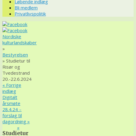
Løbende indlæg
Bli medlem
Privatlivspolitik
Nordiske
kulturlandskaber
»
Bestyrelsen
» Studietur til
Risør og
Tvedestrand
20.-22.6.2024
«
Forrige
indlæg
Digitalt
årsmøte
28.4.24 –
forslag til
dagordning
»
«
Studietur