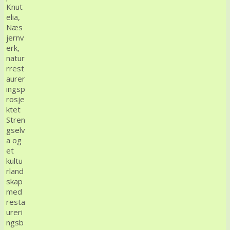
Knut
elia,
Næs
jernv
erk,
natur
rrest
aurer
ingsp
rosje
ktet
Stren
gselv
a og
et
kultu
rland
skap
med
resta
ureri
ngsb