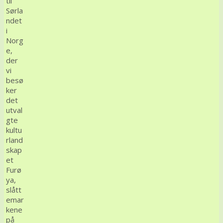
til
Sørla
ndet
i
Norg
e,
der
vi
besø
ker
det
utval
gte
kultu
rland
skap
et
Furø
ya,
slått
emar
kene
på