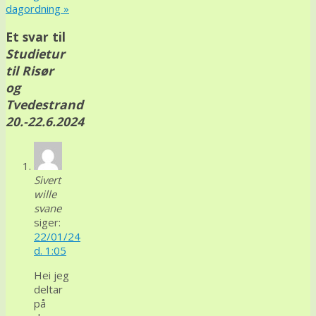
dagordning
»
Et svar til
Studietur
til Risør
og
Tvedestrand
20.-22.6.2024
Sivert
wille
svane
siger:
22/01/24
d. 1:05
Hei jeg
deltar
på