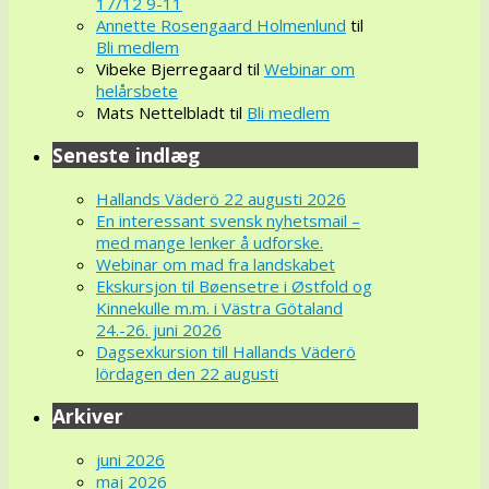
17/12 9-11
Annette Rosengaard Holmenlund
til
Bli medlem
Vibeke Bjerregaard
til
Webinar om
helårsbete
Mats Nettelbladt
til
Bli medlem
Seneste indlæg
Hallands Väderö 22 augusti 2026
En interessant svensk nyhetsmail –
med mange lenker å udforske.
Webinar om mad fra landskabet
Ekskursjon til Bøensetre i Østfold og
Kinnekulle m.m. i Västra Götaland
24.-26. juni 2026
Dagsexkursion till Hallands Väderö
lördagen den 22 augusti
Arkiver
juni 2026
maj 2026