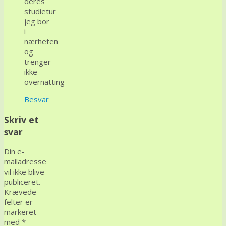
deres
studietur
jeg bor
i
nærheten
og
trenger
ikke
overnatting
Besvar
Skriv et
svar
Din e-
mailadresse
vil ikke blive
publiceret.
Krævede
felter er
markeret
med
*