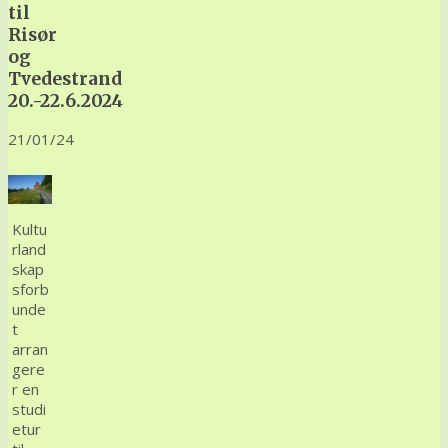
til
Risør
og
Tvedestrand
20.-22.6.2024
21/01/24
Kultu
rland
skap
sforb
unde
t
arran
gere
r en
studi
etur