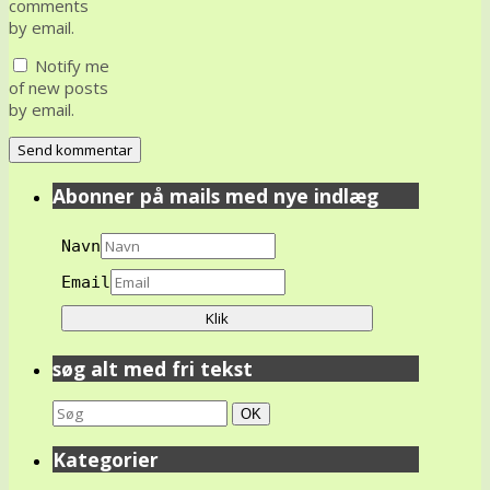
comments
by email.
Notify me
of new posts
by email.
Abonner på mails med nye indlæg
Navn
Email
søg alt med fri tekst
Search
Søg
OK
for:
Kategorier