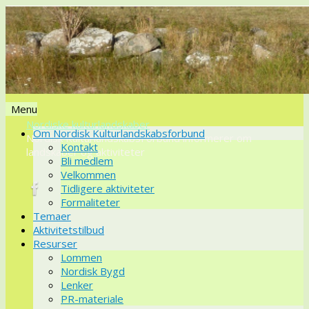
Menu
Nordiske kulturlandskaber
Videre
Om Nordisk Kulturlandskabsforbund
Nordisk KulturlandskabsForbund informerer om
til
Kontakt
landskaber og aktiviteter
indhold
Bli medlem
Velkommen
Tidligere aktiviteter
Formaliteter
Temaer
Aktivitetstilbud
Resurser
Lommen
Nordisk Bygd
Lenker
PR-materiale