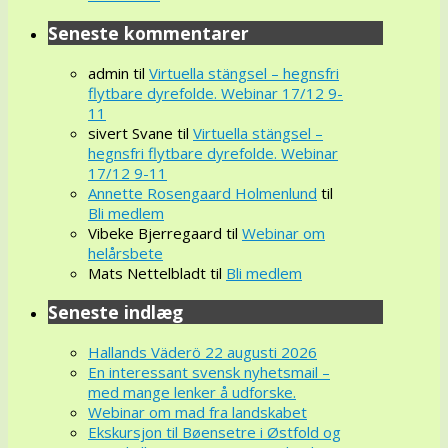
Seneste kommentarer
admin
til
Virtuella stängsel – hegnsfri
flytbare dyrefolde. Webinar 17/12 9-
11
sivert Svane
til
Virtuella stängsel –
hegnsfri flytbare dyrefolde. Webinar
17/12 9-11
Annette Rosengaard Holmenlund
til
Bli medlem
Vibeke Bjerregaard
til
Webinar om
helårsbete
Mats Nettelbladt
til
Bli medlem
Seneste indlæg
Hallands Väderö 22 augusti 2026
En interessant svensk nyhetsmail –
med mange lenker å udforske.
Webinar om mad fra landskabet
Ekskursjon til Bøensetre i Østfold og