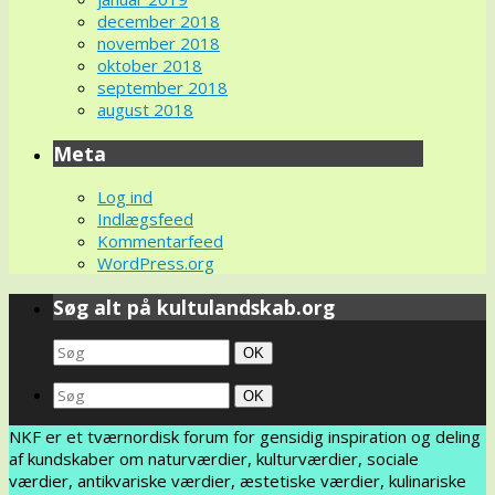
december 2018
november 2018
oktober 2018
september 2018
august 2018
Meta
Log ind
Indlægsfeed
Kommentarfeed
WordPress.org
Søg alt på kultulandskab.org
Search
Søg
OK
for:
Search
Søg
OK
for:
NKF er et tværnordisk forum for gensidig inspiration og deling
af kundskaber om naturværdier, kulturværdier, sociale
værdier, antikvariske værdier, æstetiske værdier, kulinariske