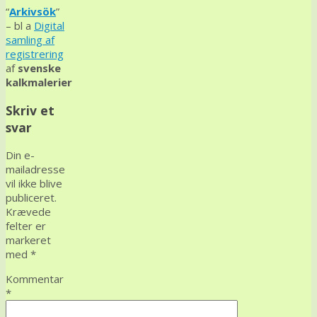
“
Arkivsök
”
– bl a
Digital
samling af
registrering
af
svenske
kalkmalerier
Skriv et
svar
Din e-
mailadresse
vil ikke blive
publiceret.
Krævede
felter er
markeret
med
*
Kommentar
*