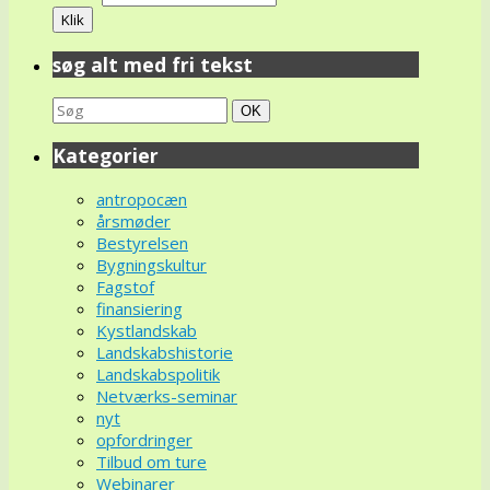
søg alt med fri tekst
Search
Søg
OK
for:
Kategorier
antropocæn
årsmøder
Bestyrelsen
Bygningskultur
Fagstof
finansiering
Kystlandskab
Landskabshistorie
Landskabspolitik
Netværks-seminar
nyt
opfordringer
Tilbud om ture
Webinarer