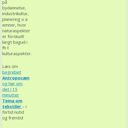
på
bydannelse,
industrikultur,
planering o a
emner, hvor
naturaspekter
er forskudt
langt bagud i
fh t
kulturaspekter.
Læs om
begrebet
Antropocæn
og hør om
det i 15
minutter
Tema om
tekstiler
– i
fortid nutid
og fremtid