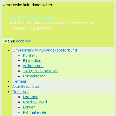
Nordiske kulturlandskaber
Nordisk KulturlandskabsForbund informerer om
landskaber og aktiviteter
Menu
Videre
Om Nordisk Kulturlandskabsforbund
til
Kontakt
indhold
Bli medlem
Velkommen
Tidligere aktiviteter
Formaliteter
Temaer
Aktivitetstilbud
Resurser
Lommen
Nordisk Bygd
Lenker
PR-materiale