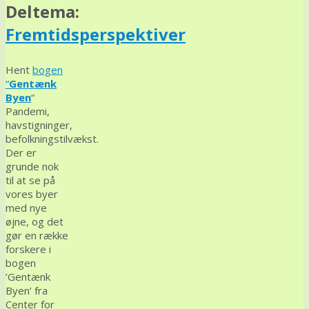
Deltema:
Fremtidsperspektiver
Hent
bogen
“
Gentænk
Byen
“
Pandemi,
havstigninger,
befolkningstilvækst.
Der er
grunde nok
til at se på
vores byer
med nye
øjne, og det
gør en række
forskere i
bogen
’Gentænk
Byen’ fra
Center for