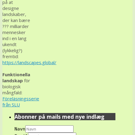
på at
designe
landskaber,
der kan bære
??? milliarder
mennesker
ind i en lang
ukendt
(lykkelig?)
fremtid:
https://landscapes.global/
Funktionella
landskap
för
biologisk
mångfald:
Föreläsningsserie
från SLU
Abonner på mails med nye indlæg
Navn