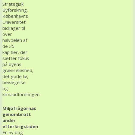
Strategisk
Byforskning.
Københavns
Universitet
bidrager til
over
halvdelen af
de 25
kapitler, der
sætter fokus
på byens
grænseløshed,
det gode liv,
bevægelse
og
klimaudfordringer.
Miljöfrågornas
genombrott
under
efterkrigstiden
En ny bog