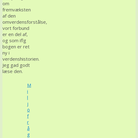
om
fremvæksten
af den
omverdensforstålse,
vort forbund
er en del af,
og som iflg
bogen er ret
ny i
verdenshistorien.
Jeg gad godt
læse den.
M
i
l
j
ö
f
r
å
g