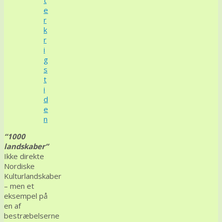
t
e
r
k
r
i
g
s
t
i
d
e
n
“1000
landskaber”
Ikke direkte
Nordiske
Kulturlandskaber
– men et
eksempel på
en af
bestræbelserne