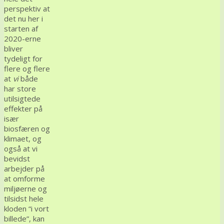
perspektiv at
det nu her i
starten af
2020-erne
bliver
tydeligt for
flere og flere
at
vi
både
har store
utilsigtede
effekter på
især
biosfæren og
klimaet, og
også at vi
bevidst
arbejder på
at omforme
miljøerne og
tilsidst hele
kloden “i vort
billede”, kan