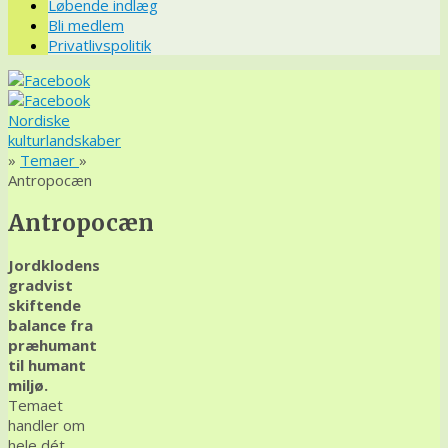
Løbende indlæg
Bli medlem
Privatlivspolitik
Nordiske
kulturlandskaber
»
Temaer
»
Antropocæn
Antropocæn
Jordklodens
gradvist
skiftende
balance fra
præhumant
til humant
miljø.
Temaet
handler om
hele dét