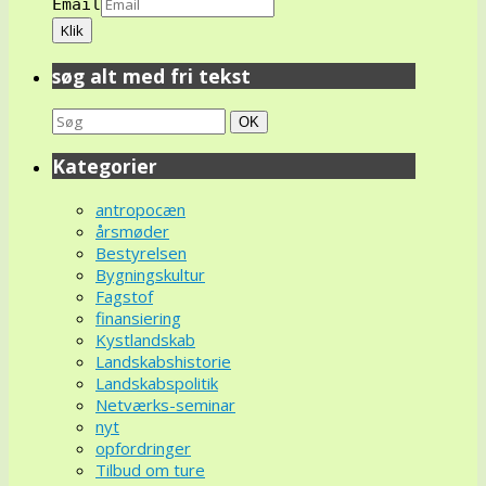
Email
søg alt med fri tekst
Search
Søg
OK
for:
Kategorier
antropocæn
årsmøder
Bestyrelsen
Bygningskultur
Fagstof
finansiering
Kystlandskab
Landskabshistorie
Landskabspolitik
Netværks-seminar
nyt
opfordringer
Tilbud om ture