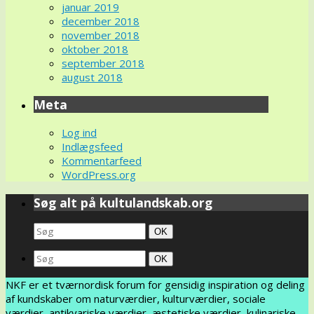
januar 2019
december 2018
november 2018
oktober 2018
september 2018
august 2018
Meta
Log ind
Indlægsfeed
Kommentarfeed
WordPress.org
Søg alt på kultulandskab.org
Search
Søg
OK
for:
Search
Søg
OK
for:
NKF er et tværnordisk forum for gensidig inspiration og deling
af kundskaber om naturværdier, kulturværdier, sociale
værdier, antikvariske værdier, æstetiske værdier, kulinariske