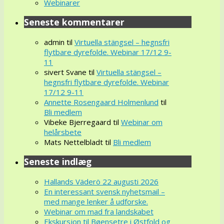
Webinarer
Seneste kommentarer
admin
til
Virtuella stängsel – hegnsfri
flytbare dyrefolde. Webinar 17/12 9-
11
sivert Svane
til
Virtuella stängsel –
hegnsfri flytbare dyrefolde. Webinar
17/12 9-11
Annette Rosengaard Holmenlund
til
Bli medlem
Vibeke Bjerregaard
til
Webinar om
helårsbete
Mats Nettelbladt
til
Bli medlem
Seneste indlæg
Hallands Väderö 22 augusti 2026
En interessant svensk nyhetsmail –
med mange lenker å udforske.
Webinar om mad fra landskabet
Ekskursjon til Bøensetre i Østfold og