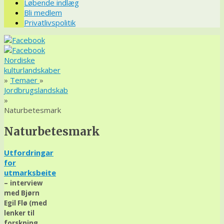
Løbende indlæg
Bli medlem
Privatlivspolitik
Nordiske
kulturlandskaber
»
Temaer
»
Jordbrugslandskab
»
Naturbetesmark
Naturbetesmark
Utfordringar
for
utmarksbeite
–
interview
med Bjørn
Egil Flø (med
lenker til
forskning