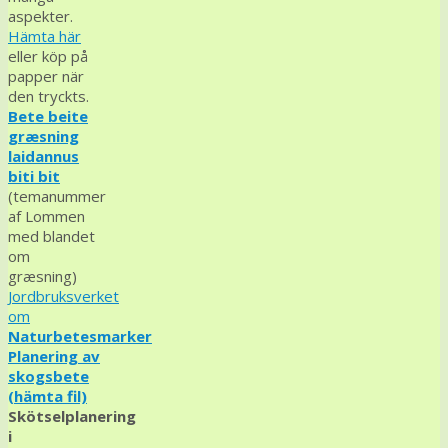
aspekter.
Hämta här
eller köp på
papper när
den tryckts.
Bete beite
græsning
laidannus
biti bit
(temanummer
af Lommen
med blandet
om
græsning)
Jordbruksverket
om
Naturbetesmarker
Planering av
skogsbete
(hämta fil)
Skötselplanering
i