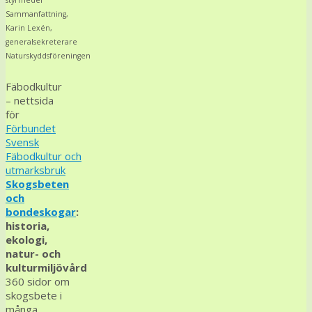
styrmedel
Sammanfattning,
Karin Lexén,
generalsekreterare
Naturskyddsföreningen
Fäbodkultur
– nettsida
för
Förbundet
Svensk
Fäbodkultur och
utmarksbruk
Skogsbeten
och
bondeskogar
:
historia,
ekologi,
natur- och
kulturmiljövård
360 sidor om
skogsbete i
många