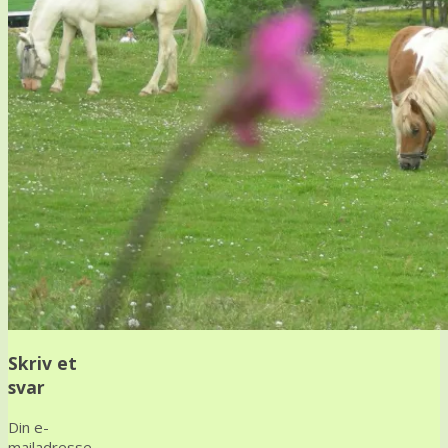
Skriv et
svar
Din e-
mailadresse