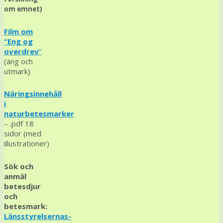
om emnet)
Film om
“Eng og
overdrev
“
(äng och
utmark)
Näringsinnehåll
i
naturbetesmarker
– .pdf 18
sidor (med
illustrationer)
Sök och
anmäl
betesdjur
och
betesmark:
Länsstyrelsernas-