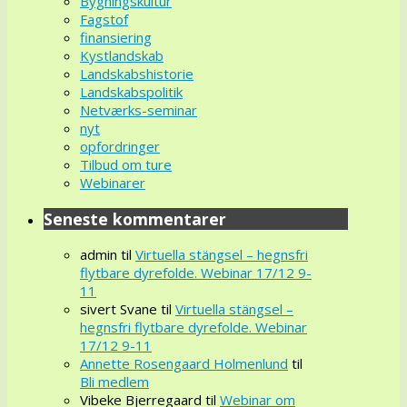
Bygningskultur
Fagstof
finansiering
Kystlandskab
Landskabshistorie
Landskabspolitik
Netværks-seminar
nyt
opfordringer
Tilbud om ture
Webinarer
Seneste kommentarer
admin
til
Virtuella stängsel – hegnsfri
flytbare dyrefolde. Webinar 17/12 9-
11
sivert Svane
til
Virtuella stängsel –
hegnsfri flytbare dyrefolde. Webinar
17/12 9-11
Annette Rosengaard Holmenlund
til
Bli medlem
Vibeke Bjerregaard
til
Webinar om