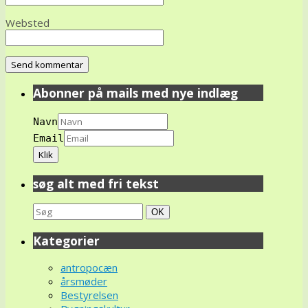
Websted
Abonner på mails med nye indlæg
Navn
Email
søg alt med fri tekst
Search
Søg
OK
for:
Kategorier
antropocæn
årsmøder
Bestyrelsen