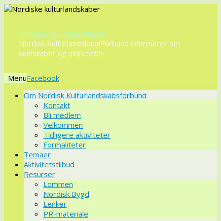
Nordiske kulturlandskaber
Nordisk KulturlandskabsForbund informerer om
landskaber og aktiviteter
Menu
Videre
Om Nordisk Kulturlandskabsforbund
til
Kontakt
indhold
Bli medlem
Velkommen
Tidligere aktiviteter
Formaliteter
Temaer
Aktivitetstilbud
Resurser
Lommen
Nordisk Bygd
Lenker
PR-materiale