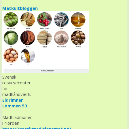
Matkultbloggen
Svensk
resursecenter
for
madhåndværk:
Eldrimner
Lommen 53
:
Madtraditioner
i Norden
https://norsktradisjonsmat.no/