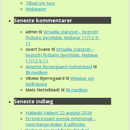
Tilbud om ture
Webinarer
Seneste kommentarer
admin
til
Virtuella stängsel – hegnsfri
flytbare dyrefolde. Webinar 17/12 9-
11
sivert Svane
til
Virtuella stängsel –
hegnsfri flytbare dyrefolde. Webinar
17/12 9-11
Annette Rosengaard Holmenlund
til
Bli medlem
Vibeke Bjerregaard
til
Webinar om
helårsbete
Mats Nettelbladt
til
Bli medlem
Seneste indlæg
Hallands Väderö 22 augusti 2026
En interessant svensk nyhetsmail –
med mange lenker å udforske.