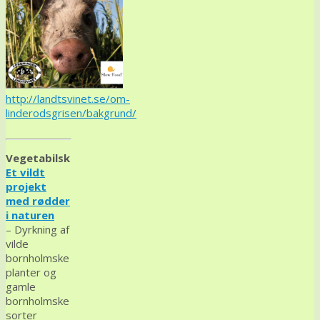
http://landtsvinet.se/om-
linderodsgrisen/bakgrund/
Vegetabilsk
Et vildt
projekt
med rødder
i naturen
– Dyrkning af
vilde
bornholmske
planter og
gamle
bornholmske
sorter