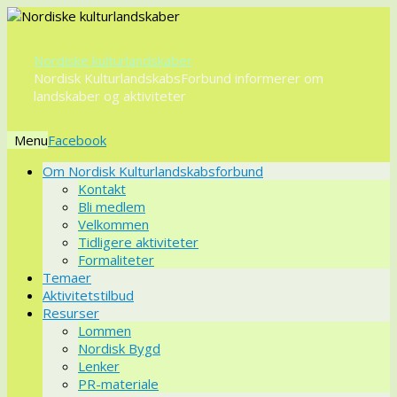
Nordiske kulturlandskaber
Nordisk KulturlandskabsForbund informerer om
landskaber og aktiviteter
Menu
Videre
Om Nordisk Kulturlandskabsforbund
til
Kontakt
indhold
Bli medlem
Velkommen
Tidligere aktiviteter
Formaliteter
Temaer
Aktivitetstilbud
Resurser
Lommen
Nordisk Bygd
Lenker
PR-materiale