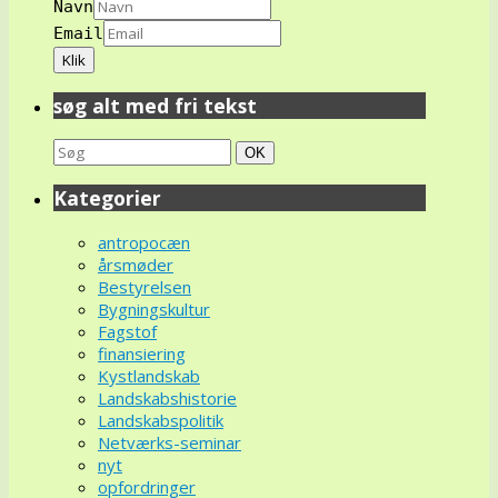
Navn
Email
søg alt med fri tekst
Search
Søg
OK
for:
Kategorier
antropocæn
årsmøder
Bestyrelsen
Bygningskultur
Fagstof
finansiering
Kystlandskab
Landskabshistorie
Landskabspolitik
Netværks-seminar
nyt
opfordringer