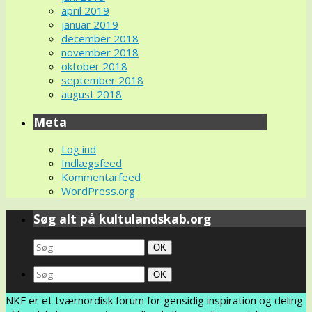
april 2019
januar 2019
december 2018
november 2018
oktober 2018
september 2018
august 2018
Meta
Log ind
Indlægsfeed
Kommentarfeed
WordPress.org
Søg alt på kultulandskab.org
Search
Søg
OK
for:
Search
Søg
OK
for:
NKF er et tværnordisk forum for gensidig inspiration og deling