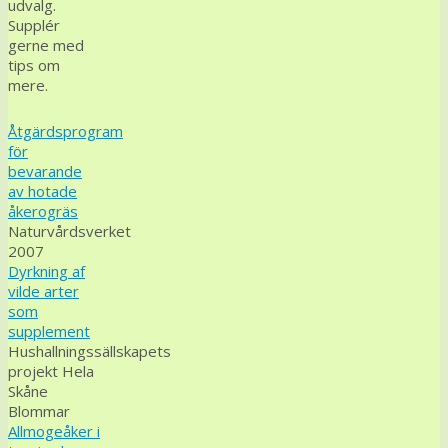
udvalg.
Supplér
gerne med
tips om
mere.
Åtgärdsprogram
för
bevarande
av hotade
åkerogräs
Naturvårdsverket
2007
Dyrkning af
vilde arter
som
supplement
Hushallningssällskapets
projekt Hela
Skåne
Blommar
Allmogeåker i