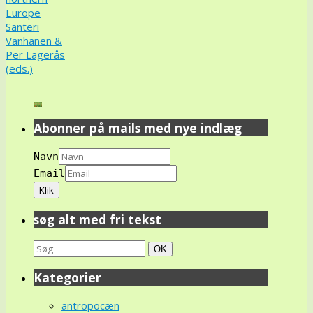
Europe
Santeri
Vanhanen &
Per Lagerås
(eds.)
Abonner på mails med nye indlæg
Navn
Email
søg alt med fri tekst
Search
Søg
OK
for:
Kategorier
antropocæn