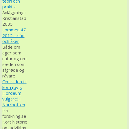
teori och
praktik
Anläggning i
Kristianstad
2005
Lommen 47
2012 – säd
och åker
Både om
ager som
natur og om
sæden som
afgrøde og
råvare
Om kilden til
korn (byg,
Hordeum
vulgare) i
Norrbotten
fra
forskning.se
Kort historie
om udvikling