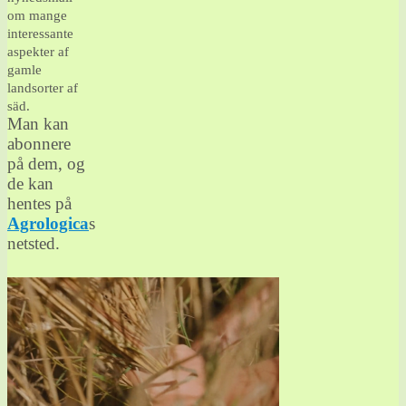
om mange
interessante
aspekter af
gamle
landsorter af
säd.
Man kan
abonnere
på dem, og
de kan
hentes på
Agrologica
s
netsted.