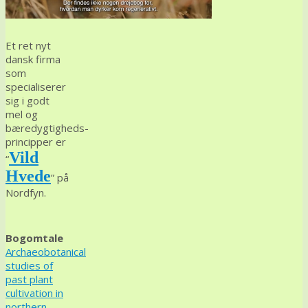
Et ret nyt
dansk firma
som
specialiserer
sig i godt
mel og
bæredygtigheds-
principper er
Vild
“
Hvede
” på
Nordfyn.
Bogomtale
Archaeobotanical
studies of
past plant
cultivation in
northern