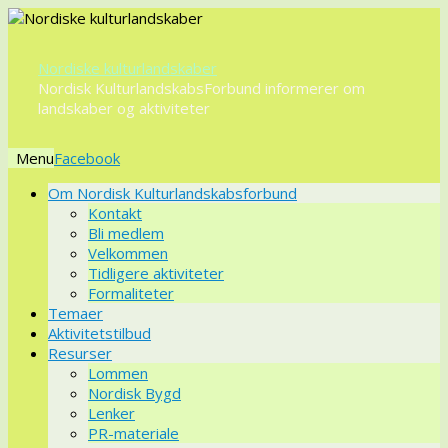
Nordiske kulturlandskaber
Nordisk KulturlandskabsForbund informerer om
landskaber og aktiviteter
Menu
Videre
Om Nordisk Kulturlandskabsforbund
til
Kontakt
indhold
Bli medlem
Velkommen
Tidligere aktiviteter
Formaliteter
Temaer
Aktivitetstilbud
Resurser
Lommen
Nordisk Bygd
Lenker
PR-materiale