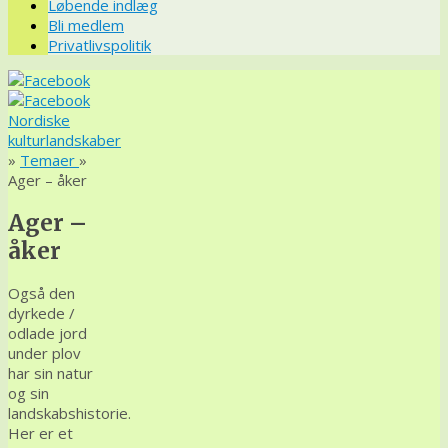
Løbende indlæg
Bli medlem
Privatlivspolitik
Nordiske
kulturlandskaber
»
Temaer
»
Ager – åker
Ager –
åker
Også den
dyrkede /
odlade jord
under plov
har sin natur
og sin
landskabshistorie.
Her er et