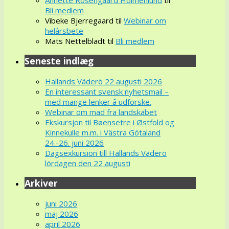
Bli medlem
Vibeke Bjerregaard
til
Webinar om
helårsbete
Mats Nettelbladt
til
Bli medlem
Seneste indlæg
Hallands Väderö 22 augusti 2026
En interessant svensk nyhetsmail –
med mange lenker å udforske.
Webinar om mad fra landskabet
Ekskursjon til Bøensetre i Østfold og
Kinnekulle m.m. i Västra Götaland
24.-26. juni 2026
Dagsexkursion till Hallands Väderö
lördagen den 22 augusti
Arkiver
juni 2026
maj 2026
april 2026