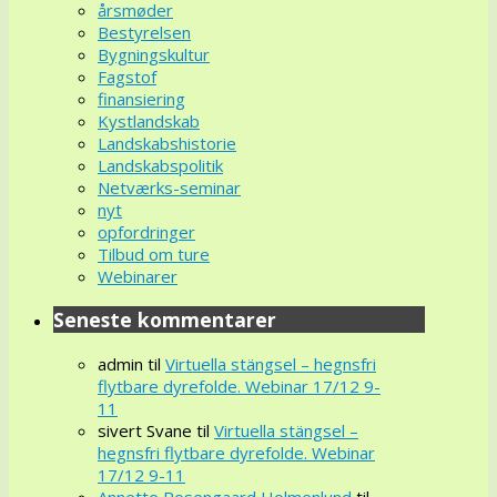
årsmøder
Bestyrelsen
Bygningskultur
Fagstof
finansiering
Kystlandskab
Landskabshistorie
Landskabspolitik
Netværks-seminar
nyt
opfordringer
Tilbud om ture
Webinarer
Seneste kommentarer
admin
til
Virtuella stängsel – hegnsfri
flytbare dyrefolde. Webinar 17/12 9-
11
sivert Svane
til
Virtuella stängsel –
hegnsfri flytbare dyrefolde. Webinar
17/12 9-11
Annette Rosengaard Holmenlund
til