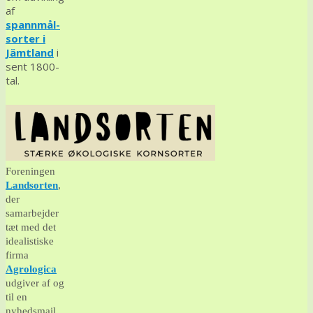
af
spannmål-
sorter i
Jämtland
i
sent 1800-
tal.
Foreningen
Landsorten
,
der
samarbejder
tæt med det
idealistiske
firma
Agrologica
udgiver af og
til en
nyhedsmail