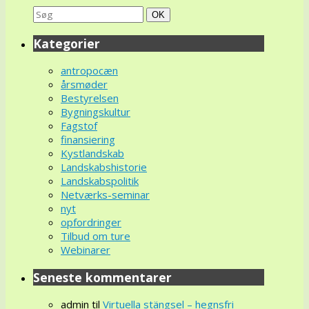
Search
Søg
OK
for:
Kategorier
antropocæn
årsmøder
Bestyrelsen
Bygningskultur
Fagstof
finansiering
Kystlandskab
Landskabshistorie
Landskabspolitik
Netværks-seminar
nyt
opfordringer
Tilbud om ture
Webinarer
Seneste kommentarer
admin
til
Virtuella stängsel – hegnsfri