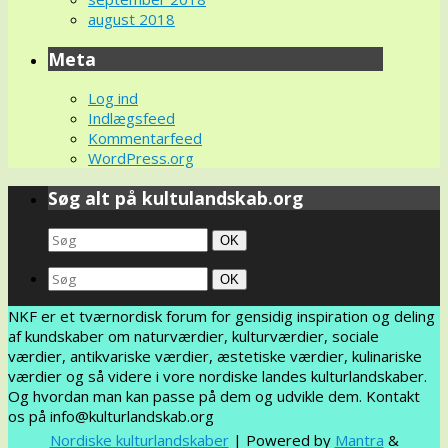
august 2018
Meta
Log ind
Indlægsfeed
Kommentarfeed
WordPress.org
Søg alt på kultulandskab.org
Search
Søg
OK
for:
Search
Søg
OK
for:
NKF er et tværnordisk forum for gensidig inspiration og deling
af kundskaber om naturværdier, kulturværdier, sociale
værdier, antikvariske værdier, æstetiske værdier, kulinariske
værdier og så videre i vore nordiske landes kulturlandskaber.
Og hvordan man kan passe på dem og udvikle dem. Kontakt
os på info@kulturlandskab.org
Nordiske kulturlandskaber
| Powered by
Mantra
&