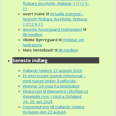
flytbare dyrefolde. Webinar 17/12 9-
11
sivert Svane
til
Virtuella stängsel –
hegnsfri flytbare dyrefolde. Webinar
17/12 9-11
Annette Rosengaard Holmenlund
til
Bli medlem
Vibeke Bjerregaard
til
Webinar om
helårsbete
Mats Nettelbladt
til
Bli medlem
Seneste indlæg
Hallands Väderö 22 augusti 2026
En interessant svensk nyhetsmail –
med mange lenker å udforske.
Webinar om mad fra landskabet
Ekskursjon til Bøensetre i Østfold og
Kinnekulle m.m. i Västra Götaland
24.-26. juni 2026
Dagsexkursion till Hallands Väderö
lördagen den 22 augusti