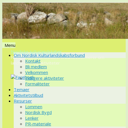
Menu
Nordiske kulturlandskaber
Videre
Om Nordisk Kulturlandskabsforbund
Nordisk KulturlandskabsForbund informerer om
til
Kontakt
landskaber og aktiviteter
indhold
Bli medlem
Velkommen
Tidligere aktiviteter
Formaliteter
Temaer
Aktivitetstilbud
Resurser
Lommen
Nordisk Bygd
Lenker
PR-materiale