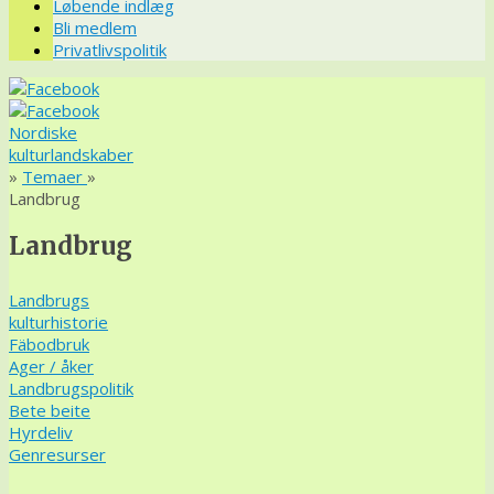
Løbende indlæg
Bli medlem
Privatlivspolitik
Nordiske
kulturlandskaber
»
Temaer
»
Landbrug
Landbrug
Landbrugs
kulturhistorie
Fäbodbruk
Ager / åker
Landbrugspolitik
Bete beite
Hyrdeliv
Genresurser